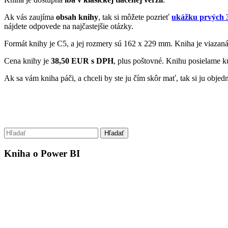
Ak vás zaujíma
obsah knihy
, tak si môžete pozrieť
ukážku prvých 3
nájdete odpovede na najčastejšie otázky.
Formát knihy je C5, a jej rozmery sú 162 x 229 mm. Kniha je viazan
Cena knihy je
38,50 EUR s DPH
, plus poštovné. Knihu posielame 
Ak sa vám kniha páči, a chceli by ste ju čím skôr mať, tak si ju objed
Kniha o Power BI