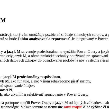
k M
nástroj
, ktorý vám umožňuje pozbierať si údaje z mnohých zdrojov, a 
torá sa bude
ľahko analyzovať a reportovať
. Je integrovaný v Powe
ry a jazyk M
sa venuje profesionálnemu využitiu Power Query a jazy
tne celý jazyk M, a rôzne praktické techniky používané pri spracovaní 
ôznych dátových zdrojov do požadovanej podoby, a aby výsledné riešen
 a jazyk M
profesionálnym spôsobom
,
zyk M
, ako funguje, a ako v ňom sebavedomo písať skripty,
é spracovanie údajov,
hov API
,
ík
, ako urýchliť a zefektívniť spracovanie v Power Query.
e sa postupne naučili Power Query a jazyk M od úplných základov, a aby
jto technológie. Vďaka tomuto sa
nemusíte
sami trápiť
dlhé týždne či 