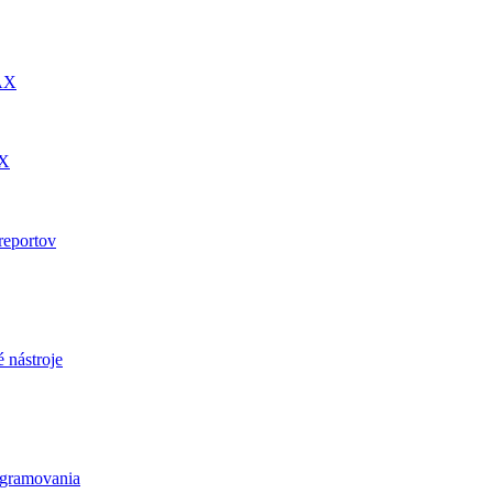
DAX
AX
reportov
 nástroje
ogramovania