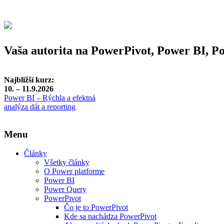
Vaša autorita na PowerPivot, Power BI, 
Najbližší kurz:
10. – 11.9.2026
Power BI – Rýchla a efektná
analýza dát a reporting
Menu
Články
Všetky články
O Power platforme
Power BI
Power Query
PowerPivot
Čo je to PowerPivot
Kde sa nachádza PowerPivot