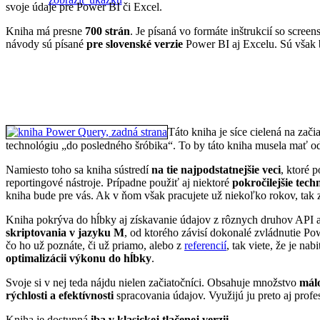
svoje údaje pre Power BI či Excel.
Kniha má presne
700 strán
. Je písaná vo formáte inštrukcií so scree
návody sú písané
pre slovenské verzie
Power BI aj Excelu. Sú však b
Táto kniha je síce cielená na zač
technológiu „do posledného šróbika“. To by táto kniha musela mať od
Namiesto toho sa kniha sústredí
na tie najpodstatnejšie veci
, ktoré 
reportingové nástroje. Prípadne použiť aj niektoré
pokročilejšie tech
kniha bude pre vás. Ak v ňom však pracujete už niekoľko rokov, tak z 
Kniha pokrýva do hĺbky aj získavanie údajov z rôznych druhov API a
skriptovania v jazyku M
, od ktorého závisí dokonalé zvládnutie P
čo ho už poznáte, či už priamo, alebo z
referencií
, tak viete, že je n
optimalizácii výkonu do hĺbky
.
Svoje si v nej teda nájdu nielen začiatočníci. Obsahuje množstvo
mál
rýchlosti a efektívnosti
spracovania údajov. Využijú ju preto aj prof
Kniha je dostupná
iba v klasickej tlačenej verzii
.