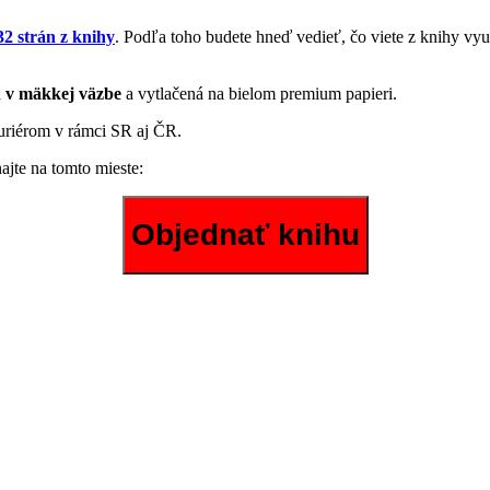
2 strán z knihy
. Podľa toho budete hneď vedieť, čo viete z knihy využ
á
v mäkkej väzbe
a vytlačená na bielom premium papieri.
kuriérom v rámci SR aj ČR.
najte na tomto mieste: