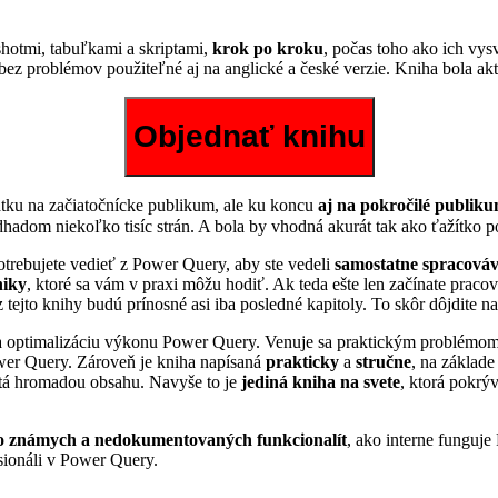
nshotmi, tabuľkami a skriptami,
krok po kroku
, počas toho ako ich vys
ez problémov použiteľné aj na anglické a české verzie. Kniha bola akt
iatku na začiatočnícke publikum, ale ku koncu
aj na pokročilé publik
hadom niekoľko tisíc strán. A bola by vhodná akurát tak ako ťažítko p
potrebujete vedieť z Power Query, aby ste vedeli
samostatne spracová
niky
, ktoré sa vám v praxi môžu hodiť. Ak teda ešte len začínate praco
tejto knihy budú prínosné asi iba posledné kapitoly. To skôr dôjdite n
 optimalizáciu výkonu Power Query. Venuje sa praktickým problémom p
ower Query. Zároveň je kniha napísaná
prakticky
a
stručne
, na základe
abitá hromadou obsahu. Navyše to je
jediná kniha na svete
, ktorá pokrý
o známych a nedokumentovaných funkcionalít
, ako interne funguj
esionáli v Power Query.