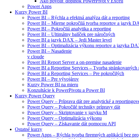
Ako povoliť doplnok PowerPivot v Exceli
Power Apps
Kurzy Power BI
Power BI – Rýchla a efektná analýza dát a reporting
Power BI – Mierne pokročilá tvorba reportov a jazyk 
Power BI – Pokročilá analytika a reporting
Power BI – Ultimátny balíček pre náročných
Power BI a jazyk DAX – Jedi Master level
Power BI – Optimalizácia výkonu reportov a jazyka D
Power BI – Nasadenie
v cloude
Power BI Report Server a on-premise nasadenie
Power BI a Reporting Services – Tvorba stránkovaných 
Power BI a Reporting Services – Pre pokročilých
Power BI – Pre vývojárov
Kurzy Power BI na mieru
Konzultácie k PowerPivotu a Power BI
Kurzy Power Query
Power Query – Príprava dát pre analytické a reportingové
Power Query – Pokročilé techniky prípravy dát
Power Query – Skriptovanie v jazyku M
Power Query – Optimalizácia výkonu
Power Query – Získavanie dát pomocou API
Ostatné kurzy
Power Apps – Rýchla tvorba firemných aplikácií bez pr