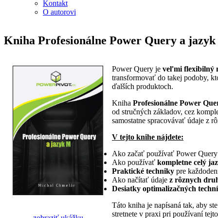
Kontakt
O autorovi
Kniha Profesionálne Power Query a jazy
Power Query je
veľmi flexibilný 
transformovať do takej podoby, k
ďalších produktoch.
Kniha
Profesionálne Power Que
od stručných základov, cez komple
samostatne spracovávať údaje z r
V tejto knihe nájdete:
Ako začať používať Power Query
Ako používať
kompletne celý ja
Praktické techniky
pre každodenn
Ako načítať údaje
z rôznych dru
Desiatky optimalizačných techn
Táto kniha je napísaná tak, aby st
stretnete v praxi pri používaní te
zobraziť ukážku