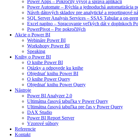
Power Apps – Pokročilý vývoj a správa aplikácií
Power Automate – Rýchla a jednoduchá automatizácia p
Návrh dátových skladov pre analytické a reportingové ná
SQL Server Analysis Services – SSAS Tabular a on-prem
Excel naplno – Spracovanie veľkých dát v doplnkoch 
PowerPivot – Pre pokročilých
Akcie o Power BI
Webináre Power BI
Workshopy Power BI
Speaking
Knihy o Power BI
O knihe Power BI
Otázky a odpovede ku knihe
Objednať knihu Power BI
O knihe Power Query
Objednať knihu Power Query
Nástroje
Power BI Analyzer 2.0
Ultimátna časová tabuľka v Power Query
Ultimátna časová tabuľka pre čas v Power Query
DAX Studio
Power BI Report Server
Vzorové súbory
Referencie
Kontakt