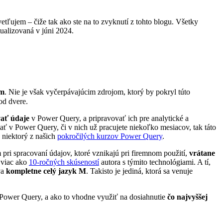
vetľujem – čiže tak ako ste na to zvyknutí z tohto blogu. Všetky
ualizovaná v júni 2024.
um
. Nie je však vyčerpávajúcim zdrojom, ktorý by pokryl túto
od dvere.
vať údaje
v Power Query, a pripravovať ich pre analytické a
vať v Power Query, či v nich už pracujete niekoľko mesiacov, tak táto
a niektorý z našich
pokročilých kurzov Power Query
.
ri spracovaní údajov, ktoré vznikajú pri firemnom použití,
vrátane
 viac ako
10-ročných skúseností
autora s týmito technológiami. A tí,
va
kompletne celý jazyk M
. Takisto je jediná, ktorá sa venuje
e Power Query, a ako to vhodne využiť na dosiahnutie
čo najvyššej