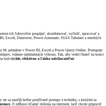
potom ich ľubovoľne pospájať, skombinovať, vyčistiť, spracovať a
r BI, Exceli, Dataverse, Power Automate, SSAS Tabulare a mnohých
ku M, primárne v Power BI, Exceli a Power Query Online. Postupuje
údajov, vrátane optimalizácie výkonu. Tak, aby vedel čitateľ na konci
ia boli
rýchle, efektívne a ľahko udržiavateľné
.
 ste sa naučili bežne používané postupy a techniky, s ktorými sa
mesiace
, či zdĺhavo hľadať riešenia na internete, keď chcete pripraviť