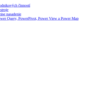
odnikových činností
stroje
ise nasadenie
Power Query, PowerPivot, Power View a Power Map