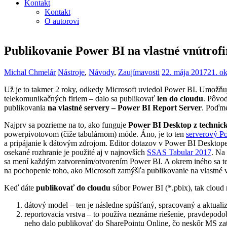
Kontakt
Kontakt
O autorovi
Publikovanie Power BI na vlastné vnútrof
Michal Chmelár
Nástroje
,
Návody
,
Zaujímavosti
22. mája 2017
21. o
Už je to takmer 2 roky, odkedy Microsoft uviedol Power BI. Umožňuje
telekomunikačných firiem – dalo sa publikovať
len do cloudu
. Pôvod
publikovania
na vlastné servery – Power BI Report Server
. Poďme
Najprv sa pozrieme na to, ako funguje
Power BI Desktop z technick
powerpivotovom (čiže tabulárnom) móde. Áno, je to ten
serverový P
a pripájanie k dátovým zdrojom. Editor dotazov v Power BI Desktope j
osekané rozhranie je použité aj v najnovších
SSAS Tabular 2017
. Na
sa mení každým zatvorením/otvorením Power BI. A okrem iného sa te
na pochopenie toho, ako Microsoft zamýšľa publikovanie na vlastné v
Keď dáte
publikovať do cloudu
súbor Power BI (*.pbix), tak cloud r
dátový model – ten je následne spúšťaný, spracovaný a aktual
reportovacia vrstva – to používa neznáme riešenie, pravdepodob
neho dalo publikovať do SharePointu Online, čo neskôr MS zatrh