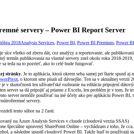
iremné servery – Power BI Report Server
któbra 2018
Analysis Services
,
Power BI
,
Power BI Premium
,
Power BI
 síce všetko od zberu dát, cez analýzy a reportovanie, ale publikovan
ný termín publikovania na vlastné servery znel okolo roku 2018-2019, 
 sa teda na to pozrieť, ako to celé bude fungovať.
ej stránky
. Je to aplikácia, ktorá okrem seba samej pri štarte spustí 
owerPivot
, o ktorom sme písali už dávnejšie. Ten sa v aktuálnej verzii 
e v skutočnosti len užívateľské rozhranie na editáciu pripojení dátový
 ten server sa dá pripojiť aj priamo z Excelu, len problém je v tom, že 
nto server nemôže používať na iné účely ako pre aplikáciu Power BI,
nútrofiremné servery.
ozdelí tento súbor na 2 časti:
izovaný na Azure Analysis Services v cloude (cloudová verzia SSAS)
ne špeciálne upravený SharePoint Online – vychádzam z toho, že cca. eš
ol, a následne spustil cloudový Power BI. Takže buď to používajú stál