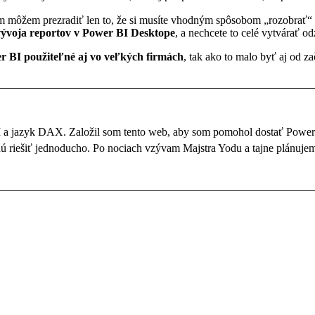
ám môžem prezradiť len to, že si musíte vhodným spôsobom „rozobrať“ 
 vývoja reportov v Power BI Desktope
, a nechcete to celé vytvárať o
r BI použiteľné aj vo veľkých firmách
, tak ako to malo byť aj od za
BI a jazyk DAX. Založil som tento web, aby som pomohol dostať Powe
dú riešiť jednoducho. Po nociach vzývam Majstra Yodu a tajne plánujem