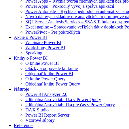
Power Apps – Rýchla tvorba firemných aplikácií bez pr
Power Apps – Pokročilý vývoj a správa aplikácií
Power Automate – Rýchla a jednoduchá automatizácia p
Návrh dátových skladov pre analytické a reportingové ná
SQL Server Analysis Services – SSAS Tabular a on-prem
Excel naplno – Spracovanie veľkých dát v doplnkoch 
PowerPivot – Pre pokročilých
Akcie o Power BI
Webináre Power BI
Workshopy Power BI
Speaking
Knihy o Power BI
O knihe Power BI
Otázky a odpovede ku knihe
Objednať knihu Power BI
O knihe Power Query
Objednať knihu Power Query
Nástroje
Power BI Analyzer 2.0
Ultimátna časová tabuľka v Power Query
Ultimátna časová tabuľka pre čas v Power Query
DAX Studio
Power BI Report Server
Vzorové súbory
Referencie