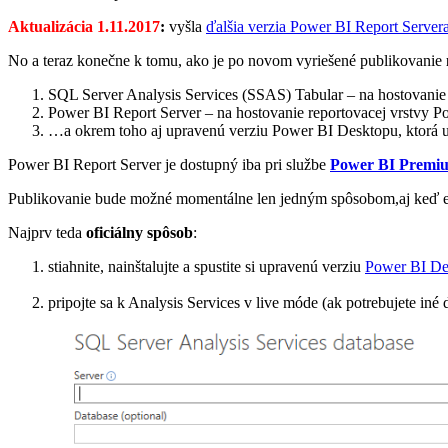
Aktualizácia 1.11.2017
:
vyšla
ďalšia verzia Power BI Report Server
No a teraz konečne k tomu, ako je po novom vyriešené publikovanie
SQL Server Analysis Services (SSAS) Tabular – na hostovanie
Power BI Report Server – na hostovanie reportovacej vrstvy P
…a okrem toho aj upravenú verziu Power BI Desktopu, ktorá u
Power BI Report Server je dostupný iba pri službe
Power BI Premi
Publikovanie bude možné momentálne len jedným spôsobom,aj keď exi
Najprv teda
oficiálny spôsob
:
stiahnite, nainštalujte a spustite si upravenú verziu
Power BI De
pripojte sa k Analysis Services v live móde (ak potrebujete iné d