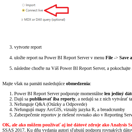
vytvorte report
uložte report na Power BI Report Server v menu
File
->
Save a
následne choďte na Váš Power BI Report Server, a pokochajte
Majte však na pamäti nasledujúce
obmedzenia
:
Power BI Report Server podporuje momentálne
len jediný dá
Dajú sa
publikovať iba reporty
, a nedajú sa z nich vytvárať 
Nefunguje Q&A (Otázky a Odpovede)
Nefungujú mapy ArcGIS, vizuály jazyka R, a breadcrumby
Zabezpečenie reportov je riešené rovnako ako v Reporting Serv
OK, ale ako môžem používať aj iné dátové zdroje ako Analysis S
SSAS 2017. Ku dňu vydania autori sľubujú podporu rovnakých dátovýc