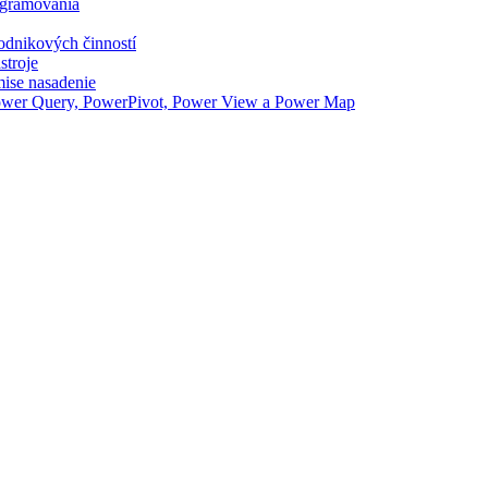
ogramovania
odnikových činností
stroje
ise nasadenie
Power Query, PowerPivot, Power View a Power Map