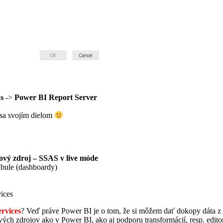
s
->
Power BI Report Server
 sa svojím dielom
tový zdroj – SSAS v live móde
tabule (dashboardy)
ices
ervices
? Veď práve Power BI je o tom, že si môžem dať dokopy dáta z v
h zdrojov ako v Power BI, ako aj podporu transformácií, resp. edito