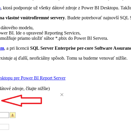
a
, ktorá podporuje už všetky dátové zdroje z Power BI Desktopu. Takže
na vlastné vnútrofiremné servery
. Budete potrebovať najnovší SQL S
 dátového modelu,
ower BI. Ide o upravené Reporting Services,
možňuje priamo uložiť súbor *.pbix do Power BI Servera.
um
, a pri licencii
SQL Server Enterprise per-core Software Assuran
stuje aj ďalší, neoficiálny spôsob. Tomu sa budeme venovať nižšie.
sktopu pre Power BI Report Server
átové zdroje, čítajte nižšie)