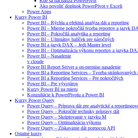
Kde sa nachádza PowerPivot
Ako povoliť doplnok PowerPivot v Exceli
Power Apps
Kurzy Power BI
Power BI – Rýchla a efektná analýza dát a reporting
Power BI – Mierne pokročilá tvorba reportov a jazyk 
Power BI – Pokročilá analytika a reporting
Power BI – Ultimátny balíček pre náročných
Power BI a jazyk DAX – Jedi Master level
Power BI – Optimalizácia výkonu reportov a jazyka D
Power BI – Nasadenie
v cloude
Power BI Report Server a on-premise nasadenie
Power BI a Reporting Services – Tvorba stránkovaných 
Power BI a Reporting Services – Pre pokročilých
Power BI – Pre vývojárov
Kurzy Power BI na mieru
Konzultácie k PowerPivotu a Power BI
Kurzy Power Query
Power Query – Príprava dát pre analytické a reportingové
Power Query – Pokročilé techniky prípravy dát
Power Query – Skriptovanie v jazyku M
Power Query – Optimalizácia výkonu
Power Query – Získavanie dát pomocou API
Ostatné kurzy