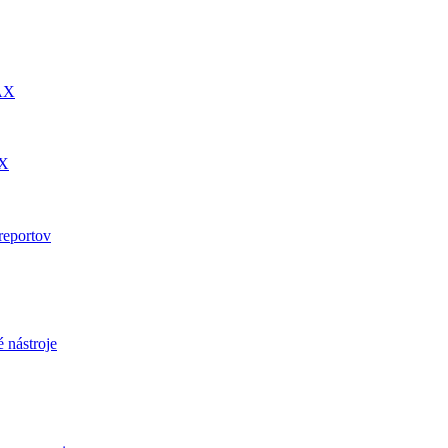
DAX
AX
reportov
 nástroje