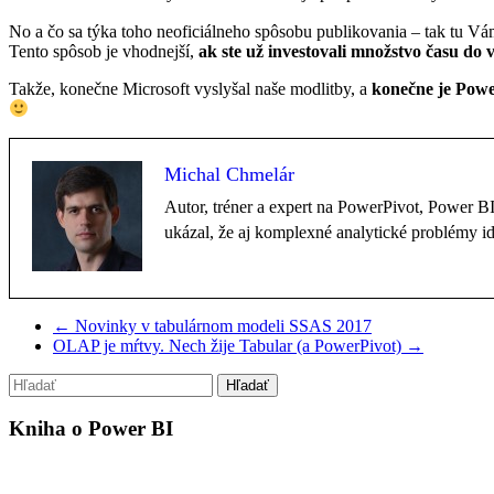
No a čo sa týka toho neoficiálneho spôsobu publikovania – tak tu V
Tento spôsob je vhodnejší,
ak ste už investovali množstvo času do
Takže, konečne Microsoft vyslyšal naše modlitby, a
konečne je Powe
Michal Chmelár
Autor, tréner a expert na PowerPivot, Power 
ukázal, že aj komplexné analytické problémy i
←
Novinky v tabulárnom modeli SSAS 2017
OLAP je mŕtvy. Nech žije Tabular (a PowerPivot)
→
Kniha o Power BI