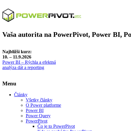
Vaša autorita na PowerPivot, Power BI, 
Najbližší kurz:
10. – 11.9.2026
Power BI – Rýchla a efektná
analýza dát a reporting
Menu
Články
Všetky články
O Power platforme
Power BI
Power Query
PowerPivot
Čo je to PowerPivot