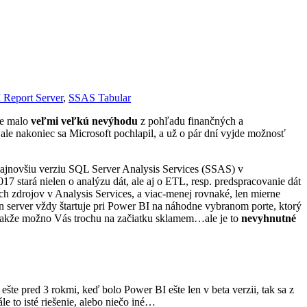
 Report Server
,
SSAS Tabular
ie malo
veľmi veľkú nevýhodu
z pohľadu finančných a
ale nakoniec sa Microsoft pochlapil, a už o pár dní vyjde možnosť
aj najnovšiu verziu SQL Server Analysis Services (SSAS) v
2017 stará nielen o analýzu dát, ale aj o ETL, resp. predspracovanie dát
ch zdrojov v Analysis Services, a viac-menej rovnaké, len mierne
ten server vždy štartuje pri Power BI na náhodne vybranom porte, ktorý
 takže možno Vás trochu na začiatku sklamem…ale je to
nevyhnutné
te pred 3 rokmi, keď bolo Power BI ešte len v beta verzii, tak sa z
e to isté riešenie, alebo niečo iné…