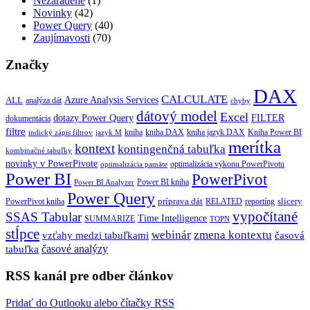
Nezaradené
(1)
Novinky
(42)
Power Query
(40)
Zaujímavosti
(70)
Značky
DAX
CALCULATE
Azure Analysis Services
ALL
analýza dát
chyby
dátový model
Excel
dotazy Power Query
FILTER
dokumentácia
filtre
kniha
kniha jazyk DAX
kniha DAX
Kniha Power BI
indický zápis filtrov
jazyk M
merítka
kontext
kontingenčná tabuľka
kombinačné tabuľky
novinky v PowerPivote
optimalizácia výkonu PowerPivotu
optimalizácia pamäte
Power BI
PowerPivot
Power BI kniha
Power BI Analyzer
Power Query
príprava dát
slicery
reportíng
PowerPivot kniha
RELATED
vypočítané
SSAS Tabular
Time Intelligence
SUMMARIZE
TOPN
stĺpce
webinár
zmena kontextu
vzťahy medzi tabuľkami
časová
tabuľka
časové analýzy
RSS kanál pre odber článkov
Pridať do Outlooku alebo čítačky RSS