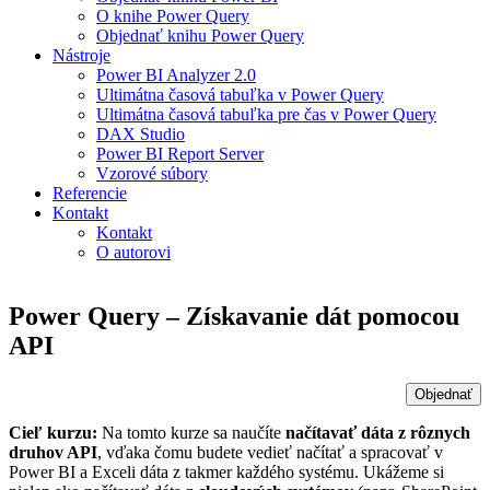
O knihe Power Query
Objednať knihu Power Query
Nástroje
Power BI Analyzer 2.0
Ultimátna časová tabuľka v Power Query
Ultimátna časová tabuľka pre čas v Power Query
DAX Studio
Power BI Report Server
Vzorové súbory
Referencie
Kontakt
Kontakt
O autorovi
Power Query – Získavanie dát pomocou
API
Cieľ kurzu:
Na tomto kurze sa naučíte
načítavať dáta z rôznych
druhov API
, vďaka čomu budete vedieť načítať a spracovať v
Power BI a Exceli dáta z takmer každého systému. Ukážeme si