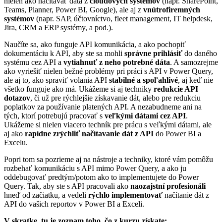
nielen ako načítavať dáta z
cloudových systémov
(napr. SharePoint,
Teams, Planner, Power BI, Google), ale aj z
vnútrofiremných
systémov
(napr. SAP, účtovníctvo, fleet management, IT helpdesk,
Jira, CRM a ERP systémy, a pod.).
Naučíte sa, ako funguje API komunikácia, a ako pochopiť
dokumentáciu k API, aby ste sa mohli
správne prihlásiť
do daného
systému cez API a
vytiahnuť z neho potrebné dáta
. A samozrejme
ako vyriešiť nielen bežné problémy pri práci s API v Power Query,
ale aj to, ako spraviť volania API
stabilné a spoľahlivé
, aj keď nie
všetko funguje ako má. Ukážeme si aj techniky
redukcie API
dotazov
, či už pre rýchlejšie získavanie dát, alebo pre redukciu
poplatkov za používanie platených API. A nezabudneme ani na
tých, ktorí potrebujú pracovať s
veľkými dátami cez API
.
Ukážeme si nielen viacero techník pre prácu s veľkými dátami, ale
aj ako
rapídne zrýchliť načítavanie dát z API
do Power BI a
Excelu.
Popri tom sa pozrieme aj na nástroje a techniky, ktoré vám pomôžu
rozbehať komunikáciu s API mimo Power Query, a ako ju
oddebugovať predtým/potom ako to implementujete do Power
Query. Tak, aby ste s API pracovali ako
naozajstní profesionáli
hneď od začiatku, a vedeli
rýchlo implementovať
načítanie dát z
API do vašich reportov v Power BI a Exceli.
V skratke, tu je zoznam toho, čo z kurzu získate: