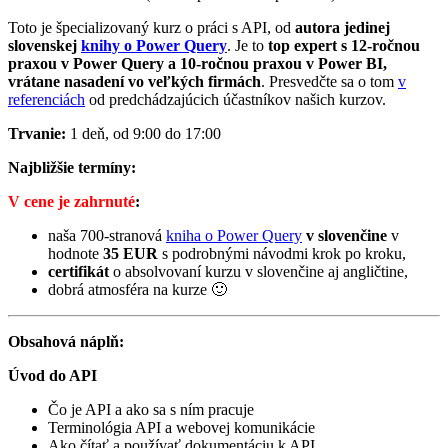
Toto je špecializovaný kurz o práci s API, od
autora jedinej
slovenskej
knihy o Power Query
. Je to
top expert s 12-ročnou
praxou v Power Query a 10-ročnou praxou v Power BI,
vrátane nasadení vo veľkých firmách
. Presvedčte sa o tom
v
referenciách
od predchádzajúcich účastníkov našich kurzov.
Trvanie:
1 deň, od 9:00 do 17:00
Najbližšie termíny:
V cene je zahrnuté
:
naša 700-stranová
kniha o Power Query
v slovenčine
v
hodnote
35 EUR
s podrobnými návodmi krok po kroku,
certifikát
o absolvovaní kurzu v slovenčine aj angličtine,
dobrá atmosféra na kurze 🙂
Obsahová náplň:
Úvod do API
Čo je API a ako sa s ním pracuje
Terminológia API a webovej komunikácie
Ako čítať a používať dokumentáciu k API