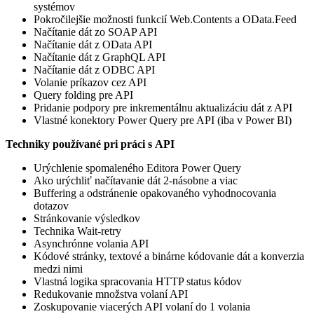
systémov
Pokročilejšie možnosti funkcií Web.Contents a OData.Feed
Načítanie dát zo SOAP API
Načítanie dát z OData API
Načítanie dát z GraphQL API
Načítanie dát z ODBC API
Volanie príkazov cez API
Query folding pre API
Pridanie podpory pre inkrementálnu aktualizáciu dát z API
Vlastné konektory Power Query pre API (iba v Power BI)
Techniky používané pri práci s API
Urýchlenie spomaleného Editora Power Query
Ako urýchliť načítavanie dát 2-násobne a viac
Buffering a odstránenie opakovaného vyhodnocovania
dotazov
Stránkovanie výsledkov
Technika Wait-retry
Asynchrónne volania API
Kódové stránky, textové a binárne kódovanie dát a konverzia
medzi nimi
Vlastná logika spracovania HTTP status kódov
Redukovanie množstva volaní API
Zoskupovanie viacerých API volaní do 1 volania