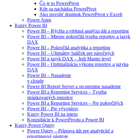
Čo je to PowerPivot
Kde sa nachádza PowerPivot
Ako povoliť doplnok PowerPivot v Exceli
Power Apps
Kurzy Power BI
Power BI – Rýchla a efektná analýza dát a reporting
Power BI – Mierne pokročilá tvorba reportov a jazyk
DAX
Power BI – Pokročilá analytika a reporting
Power BI – Ultimátny balíček pre náročných
Power BI a jazyk DAX – Jedi Master level
Power BI – Optimalizácia výkonu reportov a jazyka
DAX
Power BI – Nasadenie
v cloude
Power BI Report Server a on-premise nasadenie
Power BI a Reporting Services – Tvorba
stránkovaných reportov
Power BI a Reporting Services – Pre pokročilých
Power BI – Pre vývojárov
Kurzy Power BI na mieru
Konzultácie k PowerPivotu a Power BI
Kurzy Power Query
Power Query – Príprava dát pre analytické a
reportingové nástroje