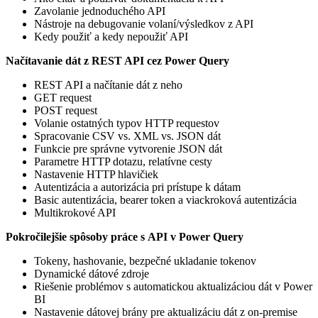
Zavolanie jednoduchého API
Nástroje na debugovanie volaní/výsledkov z API
Kedy použiť a kedy nepoužiť API
Načítavanie dát z REST API cez Power Query
REST API a načítanie dát z neho
GET request
POST request
Volanie ostatných typov HTTP requestov
Spracovanie CSV vs. XML vs. JSON dát
Funkcie pre správne vytvorenie JSON dát
Parametre HTTP dotazu, relatívne cesty
Nastavenie HTTP hlavičiek
Autentizácia a autorizácia pri prístupe k dátam
Basic autentizácia, bearer token a viackroková autentizácia
Multikrokové API
Pokročilejšie spôsoby práce s API v Power Query
Tokeny, hashovanie, bezpečné ukladanie tokenov
Dynamické dátové zdroje
Riešenie problémov s automatickou aktualizáciou dát v Power
BI
Nastavenie dátovej brány pre aktualizáciu dát z on-premise