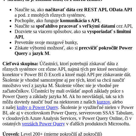
Naučíte sa, ako
načítavať dáta cez REST API, OData API
a pod. z mnohých rôznych systémov,
Pochopíte, ako funguje
komunikácia s API
,
Naučíte sa
spoľahlivo pracovať s veľkými dátami
cez API,
Dozviete sa viacero spôsobov, ako sa
vysporiadať s limitmi
API
,
Prevetráte svoje mozgové bunky,
Získate výbornú možnosť, ako si
precvičiť pokročilé Power
Query
a
jazyk M
.
Cieľová skupina:
Účastníci, ktorí potrebujú získavať dáta z
rôznych systémov cez rôzne API, najmä tých pre ktoré neexistuje
konektor v Power BI či Exceli a ktoré majú API pre získavanie dát.
Školenie je vhodné samozrejme aj pre tých, ktorí sa chcú naučiť
množstvo vecí z jazyka M. Školenie vôbec nie je vhodné pre
začiatočníkov. Účastníci by mali ovládať aspoň základy práce s
Power Query a základy jazyka M. Ak ho neovládajú, tak sa ich
môžu dovtedy naučiť buď na niektorom z našich
kurzov
, alebo
z našej
knihy o Power Query
. Školenie je využiteľné nielen v Power
BI, ale aj v excelovskom Power Query, serverovom SSAS Tabulare,
v cloudových Azure Analysis Services, v Power Query Online, či v
ostatných
verziách Power Query
v ďalších produktoch Microsoftu.
Úroveň:
Level 200+ (mierne pokročilí až pokročilí)