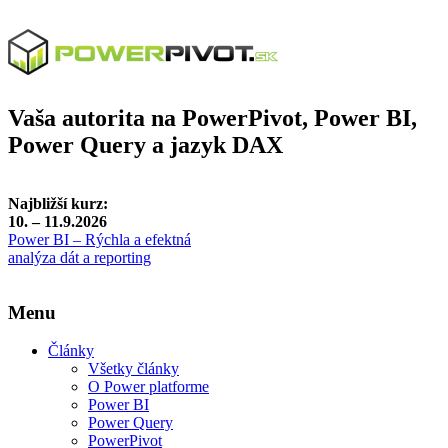
Vaša autorita na PowerPivot, Power BI,
Power Query a jazyk DAX
Najbližší kurz:
10. – 11.9.2026
Power BI – Rýchla a efektná
analýza dát a reporting
Menu
Články
Všetky články
O Power platforme
Power BI
Power Query
PowerPivot