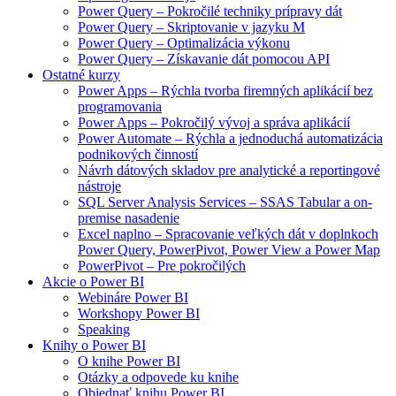
Power Query – Pokročilé techniky prípravy dát
Power Query – Skriptovanie v jazyku M
Power Query – Optimalizácia výkonu
Power Query – Získavanie dát pomocou API
Ostatné kurzy
Power Apps – Rýchla tvorba firemných aplikácií bez
programovania
Power Apps – Pokročilý vývoj a správa aplikácií
Power Automate – Rýchla a jednoduchá automatizácia
podnikových činností
Návrh dátových skladov pre analytické a reportingové
nástroje
SQL Server Analysis Services – SSAS Tabular a on-
premise nasadenie
Excel naplno – Spracovanie veľkých dát v doplnkoch
Power Query, PowerPivot, Power View a Power Map
PowerPivot – Pre pokročilých
Akcie o Power BI
Webináre Power BI
Workshopy Power BI
Speaking
Knihy o Power BI
O knihe Power BI
Otázky a odpovede ku knihe
Objednať knihu Power BI