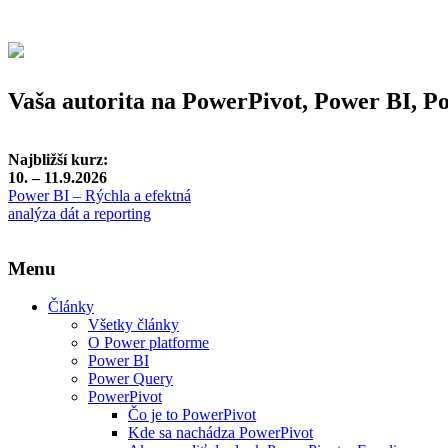
Vaša autorita na PowerPivot, Power BI, 
Najbližší kurz:
10. – 11.9.2026
Power BI – Rýchla a efektná
analýza dát a reporting
Menu
Články
Všetky články
O Power platforme
Power BI
Power Query
PowerPivot
Čo je to PowerPivot
Kde sa nachádza PowerPivot