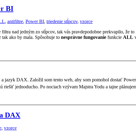
r BI
LL
,
antifiltre
,
Power BI
,
triedenie stĺpcov
,
vzorce
filtra nad jedným zo stĺpcov, tak vás pravdepodobne prekvapilo, že to
ter tak ako by mala. Spôsobuje to
nesprávne fungovanie
funkcie
ALL
v
BI a jazyk DAX. Založil som tento web, aby som pomohol dostať Powe
dú riešiť jednoducho. Po nociach vzývam Majstra Yodu a tajne plánujem
ka DAX
e
,
vzorce