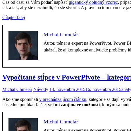
Čas od času sa Vám podarí napísať
gigantický obludný vzorec
, prípa
tak a tak, aby ste nezabudli, čo ste stvorili. A práve na tom máme 
Čítajte ďalej
Michal Chmelár
Autor, tréner a expert na PowerPivot, Power 
ukázal, že aj komplexné analytické problémy i
Vypočítané stĺpce v PowerPivote – kategór
Michal Chmelár
Návody
13. novembra 2015
16. novembra 2015
analy
Ako sme spomínali
v prechádzajúcom článku
, kategórie sa dajú vytv
následne ponúka ďalšie,
veľmi zaujímavé možnosti
, ktorým sa bud
Michal Chmelár
Autor, tréner a expert na PowerPivot, Power 