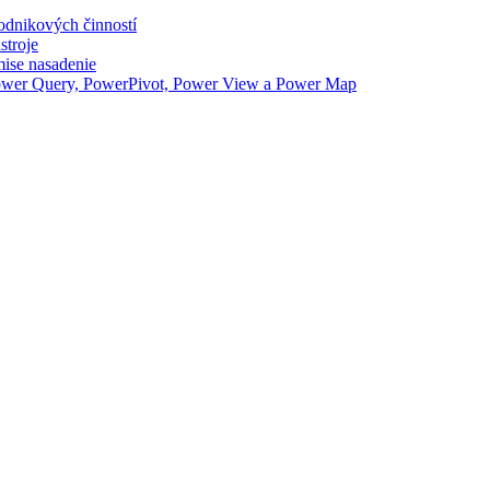
odnikových činností
stroje
ise nasadenie
Power Query, PowerPivot, Power View a Power Map