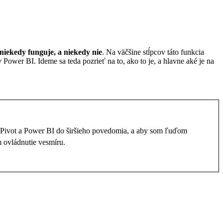
niekedy funguje, a niekedy nie
. Na väčšine stĺpcov táto funkcia
 Power BI. Ideme sa teda pozrieť na to, ako to je, a hlavne aké je na
rPivot a Power BI do širšieho povedomia, a aby som ľuďom
 ovládnutie vesmíru.