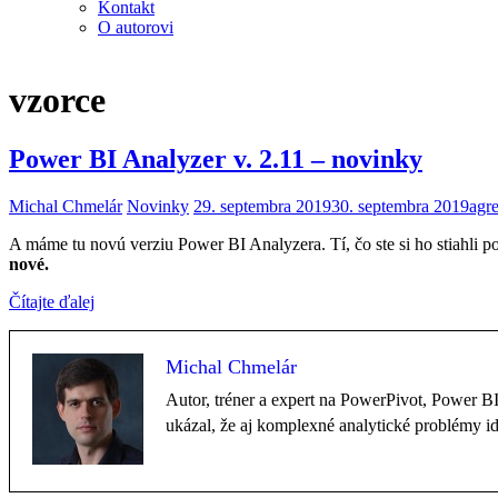
Kontakt
O autorovi
vzorce
Power BI Analyzer v. 2.11 – novinky
Michal Chmelár
Novinky
29. septembra 2019
30. septembra 2019
agr
A máme tu novú verziu Power BI Analyzera. Tí, čo ste si ho stiahli poč
nové.
Čítajte ďalej
Michal Chmelár
Autor, tréner a expert na PowerPivot, Power 
ukázal, že aj komplexné analytické problémy i