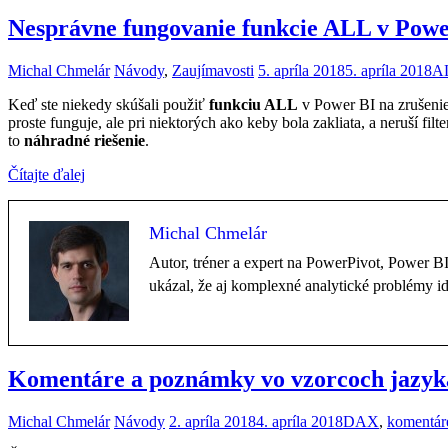
Nesprávne fungovanie funkcie ALL v Powe
Michal Chmelár
Návody
,
Zaujímavosti
5. apríla 2018
5. apríla 2018
A
Keď ste niekedy skúšali použiť
funkciu ALL
v Power BI na zrušenie 
proste funguje, ale pri niektorých ako keby bola zakliata, a neruší fil
to
náhradné riešenie
.
Čítajte ďalej
Michal Chmelár
Autor, tréner a expert na PowerPivot, Power 
ukázal, že aj komplexné analytické problémy i
Komentáre a poznámky vo vzorcoch jazy
Michal Chmelár
Návody
2. apríla 2018
4. apríla 2018
DAX
,
komentár