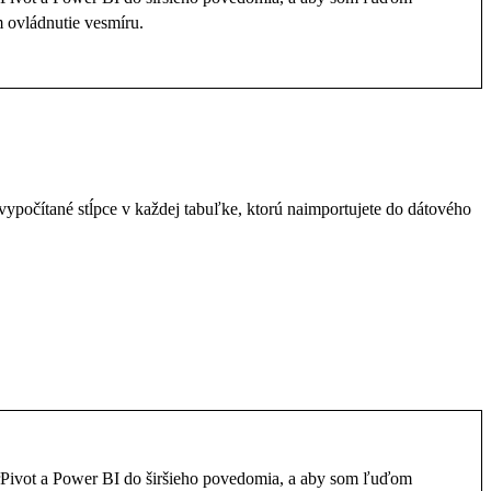
 ovládnutie vesmíru.
ypočítané stĺpce v každej tabuľke, ktorú naimportujete do dátového
rPivot a Power BI do širšieho povedomia, a aby som ľuďom