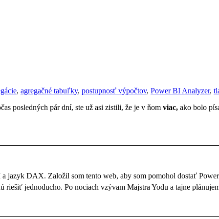
egácie
,
agregačné tabuľky
,
postupnosť výpočtov
,
Power BI Analyzer
,
t
as posledných pár dní, ste už asi zistili, že je v ňom
viac,
ako bolo pí
BI a jazyk DAX. Založil som tento web, aby som pomohol dostať Powe
dú riešiť jednoducho. Po nociach vzývam Majstra Yodu a tajne plánujem