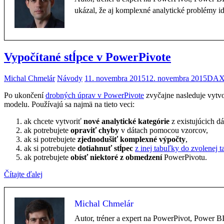
ukázal, že aj komplexné analytické problémy i
Vypočítané stĺpce v PowerPivote
Michal Chmelár
Návody
11. novembra 2015
12. novembra 2015
DA
Po ukončení
drobných úprav v PowerPivote
zvyčajne nasleduje vytv
modelu. Používajú sa najmä na tieto veci:
ak chcete vytvoriť
nové analytické kategórie
z existujúcich dá
ak potrebujete
opraviť chyby
v dátach pomocou vzorcov,
ak si potrebujete
zjednodušiť komplexné výpočty
,
ak si potrebujete
dotiahnuť stĺpec
z inej tabuľky do zvolenej 
ak potrebujete
obísť niektoré z obmedzení
PowerPivotu.
Čítajte ďalej
Michal Chmelár
Autor, tréner a expert na PowerPivot, Power 