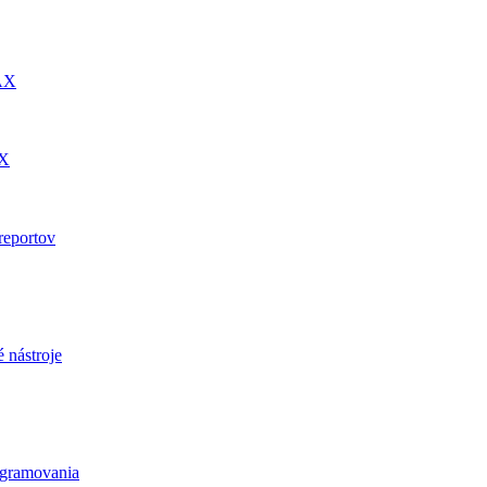
DAX
AX
reportov
 nástroje
ogramovania