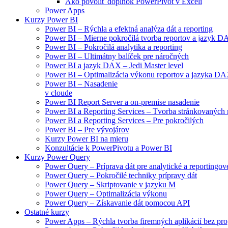
Ako povoliť doplnok PowerPivot v Exceli
Power Apps
Kurzy Power BI
Power BI – Rýchla a efektná analýza dát a reporting
Power BI – Mierne pokročilá tvorba reportov a jazyk 
Power BI – Pokročilá analytika a reporting
Power BI – Ultimátny balíček pre náročných
Power BI a jazyk DAX – Jedi Master level
Power BI – Optimalizácia výkonu reportov a jazyka D
Power BI – Nasadenie
v cloude
Power BI Report Server a on-premise nasadenie
Power BI a Reporting Services – Tvorba stránkovaných 
Power BI a Reporting Services – Pre pokročilých
Power BI – Pre vývojárov
Kurzy Power BI na mieru
Konzultácie k PowerPivotu a Power BI
Kurzy Power Query
Power Query – Príprava dát pre analytické a reportingové
Power Query – Pokročilé techniky prípravy dát
Power Query – Skriptovanie v jazyku M
Power Query – Optimalizácia výkonu
Power Query – Získavanie dát pomocou API
Ostatné kurzy
Power Apps – Rýchla tvorba firemných aplikácií bez pr