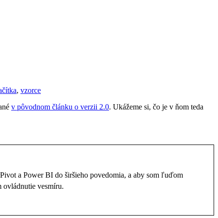
lačítka
,
vzorce
sané
v pôvodnom článku o verzii 2.0
. Ukážeme si, čo je v ňom teda
rPivot a Power BI do širšieho povedomia, a aby som ľuďom
 ovládnutie vesmíru.