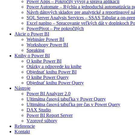
Power Apps – Pokročilý vývoj a správa aplikácií
Power Automate – Rýchla a jednoduchá automatizácia p
Návrh dátových skladov pre analytické a reportingové ná
SQL Server Analysis Services – SSAS Tabular a on-prem
Excel naplno – Spracovanie veľkých dát v doplnkoch 
PowerPivot – Pre pokročilých
Akcie o Power BI
Webináre Power BI
Workshopy Power BI
Speaking
Knihy o Power BI
O knihe Power BI
Otázky a odpovede ku knihe
Objednať knihu Power BI
O knihe Power Query
Objednať knihu Power Query
Nástroje
Power BI Analyzer 2.0
Ultimátna časová tabuľka v Power Query
Ultimátna časová tabuľka pre čas v Power Query
DAX Studio
Power BI Report Server
Vzorové súbory
Referencie
Kontakt