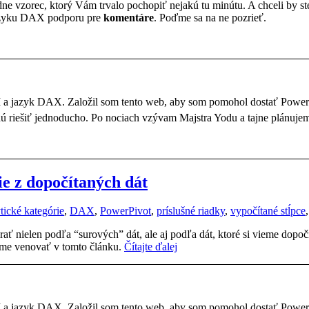
dne vzorec, ktorý Vám trvalo pochopiť nejakú tu minútu. A chceli by st
v jazyku DAX podporu pre
komentáre
. Poďme sa na ne pozrieť.
BI a jazyk DAX. Založil som tento web, aby som pomohol dostať Powe
dú riešiť jednoducho. Po nociach vzývam Majstra Yodu a tajne plánujem
ie z dopočítaných dát
tické kategórie
,
DAX
,
PowerPivot
,
príslušné riadky
,
vypočítané stĺpce
árať nielen podľa “surových” dát, ale aj podľa dát, ktoré si vieme dopoč
eme venovať v tomto článku.
Čítajte ďalej
BI a jazyk DAX. Založil som tento web, aby som pomohol dostať Powe