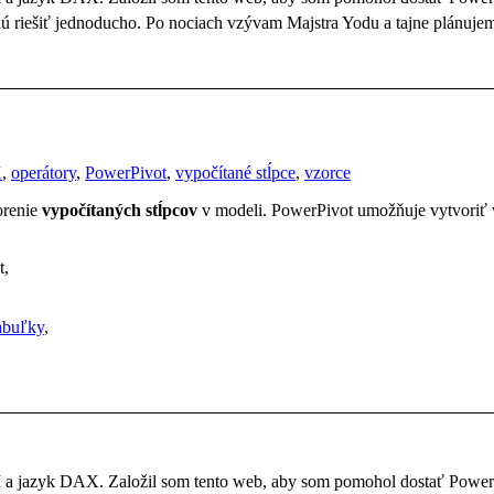
dú riešiť jednoducho. Po nociach vzývam Majstra Yodu a tajne plánujem
X
,
operátory
,
PowerPivot
,
vypočítané stĺpce
,
vzorce
orenie
vypočítaných stĺpcov
v modeli. PowerPivot umožňuje vytvoriť v
t,
tabuľky
,
BI a jazyk DAX. Založil som tento web, aby som pomohol dostať Powe