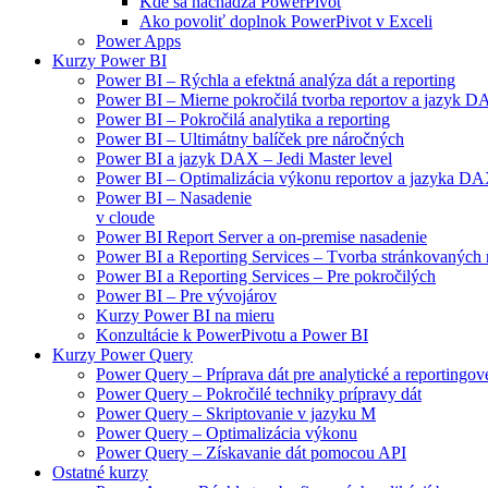
Kde sa nachádza PowerPivot
Ako povoliť doplnok PowerPivot v Exceli
Power Apps
Kurzy Power BI
Power BI – Rýchla a efektná analýza dát a reporting
Power BI – Mierne pokročilá tvorba reportov a jazyk 
Power BI – Pokročilá analytika a reporting
Power BI – Ultimátny balíček pre náročných
Power BI a jazyk DAX – Jedi Master level
Power BI – Optimalizácia výkonu reportov a jazyka D
Power BI – Nasadenie
v cloude
Power BI Report Server a on-premise nasadenie
Power BI a Reporting Services – Tvorba stránkovaných 
Power BI a Reporting Services – Pre pokročilých
Power BI – Pre vývojárov
Kurzy Power BI na mieru
Konzultácie k PowerPivotu a Power BI
Kurzy Power Query
Power Query – Príprava dát pre analytické a reportingové
Power Query – Pokročilé techniky prípravy dát
Power Query – Skriptovanie v jazyku M
Power Query – Optimalizácia výkonu
Power Query – Získavanie dát pomocou API
Ostatné kurzy