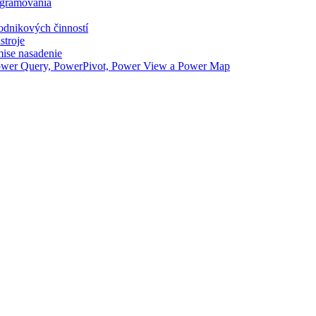
ogramovania
odnikových činností
stroje
ise nasadenie
Power Query, PowerPivot, Power View a Power Map