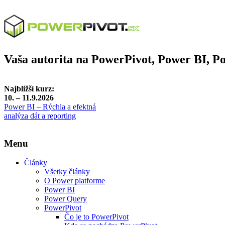
Vaša autorita na PowerPivot, Power BI, 
Najbližší kurz:
10. – 11.9.2026
Power BI – Rýchla a efektná
analýza dát a reporting
Menu
Články
Všetky články
O Power platforme
Power BI
Power Query
PowerPivot
Čo je to PowerPivot