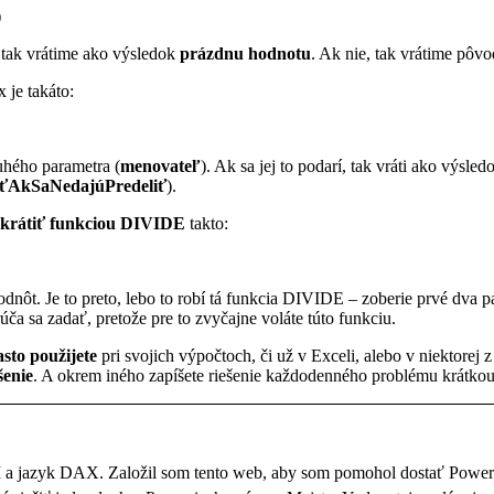
)
 tak vrátime ako výsledok
prázdnu hodnotu
. Ak nie, tak vrátime pôv
x je takáto:
uhého parametra (
menovateľ
). Ak sa jej to podarí, tak vráti ako výsle
iťAkSaNedajúPredeliť
).
skrátiť funkciou DIVIDE
takto:
dnôt. Je to preto, lebo to robí tá funkcia DIVIDE – zoberie prvé dva par
rúča sa zadať, pretože pre to zvyčajne voláte túto funkciu.
sto použijete
pri svojich výpočtoch, či už v Exceli, alebo v niektor
šenie
. A okrem iného zapíšete riešenie každodenného problému krátko
BI a jazyk DAX. Založil som tento web, aby som pomohol dostať Powe