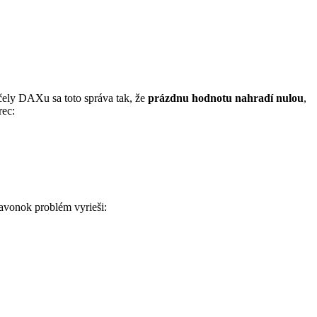
účely DAXu sa toto správa tak, že
prázdnu hodnotu nahradí nulou
,
rec:
navonok problém vyrieši: