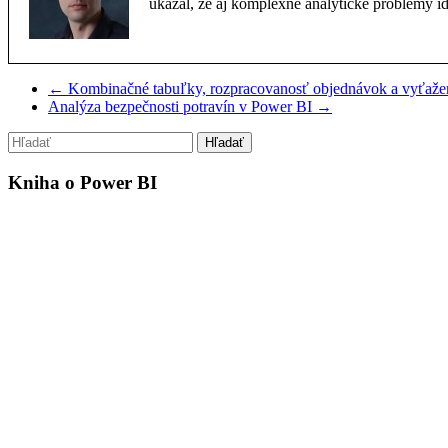
ukázal, že aj komplexné analytické problémy i
←
Kombinačné tabuľky, rozpracovanosť objednávok a vyťažen
Analýza bezpečnosti potravín v Power BI
→
Kniha o Power BI