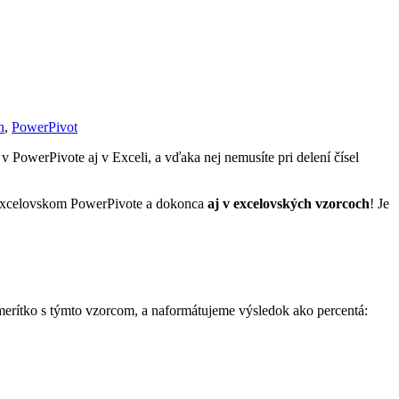
n
,
PowerPivot
 v PowerPivote aj v Exceli, a vďaka nej nemusíte pri delení čísel
 excelovskom PowerPivote a dokonca
aj v excelovských vzorcoch
! Je
merítko s týmto vzorcom, a naformátujeme výsledok ako percentá: