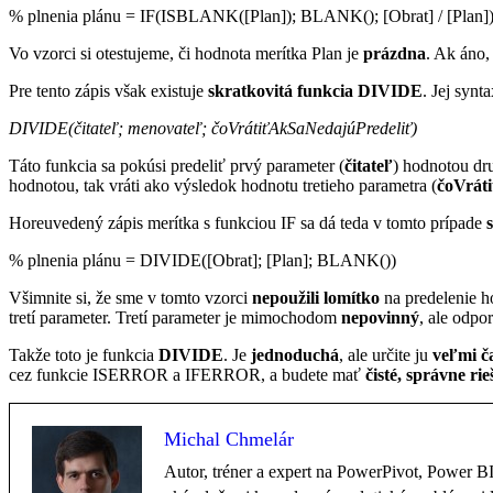
% plnenia plánu = IF(ISBLANK([Plan]); BLANK(); [Obrat] / [Plan]
Vo vzorci si otestujeme, či hodnota merítka Plan je
prázdna
. Ak áno,
Pre tento zápis však existuje
skratkovitá funkcia DIVIDE
. Jej synta
DIVIDE(čitateľ; menovateľ; čoVrátiťAkSaNedajúPredeliť)
Táto funkcia sa pokúsi predeliť prvý parameter (
čitateľ
) hodnotou dr
hodnotou, tak vráti ako výsledok hodnotu tretieho parametra (
čoVrát
Horeuvedený zápis merítka s funkciou IF sa dá teda v tomto prípade
% plnenia plánu = DIVIDE([Obrat]; [Plan]; BLANK())
Všimnite si, že sme v tomto vzorci
nepoužili lomítko
na predelenie ho
tretí parameter. Tretí parameter je mimochodom
nepovinný
, ale odpo
Takže toto je funkcia
DIVIDE
. Je
jednoduchá
, ale určite ju
veľmi ča
cez funkcie ISERROR a IFERROR, a budete mať
čisté, správne rie
Michal Chmelár
Autor, tréner a expert na PowerPivot, Power 