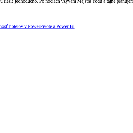
dú riešiť jednoducho. Po nociach vzývam Majstra Yodu a tajne plánujem
osť hotelov v PowerPivote a Power BI