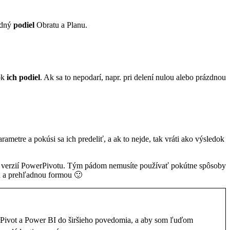
odný
podiel
Obratu a Planu.
dok
ich podiel
. Ak sa to nepodarí, napr. pri delení nulou alebo prázdnou
ametre a pokúsi sa ich predeliť, a ak to nejde, tak vráti ako výsledok
ej z verzií PowerPivotu. Tým pádom nemusíte používať pokútne spôsoby
u a prehľadnou formou 🙂
rPivot a Power BI do širšieho povedomia, a aby som ľuďom