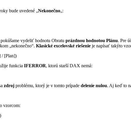
 roky bude uvedené „
Nekonečno
„:
sa pokúšame vydeliť hodnotu Obratu
prázdnou hodnotou Plánu
. Pre 
edkom „nekonečno“.
Klasické excelovské riešenie
je napísať takýto vzo
/ [Plan])
žije funkcia
IFERROR
, ktorú starší DAX nemá:
 sa
zdroj
problému, ktorý je v tomto prípade
delenie nulou
. Aj keď to 
to vzorcom:
)