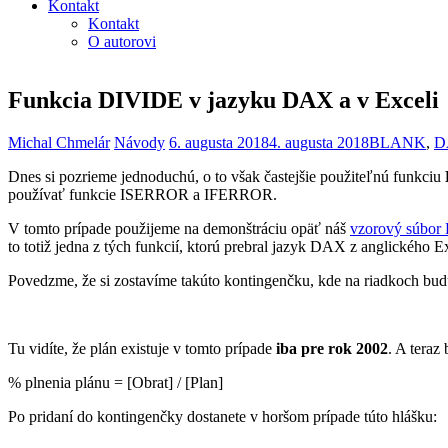
Kontakt
Kontakt
O autorovi
Funkcia DIVIDE v jazyku DAX a v Exceli
Michal Chmelár
Návody
6. augusta 2018
4. augusta 2018
BLANK
,
D
Dnes si pozrieme jednoduchú, o to však častejšie použiteľnú funkciu
používať funkcie ISERROR a IFERROR.
V tomto prípade použijeme na demonštráciu opäť náš
vzorový súbor
to totiž jedna z tých funkcií, ktorú prebral jazyk DAX z anglického 
Povedzme, že si zostavíme takúto kontingenčku, kde na riadkoch bu
Tu vidíte, že plán existuje v tomto prípade
iba pre rok 2002
. A teraz
% plnenia plánu = [Obrat] / [Plan]
Po pridaní do kontingenčky dostanete v horšom prípade túto hlášku: