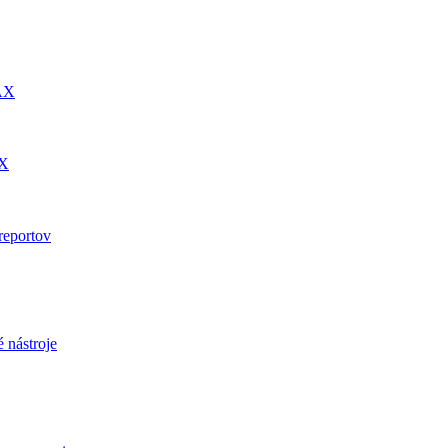
DAX
AX
reportov
 nástroje