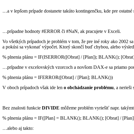
…a v lepšom prípade dostanete takúto kontingenčku, kde pre ostatné
…prípadne hodnoty #ERROR či #NaN, ak pracujete v Exceli.
Vo všetkých prípadoch je problém v tom, že pre iné roky ako 2002 
a pokúsi sa vykonať výpočet. Ktorý skončí buď chybou, alebo výsl
% plnenia plánu = IF(ISERROR([Obrat] / [Plan]); BLANK(); [Obrat] 
…prípadne v excelovských vzorcoch a novšom DAX-e sa priamo pou
% plnenia plánu = IFERROR([Obrat] / [Plan]; BLANK())
V oboch prípadoch však ide len
o obchádzanie problému
, a nerieši
Bez znalosti funkcie
DIVIDE
môžeme problém vyriešiť napr. takým
% plnenia plánu = IF([Plan] = BLANK(); BLANK(); [Obrat] / [Plan]
…alebo aj takto: