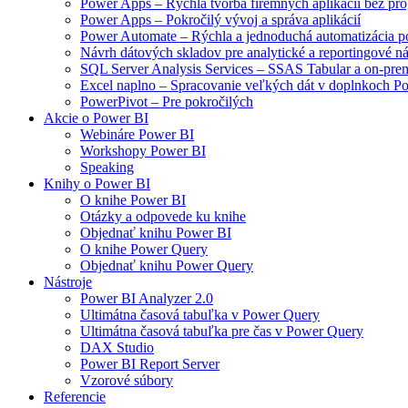
Power Apps – Rýchla tvorba firemných aplikácií bez pr
Power Apps – Pokročilý vývoj a správa aplikácií
Power Automate – Rýchla a jednoduchá automatizácia p
Návrh dátových skladov pre analytické a reportingové ná
SQL Server Analysis Services – SSAS Tabular a on-prem
Excel naplno – Spracovanie veľkých dát v doplnkoch 
PowerPivot – Pre pokročilých
Akcie o Power BI
Webináre Power BI
Workshopy Power BI
Speaking
Knihy o Power BI
O knihe Power BI
Otázky a odpovede ku knihe
Objednať knihu Power BI
O knihe Power Query
Objednať knihu Power Query
Nástroje
Power BI Analyzer 2.0
Ultimátna časová tabuľka v Power Query
Ultimátna časová tabuľka pre čas v Power Query
DAX Studio
Power BI Report Server
Vzorové súbory
Referencie