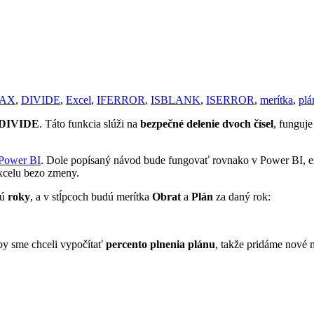
AX
,
DIVIDE
,
Excel
,
IFERROR
,
ISBLANK
,
ISERROR
,
merítka
,
plá
DIVIDE
. Táto funkcia slúži na
bezpečné delenie dvoch čísel
, funguje
 Power BI
. Dole popísaný návod bude fungovať rovnako v Power BI,
Excelu bezo zmeny.
dú
roky
, a v stĺpcoch budú merítka
Obrat
a
Plán
za daný rok:
 by sme chceli vypočítať
percento plnenia plánu
, takže pridáme nové 