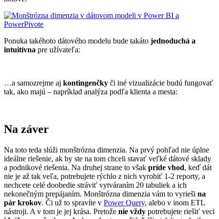
Ponuka takéhoto dátového modelu bude takáto
jednoduchá a
intuitívna
pre užívateľa:
…a samozrejme aj
kontingenčky
či iné vizualizácie budú fungovať
tak, ako majú – napríklad analýza podľa klienta a mesta:
Na záver
Na toto teda slúži monštrózna dimenzia. Na prvý pohľad nie úplne
ideálne riešenie, ak by ste na tom chceli stavať veľké dátové sklady
a podnikové riešenia. Na druhej strane to však
príde vhod
, keď dát
nie je až tak veľa, potrebujete rýchlo z nich vyrobiť 1-2 reporty, a
nechcete celé doobedie stráviť vytváraním 20 tabuliek a ich
nekonečným prepájaním. Monštrózna dimenzia vám to vyrieši
na
pár krokov
. Či už to spravíte v
Power Query
, alebo v inom ETL
nástroji. A v tom je jej krása. Pretože
nie vždy
potrebujete riešiť veci