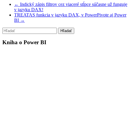
←
Indický zápis filtrov cez viaceré stĺpce súčasne už funguje
v jazyku DAX!
TREATAS funkcia v jazyku DAX, v PowerPivote aj Power
BI
→
Kniha o Power BI