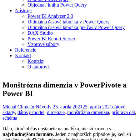
Objednať knihu Power Query
Nástroje
Power BI Analyzer 2.0
Ultimátna časová tabuľka v Power Query
Ultimátna časová tabuľka pre čas v Power Query
DAX Studio
Power BI Report Server
Vzorové súbory
Referencie
Kontakt
Kontakt
O autorovi
Monštrózna dimenzia v PowerPivote a
Power BI
Michal Chmelár
Návody
25. apríla 2021
25. apríla 2021
dátové
sklady
,
dátový model
,
dimenzie
,
monštrózna dimenzia
,
príprava dát
,
schéma
Dáta, ktoré občas dostanete na analýzu, nie sú zrovna
v
najvhodnejšom formáte
. Jeden z najhorších prípadov je, keď sú
síce dáta v tabuľkách správne, ale dostanete ich v úplne