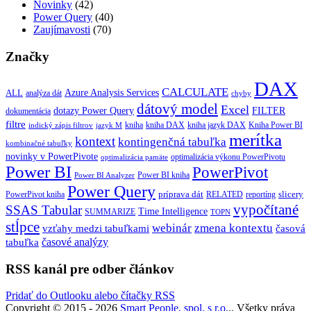
Novinky
(42)
Power Query
(40)
Zaujímavosti
(70)
Značky
DAX
CALCULATE
Azure Analysis Services
ALL
analýza dát
chyby
dátový model
Excel
dotazy Power Query
FILTER
dokumentácia
filtre
kniha
kniha jazyk DAX
kniha DAX
Kniha Power BI
indický zápis filtrov
jazyk M
merítka
kontext
kontingenčná tabuľka
kombinačné tabuľky
novinky v PowerPivote
optimalizácia výkonu PowerPivotu
optimalizácia pamäte
Power BI
PowerPivot
Power BI kniha
Power BI Analyzer
Power Query
príprava dát
slicery
reportíng
PowerPivot kniha
RELATED
vypočítané
SSAS Tabular
Time Intelligence
SUMMARIZE
TOPN
stĺpce
webinár
zmena kontextu
vzťahy medzi tabuľkami
časová
tabuľka
časové analýzy
RSS kanál pre odber článkov
Pridať do Outlooku alebo čítačky RSS
Copyright © 2015 - 2026
Smart People, spol. s r.o.
.. Všetky práva