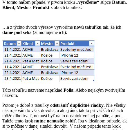
V tomto našom prípade, v prvom kroku
„vyrežeme“
stĺpce
Datum,
Klient, Mesto
a
Produkt
z oboch tabuliek:
…a z týchto dvoch výrezov vytvoríme
novú tabuľku
tak, že ich
dáme pod seba
(zunionujeme ich):
Túto tabuľku nazveme napríklad
Polia.
Alebo nejakým tvorivejším
názvom.
Potom je dobré z tabuľky
odstrániť duplicitné riadky
. Nie všetky
nástroje vám to však dovolia, a ak aj áno, tak to pri väčších dátach
môže dlho trvať, nemusí byť na to dostatok voľnej pamäte, a pod..
Takže tento krok
nutne nemusíte robiť
. Iba v ideálnom prípade, ak
si to môžete v danej situácii dovoliť. V našom prípade tento krok