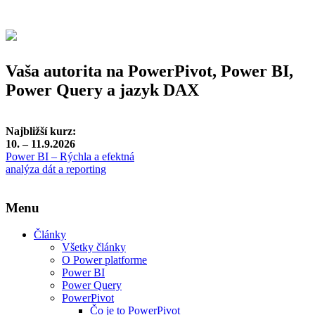
Vaša autorita na PowerPivot, Power BI,
Power Query a jazyk DAX
Najbližší kurz:
10. – 11.9.2026
Power BI – Rýchla a efektná
analýza dát a reporting
Menu
Články
Všetky články
O Power platforme
Power BI
Power Query
PowerPivot
Čo je to PowerPivot