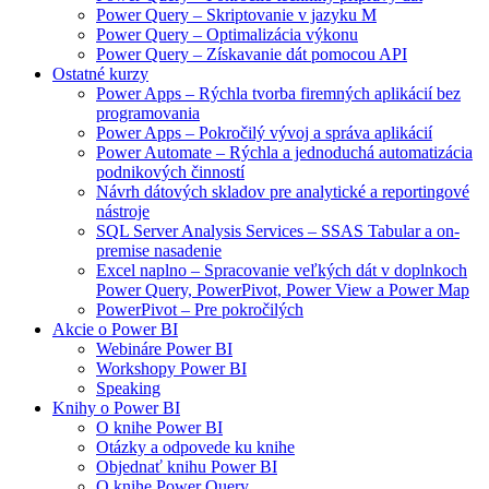
Power Query – Skriptovanie v jazyku M
Power Query – Optimalizácia výkonu
Power Query – Získavanie dát pomocou API
Ostatné kurzy
Power Apps – Rýchla tvorba firemných aplikácií bez
programovania
Power Apps – Pokročilý vývoj a správa aplikácií
Power Automate – Rýchla a jednoduchá automatizácia
podnikových činností
Návrh dátových skladov pre analytické a reportingové
nástroje
SQL Server Analysis Services – SSAS Tabular a on-
premise nasadenie
Excel naplno – Spracovanie veľkých dát v doplnkoch
Power Query, PowerPivot, Power View a Power Map
PowerPivot – Pre pokročilých
Akcie o Power BI
Webináre Power BI
Workshopy Power BI
Speaking
Knihy o Power BI
O knihe Power BI
Otázky a odpovede ku knihe
Objednať knihu Power BI
O knihe Power Query