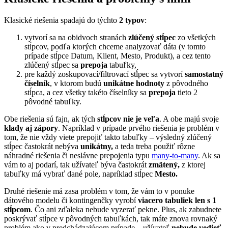
Klasické riešenia spadajú do týchto
2 typov
:
vytvorí sa na obidvoch stranách
zlúčený stĺpec
zo všetkých
stĺpcov, podľa ktorých chceme analyzovať dáta (v tomto
prípade stĺpce Datum, Klient, Mesto, Produkt), a cez tento
zlúčený stĺpec sa
prepoja
tabuľky,
pre každý zoskupovací/filtrovací stĺpec sa vytvorí
samostatný
číselník
, v ktorom budú
unikátne hodnoty
z pôvodného
stĺpca, a cez všetky takéto číselníky sa
prepoja
tieto 2
pôvodné tabuľky.
Obe riešenia sú fajn, ak tých
stĺpcov nie je veľa
. A obe majú svoje
klady aj zápory
. Napríklad v prípade prvého riešenia je problém v
tom, že nie vždy viete prepojiť takto tabuľky – výsledný zlúčený
stĺpec častokrát nebýva
unikátny,
a teda treba použiť rôzne
náhradné riešenia či neslávne prepojenia typu
many-to-many
. Ak sa
vám to aj podarí, tak užívateľ býva častokrát
zmätený,
z ktorej
tabuľky má vybrať dané pole, napríklad stĺpec
Mesto.
Druhé riešenie má zasa problém v tom, že vám to v ponuke
dátového modelu či kontingenčky vyrobí
viacero tabuliek len s 1
stĺpcom
. Čo ani zďaleka nebude vyzerať pekne. Plus, ak zabudnete
poskrývať stĺpce v pôvodných tabuľkách, tak máte znova rovnaký
problém ako v predchádzajúcom prípade – užívateľ
nebude vedieť
,