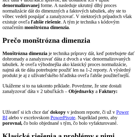
denormalizovanej
forme. A nasleduje ukrutný dlhý proces
normalizácie dát do dimenzných a faktových tabuliek, aby ste to
vôbec vedeli pospájať a zanalyzovať. V niektorých prípadoch však
existuje oveľa
ľahšie riešenie
. A tým je technika s kódovým
označením
monštrózna dimenzia
.
Prečo monštrózna dimenzia
Monštrózna dimenzia
je technika prípravy dát, keď potrebujete dať
dohromady a zanalyzovať dáta z dvoch a viac denormalizovaných
tabuliek. Je oveľa výhodnejšia ako klasický proces normalizácie,
najmä ak tie dáta potrebujete použiť len na 1-2 reporty. A výsledný
produkt je aj z užívateľského hľadiska oveľa ľahšie použiteľnejší.
Ukážeme si to na takomto príklade. Povedzme, že sme dostali
zanalyzovať dáta v 2 tabuľkách –
Objednavky
a
Faktury:
Užívateľ si ich chce dať
dokopy
v jednom reporte, či už v
Power
BI
alebo v excelovskom
PowerPivote
. Napríklad preto, aby
porovnal,
čo bolo objednané s tým, čo bolo vyfakturované.
Klasické riešenia a problémy s nimi