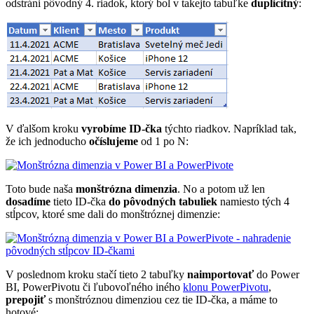
odstráni pôvodný 4. riadok, ktorý bol v takejto tabuľke
duplicitný
:
V ďalšom kroku
vyrobíme ID-čka
týchto riadkov. Napríklad tak,
že ich jednoducho
očíslujeme
od 1 po N:
Toto bude naša
monštrózna dimenzia
. No a potom už len
dosadíme
tieto ID-čka
do pôvodných tabuliek
namiesto tých 4
stĺpcov, ktoré sme dali do monštróznej dimenzie:
V poslednom kroku stačí tieto 2 tabuľky
naimportovať
do Power
BI, PowerPivotu či ľubovoľného iného
klonu PowerPivotu
,
prepojiť
s monštróznou dimenziou cez tie ID-čka, a máme to
hotové: