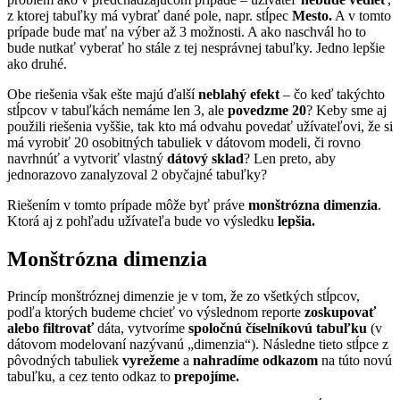
z ktorej tabuľky má vybrať dané pole, napr. stĺpec
Mesto.
A v tomto
prípade bude mať na výber až 3 možnosti. A ako naschvál ho to
bude nutkať vyberať ho stále z tej nesprávnej tabuľky. Jedno lepšie
ako druhé.
Obe riešenia však ešte majú ďalší
neblahý efekt
– čo keď takýchto
stĺpcov v tabuľkách nemáme len 3, ale
povedzme 20
? Keby sme aj
použili riešenia vyššie, tak kto má odvahu povedať užívateľovi, že si
má vyrobiť 20 osobitných tabuliek v dátovom modeli, či rovno
navrhnúť a vytvoriť vlastný
dátový sklad
? Len preto, aby
jednorazovo zanalyzoval 2 obyčajné tabuľky?
Riešením v tomto prípade môže byť práve
monštrózna dimenzia
.
Ktorá aj z pohľadu užívateľa bude vo výsledku
lepšia.
Monštrózna dimenzia
Princíp monštróznej dimenzie je v tom, že zo všetkých stĺpcov,
podľa ktorých budeme chcieť vo výslednom reporte
zoskupovať
alebo filtrovať
dáta, vytvoríme
spoločnú číselníkovú tabuľku
(v
dátovom modelovaní nazývanú „dimenzia“). Následne tieto stĺpce z
pôvodných tabuliek
vyrežeme
a
nahradíme odkazom
na túto novú
tabuľku, a cez tento odkaz to
prepojíme.