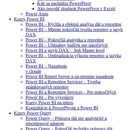
Kde sa nachádza PowerPivot
Ako povoliť doplnok PowerPivot v Exceli
Power Apps
Kurzy Power BI
Power BI – Rýchla a efektná analýza dát a reporting
Power BI – Mierne pokročilá tvorba reportov a jazyk
DAX
Power BI – Pokročilá analytika a reporting
Power BI – Ultimátny balíček pre náročných
Power BI a jazyk DAX – Jedi Master level
Power BI – Optimalizácia výkonu reportov a jazyka
DAX
Power BI – Nasadenie
v cloude
Power BI Report Server a on-premise nasadenie
Power BI a Reporting Services – Tvorba
stránkovaných reportov
Power BI a Reporting Services – Pre pokročilých
Power BI – Pre vývojárov
Kurzy Power BI na mieru
Konzultácie k PowerPivotu a Power BI
Kurzy Power Query
Power Query – Príprava dát pre analytické a
reportingové nástroje
Power Query – Pokročilé techniky prípravy dát