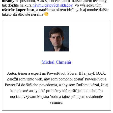
ideálnym
spôsobom. A ak sa chcete naučiť ďalšie takéto techniky,
tak dôjdite na kurz
návrhu dátových skladov
. Vo výsledku tým
ušetríte kopec času
, a naučíte sa okrem ideálnych aj mnohé ďalšie
takéto skratkovité riešenia
Michal Chmelár
Autor, tréner a expert na PowerPivot, Power BI a jazyk DAX.
Založil som tento web, aby som pomohol dostať PowerPivot a
Power BI do širšieho povedomia, a aby som ľuďom ukázal, že aj
komplexné analytické problémy idú riešiť jednoducho. Po
nociach vzývam Majstra Yodu a tajne plánujem ovládnutie
vesmíru.