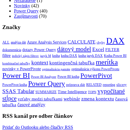
Nezaradené
(1)
Novinky
(42)
Power Query
(40)
Zaujímavosti
(70)
Značky
DAX
CALCULATE
Azure Analysis Services
ALL
analýza dát
chyby
dátový model
Excel
dotazy Power Query
FILTER
dokumentácia
filtre
kniha
kniha jazyk DAX
kniha DAX
Kniha Power BI
indický zápis filtrov
jazyk M
merítka
kontext
kontingenčná tabuľka
kombinačné tabuľky
novinky v PowerPivote
optimalizácia výkonu PowerPivotu
optimalizácia pamäte
Power BI
PowerPivot
Power BI kniha
Power BI Analyzer
Power Query
príprava dát
slicery
reportíng
PowerPivot kniha
RELATED
vypočítané
SSAS Tabular
Time Intelligence
SUMMARIZE
TOPN
stĺpce
webinár
zmena kontextu
vzťahy medzi tabuľkami
časová
tabuľka
časové analýzy
RSS kanál pre odber článkov
Pridať do Outlooku alebo čítačky RSS