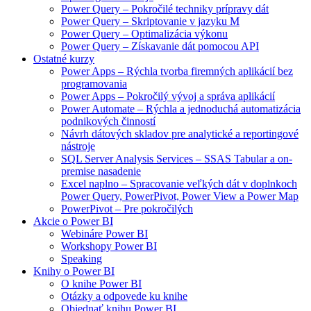
Power Query – Pokročilé techniky prípravy dát
Power Query – Skriptovanie v jazyku M
Power Query – Optimalizácia výkonu
Power Query – Získavanie dát pomocou API
Ostatné kurzy
Power Apps – Rýchla tvorba firemných aplikácií bez
programovania
Power Apps – Pokročilý vývoj a správa aplikácií
Power Automate – Rýchla a jednoduchá automatizácia
podnikových činností
Návrh dátových skladov pre analytické a reportingové
nástroje
SQL Server Analysis Services – SSAS Tabular a on-
premise nasadenie
Excel naplno – Spracovanie veľkých dát v doplnkoch
Power Query, PowerPivot, Power View a Power Map
PowerPivot – Pre pokročilých
Akcie o Power BI
Webináre Power BI
Workshopy Power BI
Speaking
Knihy o Power BI
O knihe Power BI
Otázky a odpovede ku knihe
Objednať knihu Power BI