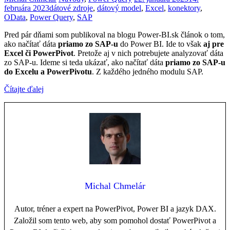
februára 2023
dátové zdroje
,
dátový model
,
Excel
,
konektory
,
OData
,
Power Query
,
SAP
Pred pár dňami som publikoval na blogu Power-BI.sk článok o tom,
ako načítať dáta
priamo zo SAP-u
do Power BI. Ide to však
aj pre
Excel či PowerPivot
. Pretože aj v nich potrebujete analyzovať dáta
zo SAP-u. Ideme si teda ukázať, ako načítať dáta
priamo zo SAP-u
do Excelu a PowerPivotu
. Z každého jedného modulu SAP.
Čítajte ďalej
Michal Chmelár
Autor, tréner a expert na PowerPivot, Power BI a jazyk DAX.
Založil som tento web, aby som pomohol dostať PowerPivot a