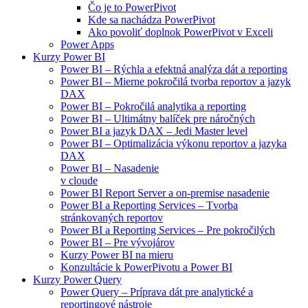
Čo je to PowerPivot
Kde sa nachádza PowerPivot
Ako povoliť doplnok PowerPivot v Exceli
Power Apps
Kurzy Power BI
Power BI – Rýchla a efektná analýza dát a reporting
Power BI – Mierne pokročilá tvorba reportov a jazyk
DAX
Power BI – Pokročilá analytika a reporting
Power BI – Ultimátny balíček pre náročných
Power BI a jazyk DAX – Jedi Master level
Power BI – Optimalizácia výkonu reportov a jazyka
DAX
Power BI – Nasadenie
v cloude
Power BI Report Server a on-premise nasadenie
Power BI a Reporting Services – Tvorba
stránkovaných reportov
Power BI a Reporting Services – Pre pokročilých
Power BI – Pre vývojárov
Kurzy Power BI na mieru
Konzultácie k PowerPivotu a Power BI
Kurzy Power Query
Power Query – Príprava dát pre analytické a
reportingové nástroje