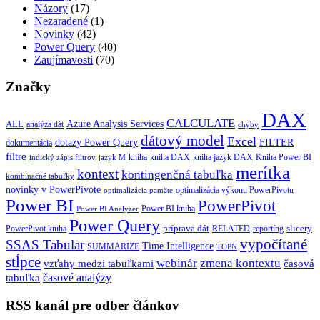
Názory
(17)
Nezaradené
(1)
Novinky
(42)
Power Query
(40)
Zaujímavosti
(70)
Značky
DAX
CALCULATE
Azure Analysis Services
ALL
analýza dát
chyby
dátový model
Excel
dotazy Power Query
FILTER
dokumentácia
filtre
kniha
kniha jazyk DAX
kniha DAX
Kniha Power BI
indický zápis filtrov
jazyk M
merítka
kontext
kontingenčná tabuľka
kombinačné tabuľky
novinky v PowerPivote
optimalizácia výkonu PowerPivotu
optimalizácia pamäte
Power BI
PowerPivot
Power BI kniha
Power BI Analyzer
Power Query
príprava dát
slicery
reportíng
PowerPivot kniha
RELATED
vypočítané
SSAS Tabular
Time Intelligence
SUMMARIZE
TOPN
stĺpce
webinár
zmena kontextu
vzťahy medzi tabuľkami
časová
tabuľka
časové analýzy
RSS kanál pre odber článkov