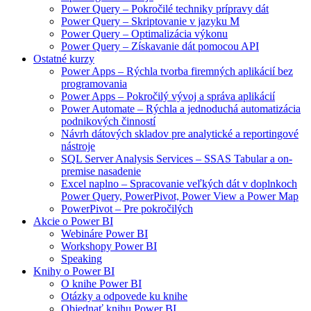
Power Query – Pokročilé techniky prípravy dát
Power Query – Skriptovanie v jazyku M
Power Query – Optimalizácia výkonu
Power Query – Získavanie dát pomocou API
Ostatné kurzy
Power Apps – Rýchla tvorba firemných aplikácií bez
programovania
Power Apps – Pokročilý vývoj a správa aplikácií
Power Automate – Rýchla a jednoduchá automatizácia
podnikových činností
Návrh dátových skladov pre analytické a reportingové
nástroje
SQL Server Analysis Services – SSAS Tabular a on-
premise nasadenie
Excel naplno – Spracovanie veľkých dát v doplnkoch
Power Query, PowerPivot, Power View a Power Map
PowerPivot – Pre pokročilých
Akcie o Power BI
Webináre Power BI
Workshopy Power BI
Speaking
Knihy o Power BI
O knihe Power BI
Otázky a odpovede ku knihe
Objednať knihu Power BI