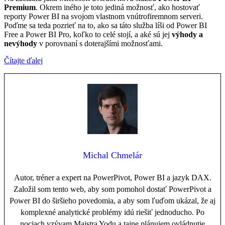
Premium
. Okrem iného je toto jediná možnosť, ako hostovať
reporty Power BI na svojom vlastnom vnútrofiremnom serveri.
Poďme sa teda pozrieť na to, ako sa táto služba líši od Power BI
Free a Power BI Pro, koľko to celé stojí, a aké sú jej
výhody a
nevýhody
v porovnaní s doterajšími možnosťami.
Čítajte ďalej
Michal Chmelár
Autor, tréner a expert na PowerPivot, Power BI a jazyk DAX.
Založil som tento web, aby som pomohol dostať PowerPivot a
Power BI do širšieho povedomia, a aby som ľuďom ukázal, že aj
komplexné analytické problémy idú riešiť jednoducho. Po
nociach vzývam Majstra Yodu a tajne plánujem ovládnutie