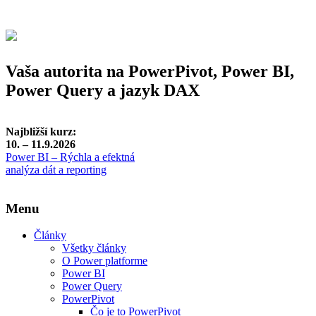
Vaša autorita na PowerPivot, Power BI,
Power Query a jazyk DAX
Najbližší kurz:
10. – 11.9.2026
Power BI – Rýchla a efektná
analýza dát a reporting
Menu
Články
Všetky články
O Power platforme
Power BI
Power Query
PowerPivot
Čo je to PowerPivot