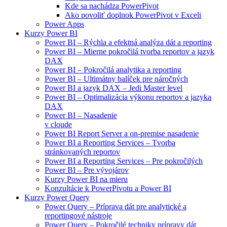
Kde sa nachádza PowerPivot
Ako povoliť doplnok PowerPivot v Exceli
Power Apps
Kurzy Power BI
Power BI – Rýchla a efektná analýza dát a reporting
Power BI – Mierne pokročilá tvorba reportov a jazyk
DAX
Power BI – Pokročilá analytika a reporting
Power BI – Ultimátny balíček pre náročných
Power BI a jazyk DAX – Jedi Master level
Power BI – Optimalizácia výkonu reportov a jazyka
DAX
Power BI – Nasadenie
v cloude
Power BI Report Server a on-premise nasadenie
Power BI a Reporting Services – Tvorba
stránkovaných reportov
Power BI a Reporting Services – Pre pokročilých
Power BI – Pre vývojárov
Kurzy Power BI na mieru
Konzultácie k PowerPivotu a Power BI
Kurzy Power Query
Power Query – Príprava dát pre analytické a
reportingové nástroje
Power Query – Pokročilé techniky prípravy dát