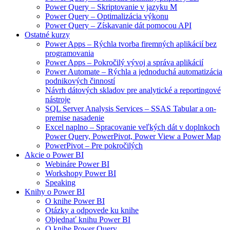
Power Query – Skriptovanie v jazyku M
Power Query – Optimalizácia výkonu
Power Query – Získavanie dát pomocou API
Ostatné kurzy
Power Apps – Rýchla tvorba firemných aplikácií bez
programovania
Power Apps – Pokročilý vývoj a správa aplikácií
Power Automate – Rýchla a jednoduchá automatizácia
podnikových činností
Návrh dátových skladov pre analytické a reportingové
nástroje
SQL Server Analysis Services – SSAS Tabular a on-
premise nasadenie
Excel naplno – Spracovanie veľkých dát v doplnkoch
Power Query, PowerPivot, Power View a Power Map
PowerPivot – Pre pokročilých
Akcie o Power BI
Webináre Power BI
Workshopy Power BI
Speaking
Knihy o Power BI
O knihe Power BI
Otázky a odpovede ku knihe
Objednať knihu Power BI
O knihe Power Query