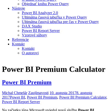
Objednať knihu Power Query
Nástroje
Power BI Analyzer 2.0
Ultimátna časová tabuľka v Power Query
Ultimátna časová tabuľka pre čas v Power Query
DAX Studio
Power BI Report Server
Vzorové súbory
Referencie
Kontakt
Kontakt
O autorovi
Power BI Premium Calculator
Power BI Premium
Michal Chmelár
Zaujímavosti
10. augusta 2017
8. augusta
2017
Power BI
,
Power BI Premium
,
Power BI Premium Calculator
,
Power BI Report Server
Na začiatku júna Microsoft uviedol novú službu
Power BI