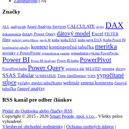
Zaujímavosti
(70)
Značky
DAX
CALCULATE
Azure Analysis Services
ALL
analýza dát
chyby
dátový model
Excel
dotazy Power Query
FILTER
dokumentácia
filtre
kniha
kniha jazyk DAX
kniha DAX
Kniha Power BI
indický zápis filtrov
jazyk M
merítka
kontext
kontingenčná tabuľka
kombinačné tabuľky
novinky v PowerPivote
optimalizácia výkonu PowerPivotu
optimalizácia pamäte
Power BI
PowerPivot
Power BI kniha
Power BI Analyzer
Power Query
príprava dát
slicery
reportíng
PowerPivot kniha
RELATED
vypočítané
SSAS Tabular
Time Intelligence
SUMMARIZE
TOPN
stĺpce
webinár
zmena kontextu
vzťahy medzi tabuľkami
časová
tabuľka
časové analýzy
RSS kanál pre odber článkov
Pridať do Outlooku alebo čítačky RSS
Copyright © 2015 - 2026
Smart People, spol. s r.o.
.. Všetky práva
vyhradené.
Všeobecné obchodné podmienky
|
Ochrana osobných údajov
|