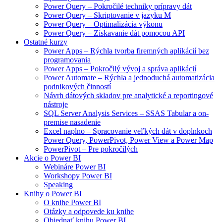
Power Query – Pokročilé techniky prípravy dát
Power Query – Skriptovanie v jazyku M
Power Query – Optimalizácia výkonu
Power Query – Získavanie dát pomocou API
Ostatné kurzy
Power Apps – Rýchla tvorba firemných aplikácií bez
programovania
Power Apps – Pokročilý vývoj a správa aplikácií
Power Automate – Rýchla a jednoduchá automatizácia
podnikových činností
Návrh dátových skladov pre analytické a reportingové
nástroje
SQL Server Analysis Services – SSAS Tabular a on-
premise nasadenie
Excel naplno – Spracovanie veľkých dát v doplnkoch
Power Query, PowerPivot, Power View a Power Map
PowerPivot – Pre pokročilých
Akcie o Power BI
Webináre Power BI
Workshopy Power BI
Speaking
Knihy o Power BI
O knihe Power BI
Otázky a odpovede ku knihe
Objednať knihu Power BI