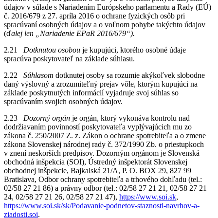
údajov v súlade s Nariadením Európskeho parlamentu a Rady (EÚ)
č. 2016/679 z 27. apríla 2016 o ochrane fyzických osôb pri
spracúvaní osobných údajov a o voľnom pohybe takýchto údajov
(ď
alej len „Nariadenie EPaR 2016/679“).
2.21
Dotknutou osobou
je kupujúci, ktorého osobné údaje
spracúva poskytovateľ na základe súhlasu.
2.22
Súhlasom
dotknutej osoby sa rozumie akýkoľvek slobodne
daný výslovný a zrozumiteľný prejav vôle, ktorým kupujúci na
základe poskytnutých informácií vyjadruje svoj súhlas so
spracúvaním svojich osobných údajov.
2.23
Dozorný orgán
je orgán, ktorý vykonáva kontrolu nad
dodržiavaním povinností poskytovateľa vyplývajúcich mu zo
zákona č. 250/2007 Z. z. Zákon o ochrane spotrebiteľa a o zmene
zákona Slovenskej národnej rady č. 372/1990 Zb. o priestupkoch
v znení neskorších predpisov. Dozorným orgánom je Slovenská
obchodná inšpekcia (SOI), Ústredný inšpektorát Slovenskej
obchodnej inšpekcie, Bajkalská 21/A, P. O. BOX 29, 827 99
Bratislava, Odbor ochrany spotrebiteľa a trhového dohľadu (tel.:
02/58 27 21 86) a právny odbor (tel.: 02/58 27 21 21, 02/58 27 21
24, 02/58 27 21 26, 02/58 27 21 47),
https://www.soi.sk
,
https://www.soi.sk/sk/Podavanie-podnetov-staznosti-navrhov-a-
ziadosti.soi
.