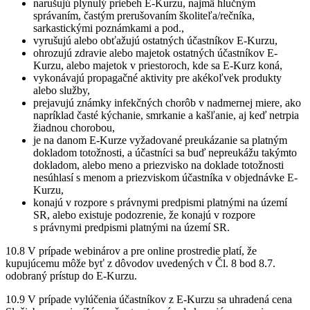
narušujú plynulý priebeh E-Kurzu, najmä hlučným
správaním, častým prerušovaním školiteľa/rečníka,
sarkastickými poznámkami a pod.,
vyrušujú alebo obťažujú ostatných účastníkov E-Kurzu,
ohrozujú zdravie alebo majetok ostatných účastníkov E-
Kurzu, alebo majetok v priestoroch, kde sa E-Kurz koná,
vykonávajú propagačné aktivity pre akékoľvek produkty
alebo služby,
prejavujú známky infekčných chorôb v nadmernej miere, ako
napríklad časté kýchanie, smrkanie a kašľanie, aj keď netrpia
žiadnou chorobou,
je na danom E-Kurze vyžadované preukázanie sa platným
dokladom totožnosti, a účastníci sa buď nepreukážu takýmto
dokladom, alebo meno a priezvisko na doklade totožnosti
nesúhlasí s menom a priezviskom účastníka v objednávke E-
Kurzu,
konajú v rozpore s právnymi predpismi platnými na území
SR, alebo existuje podozrenie, že konajú v rozpore
s právnymi predpismi platnými na území SR.
10.8 V prípade webinárov a pre online prostredie platí, že
kupujúcemu môže byť z dôvodov uvedených v Čl. 8 bod 8.7.
odobraný prístup do E-Kurzu.
10.9 V prípade vylúčenia účastníkov z E-Kurzu sa uhradená cena