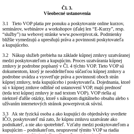
Čl. 3.
Všeobecné ustanovenia
3.1 Tieto VOP platia pre ponuku a poskytovanie online kurzov,
seminárov, webinárov a workshopov (ďalej len “E-Kurzy”, resp.
“služby”) na webovej stránke www.powerpivot.sk. Podmienky
bližšie vymedzujú a upresňujú práva a povinnosti poskytovateľa
a kupujúceho.
3.2 Nákup služieb prebieha na základe kúpnej zmluvy uzatváranej
medzi poskytovateľom a kupujúcim. Proces uzatvárania kúpnej
zmluvy je podrobne popísaný v Čl. 4 týchto VOP. Tieto VOP sú
dokumentom, ktorý je neoddeliteľnou súčasťou kúpnej zmluvy a
podrobne uvádza a vysvetľuje práva a povinnosti oboch strán
kúpnej zmluvy, teda kupujúceho i poskytovateľa. Dojednania, ktoré
sú v kúpnej zmluve odlišné od ustanovení VOP, majú prednosť
(teda text kúpnej zmluvy je nad textom VOP). VOP riešia aj
niektoré ďalšie otázky, ktoré s nákupom digitálneho obsahu alebo s
užívaním internetových stránok powerpivot.sk súvisí.
3.3 Ak ste fyzická osoba a ako kupujúci do objednávky uvediete
IČO, poskytovateľ má zato, že kúpnu zmluvu uzatvárate ako
podnikateľ, a nie ako spotrebiteľ. Vzťahy medzi poskytovateľom a
kupujúcim – podnikateľom, neupravené týmito VOP sa riadia