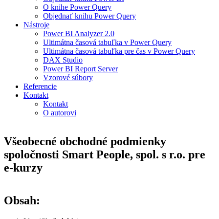
O knihe Power Query
Objednať knihu Power Query
Nástroje
Power BI Analyzer 2.0
Ultimátna časová tabuľka v Power Query
Ultimátna časová tabuľka pre čas v Power Query
DAX Studio
Power BI Report Server
Vzorové súbory
Referencie
Kontakt
Kontakt
O autorovi
Všeobecné obchodné podmienky
spoločnosti Smart People, spol. s r.o. pre
e-kurzy
Obsah: