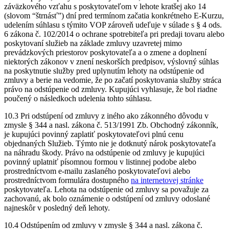
záväzkového vzťahu s poskytovateľom v lehote kratšej ako 14
(slovom “štrnásť”) dní pred termínom začatia konkrétneho E-Kurzu,
udelením súhlasu s týmito VOP zároveň udeľuje v súlade s § 4 ods.
6 zákona č. 102/2014 o ochrane spotrebiteľa pri predaji tovaru alebo
poskytovaní služieb na základe zmluvy uzavretej mimo
prevádzkových priestorov poskytovateľa a o zmene a doplnení
niektorých zákonov v znení neskorších predpisov, výslovný súhlas
na poskytnutie služby pred uplynutím lehoty na odstúpenie od
zmluvy a berie na vedomie, že po začatí poskytovania služby stráca
právo na odstúpenie od zmluvy. Kupujúci vyhlasuje, že bol riadne
poučený o následkoch udelenia tohto súhlasu.
10.3 Pri odstúpení od zmluvy z iného ako zákonného dôvodu v
zmysle § 344 a nasl. zákona č. 513/1991 Zb. Obchodný zákonník,
je kupujúci povinný zaplatiť poskytovateľovi plnú cenu
objednaných Služieb. Týmto nie je dotknutý nárok poskytovateľa
na náhradu škody. Právo na odstúpenie od zmluvy je kupujúci
povinný uplatniť písomnou formou v listinnej podobe alebo
prostredníctvom e-mailu zaslaného poskytovateľovi alebo
prostredníctvom formulára dostupného
na internetovej stránke
poskytovateľa. Lehota na odstúpenie od zmluvy sa považuje za
zachovanú, ak bolo oznámenie o odstúpení od zmluvy odoslané
najneskôr v posledný deň lehoty.
10.4 Odstúpením od zmluvy v zmysle § 344 a nasl. zákona č.