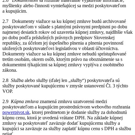
2.6
Dokumentom
sa rozumie materiálne vyjadrenie informácie,
myšlienky alebo činnosti vymieňajúcej sa medzi poskytovateľom
a kupujúcim.
2.7 Dokumenty viažuce sa ku kúpnej zmluve budú archivované
poskytovateľom v súlade s platnými právnymi predpismi po dobu
najmenej desiatich rokov od uzavretia kúpnej zmluvy, najdlhšie však
po dobu podľa príslušných právnych predpisov Slovenskej
republiky, za účelom jej úspešného plnenia a plnenia povinností
uložených poskytovateľovi legislatívou v oblasti účtovníctva.
Dokumenty viažuce sa ku kúpnej zmluve nebudú sprístupňované
tretím osobám, okrem osôb, ktorým právo na oboznámenie sa s
dokumentmi týkajúcimi sa kúpnej zmluvy vyplýva z osobitného
zákona.
2.8
Služba
alebo
služby
(ďalej len „
služby
“) poskytovateľa sú
služby poskytované kupujúcemu v zmysle ustanovení Čl. 3 týchto
VOP.
2.9
Kúpna zmluva
znamená zmluvu uzatvorenú medzi
poskytovateľom a kupujúcim prostredníctvom webového rozhrania
powerpivot.sk
, ktorej predmetom je dodanie služby za dohodnutú
kúpnu cenu, ktorá je uvedená vrátane DPH. Na základe kúpnej
zmluvy sa poskytovateľ zaväzuje dodať kupujúcemu služby a
kupujúci sa zaväzuje za služby zaplatiť kúpnu cenu s DPH a službu
prijať.