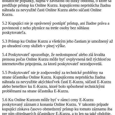
dodatočné poplatky, najmä v závislosti od dĺžky obdobia, o ktoré sa
predlžuje prístup ku Online Kurzu. kupujúcemu neprislúcha žiadna
náhrada za nevyužité časti Online Kurzu alebo súčasti Online
Kurzu.
5.2 Kupujúci nie je oprávnený postúpiť prístup, ani žiadne práva a
povinnosti z neho plynúce na tretie osoby bez súhlasu
poskytovateľa.
5.3 Prístup ku Online Kurzu a všetkým jeho častiam je umožnený až
po uhradení ceny služieb v plnej výške.
5.4 Poskytovateľ upozorňuje, že nedostupnosť alebo zlá kvalita
prenosu počas Online Kurzu môže byť ovplyvnená tiež rýchlosťou
internetového pripojenia, za ktorú poskytovateľ nezodpovedá.
5.5 Poskytovateľ nie je zodpovedný za technické problémy na
strane účastníka Online Kurzu. Kupujúcemu neprislúcha žiadna
náhrada za nevyužitie akýchkoľvek častí E-Kurzu, súčastí E-Kurzu
alebo benefitov ku E-Kurzu, ktoré bolo spôsobené technickými
problémami na strane účastníka E-Kurzu.
5.6 Ku Online Kurzom môže byť v rámci ceny E-Kurzu
poskytovaný záznam z konania Online Kurzu. V takomto prípade
kupujúci získava časovo obmedzený prístup ku tomuto záznamu iba
pre ním objednaných účastníkov E-Kurzu, a to len na také obdobie,