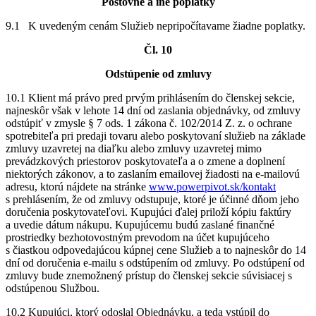
Poštovné a iné poplatky
9.1 K uvedeným cenám Služieb nepripočítavame žiadne poplatky.
Čl. 10
Odstúpenie od zmluvy
10.1 Klient má právo pred prvým prihlásením do členskej sekcie,
najneskôr však v lehote 14 dní od zaslania objednávky, od zmluvy
odstúpiť v zmysle § 7 ods. 1 zákona č. 102/2014 Z. z. o ochrane
spotrebiteľa pri predaji tovaru alebo poskytovaní služieb na základe
zmluvy uzavretej na diaľku alebo zmluvy uzavretej mimo
prevádzkových priestorov poskytovateľa a o zmene a doplnení
niektorých zákonov, a to zaslaním emailovej žiadosti na e-mailovú
adresu, ktorú nájdete na stránke
www.powerpivot.sk/kontakt
s prehlásením, že od zmluvy odstupuje, ktoré je účinné dňom jeho
doručenia poskytovateľovi. Kupujúci ďalej priloží kópiu faktúry
a uvedie dátum nákupu. Kupujúcemu budú zaslané finančné
prostriedky bezhotovostným prevodom na účet kupujúceho
s čiastkou odpovedajúcou kúpnej cene Služieb a to najneskôr do 14
dní od doručenia e-mailu s odstúpením od zmluvy. Po odstúpení od
zmluvy bude znemožnený prístup do členskej sekcie súvisiacej s
odstúpenou Službou.
10.2 Kupujúci, ktorý odoslal Objednávku, a teda vstúpil do