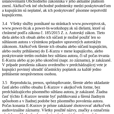
ustanoveniami Obchodného zákonníka v jeho aktuálne platnom
znení. Akékoľvek iné obchodné podmienky medzi poskytovateľom
a kupujúcim sú neplatné, ak ich poskytovateľ písomne nepotvrdil
kupujúcemu.
3.4 Všetky služby ponúkané na stránkach www.powerpivot.sk,
www.power-bi.sk a power-bi-workshopy.sk sú dielami, ktoré sú
chránené podľa zákona č. 185/2015 Z. z. Autorský zákon. Tieto
diela alebo ich obsah alebo ich súčasti je možné použiť len so
súhlasom autora s výnimkou prípadov upravených autorským
zákonom. Akékoľvek šírenie ich obsahu alebo súčastí kupujúcim,
alebo osoby prihlásenej do E-Kurzu v mene kupujúceho, alebo
poskytovanie tretím osobám bez súhlasu autora, či už počas trvania
E-Kurzu alebo aj po jeho ukončení (napr. zo záznamu), je zakázané.
V prípade porušenia zákazu uvedeného v predchádzajúcej vete je
kupujúci povinný uhradiť účastnícky poplatok za každé jedno
prihlásenie neoprávnenou osobou.
3.5 Reprodukcia, prenos, sprístupňovanie, šírenie alebo ukladanie
častí alebo celého obsahu E-Kurzov v akejkoľvek forme, bez
predchádzajúceho písomného súhlasu autora, je zakázané. Žiadna
časť týchto E-Kurzov nesmie byť publikovaná a šírená žiadnym
spôsobom a v žiadnej podobe bez písomného povolenia autora.
Počas konania E-Kurzov je prísne zakázané zhotovovať akékoľvek
audiovizuálne záznamy. Všetky použité názvy, značky a označenia