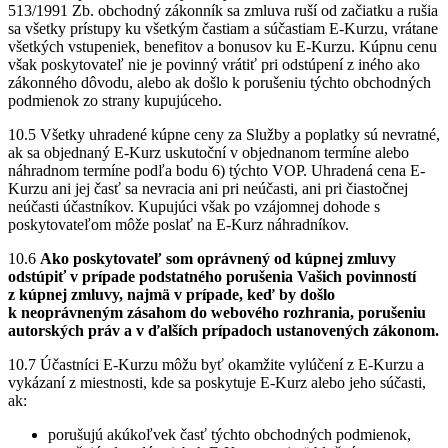
513/1991 Zb. obchodný zákonník sa zmluva ruší od začiatku a rušia
sa všetky prístupy ku všetkým častiam a súčastiam E-Kurzu, vrátane
všetkých vstupeniek, benefitov a bonusov ku E-Kurzu. Kúpnu cenu
však poskytovateľ nie je povinný vrátiť pri odstúpení z iného ako
zákonného dôvodu, alebo ak došlo k porušeniu týchto obchodných
podmienok zo strany kupujúceho.
10.5 Všetky uhradené kúpne ceny za Služby a poplatky sú nevratné,
ak sa objednaný E-Kurz uskutoční v objednanom termíne alebo
náhradnom termíne podľa bodu 6) týchto VOP. Uhradená cena E-
Kurzu ani jej časť sa nevracia ani pri neúčasti, ani pri čiastočnej
neúčasti účastníkov. Kupujúci však po vzájomnej dohode s
poskytovateľom môže poslať na E-Kurz náhradníkov.
10.6
Ako poskytovateľ som oprávnený od kúpnej zmluvy
odstúpiť v prípade podstatného porušenia Vašich povinností
z kúpnej zmluvy, najmä v prípade, keď by došlo
k neoprávneným zásahom do webového rozhrania, porušeniu
autorských práv a v ďalších prípadoch ustanovených zákonom
.
10.7 Účastníci E-Kurzu môžu byť okamžite vylúčení z E-Kurzu a
vykázaní z miestnosti, kde sa poskytuje E-Kurz alebo jeho súčasti,
ak:
porušujú akúkoľvek časť týchto obchodných podmienok,