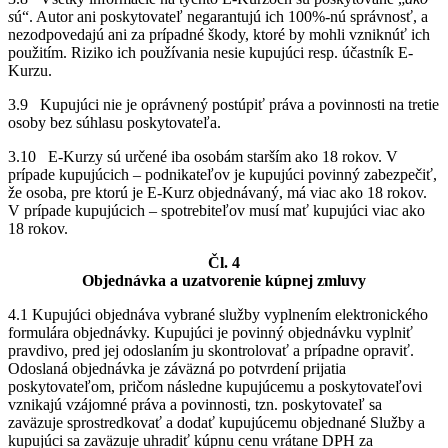
s
ú“. Autor ani poskytovateľ negarantujú ich 100%-nú správnosť, a
nezodpovedajú ani za prípadné škody, ktoré by mohli vzniknúť ich
použitím. Riziko ich používania nesie kupujúci resp. účastník E-
Kurzu.
3.9 Kupujúci nie je oprávnený postúpiť práva a povinnosti na tretie
osoby bez súhlasu poskytovateľa.
3.10 E-Kurzy sú určené iba osobám starším ako 18 rokov. V
prípade kupujúcich – podnikateľov je kupujúci povinný zabezpečiť,
že osoba, pre ktorú je E-Kurz objednávaný, má viac ako 18 rokov.
V prípade kupujúcich – spotrebiteľov musí mať kupujúci viac ako
18 rokov.
Čl. 4
Objednávka a uzatvorenie kúpnej zmluvy
4.1 Kupujúci objednáva vybrané služby vyplnením elektronického
formulára objednávky. Kupujúci je povinný objednávku vyplniť
pravdivo, pred jej odoslaním ju skontrolovať a prípadne opraviť.
Odoslaná objednávka je záväzná po potvrdení prijatia
poskytovateľom, pričom následne kupujúcemu a poskytovateľovi
vznikajú vzájomné práva a povinnosti, tzn. poskytovateľ sa
zaväzuje sprostredkovať a dodať kupujúcemu objednané Služby a
kupujúci sa zaväzuje uhradiť kúpnu cenu vrátane DPH za