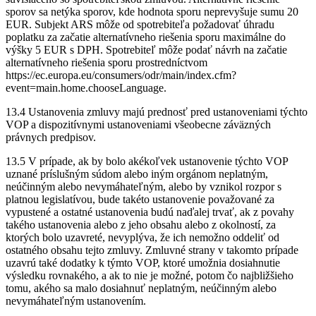
sporov sa netýka sporov, kde hodnota sporu neprevyšuje sumu 20
EUR. Subjekt ARS môže od spotrebiteľa požadovať úhradu
poplatku za začatie alternatívneho riešenia sporu maximálne do
výšky 5 EUR s DPH. Spotrebiteľ môže podať návrh na začatie
alternatívneho riešenia sporu prostredníctvom
https://ec.europa.eu/consumers/odr/main/index.cfm?
event=main.home.chooseLanguage.
13.4 Ustanovenia zmluvy majú prednosť pred ustanoveniami týchto
VOP a dispozitívnymi ustanoveniami všeobecne záväzných
právnych predpisov.
13.5 V prípade, ak by bolo akékoľvek ustanovenie týchto VOP
uznané príslušným súdom alebo iným orgánom neplatným,
neúčinným alebo nevymáhateľným, alebo by vznikol rozpor s
platnou legislatívou, bude takéto ustanovenie považované za
vypustené a ostatné ustanovenia budú naďalej trvať, ak z povahy
takého ustanovenia alebo z jeho obsahu alebo z okolností, za
ktorých bolo uzavreté, nevyplýva, že ich nemožno oddeliť od
ostatného obsahu tejto zmluvy. Zmluvné strany v takomto prípade
uzavrú také dodatky k týmto VOP, ktoré umožnia dosiahnutie
výsledku rovnakého, a ak to nie je možné, potom čo najbližšieho
tomu, akého sa malo dosiahnuť neplatným, neúčinným alebo
nevymáhateľným ustanovením.