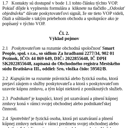
1.7 Kontakty sú dostupné v bode 1.1 tohto článku týchto VOP.
Pokiaľ dôjde k vyplneniu formulára a kliknete na tlačidlo ,,
Odoslať
objednávku
“ dávate poskytovateľovi signál, že ste tieto VOP videli,
čítali a súhlasíte s takým priebehom obchodu a spolupráce ako je
popísaný v týchto VOP.
Čl. 2.
Výklad pojmov
2.1
Poskytovateľom
sa rozumie obchodná spoločnosť
Smart
People, spol. s r.o., so sídlom Za hradbami 2277/34, 902 01
Pezinok, IČO: 44 869 649, DIČ: 2022855648, IČ DPH
SK2022855648, zapísaná do Obchodného registra Mestského
súdu Bratislava III., oddiel: Sro, vložka číslo: 59502/B
.
2.2
Kupujúcim
sa rozumie právnická alebo fyzická osoba, ktorá
prejaví záujem o služby poskytovateľa a ktorá s poskytovateľom
uzavrie kúpnu zmluvu, a tým kúpi niektorú z ponúknutých služieb.
2.3
Podnikateľ
je kupujúci, ktorý pri uzatváraní a plnení kúpnej
zmluvy koná v rámci svojej obchodnej alebo podnikateľskej
činnosti.
2.4
Spotrebiteľ
je fyzická osoba, ktorá pri uzatváraní a plnení
kúpnej zmluvy nekoná v rámci predmetu svojej obchodnej alebo