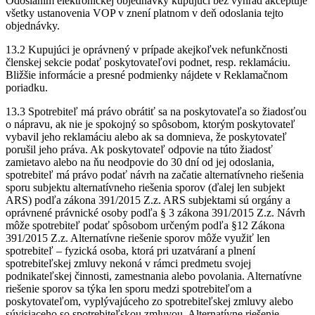
Odoslaním elektronickej objednávky kupujúci bez výhrad akceptuje
všetky ustanovenia VOP v znení platnom v deň odoslania tejto
objednávky.
13.2 Kupujúci je oprávnený v prípade akejkoľvek nefunkčnosti
členskej sekcie podať poskytovateľovi podnet, resp. reklamáciu.
Bližšie informácie a presné podmienky nájdete v Reklamačnom
poriadku.
13.3 Spotrebiteľ má právo obrátiť sa na poskytovateľa so žiadosťou
o nápravu, ak nie je spokojný so spôsobom, ktorým poskytovateľ
vybavil jeho reklamáciu alebo ak sa domnieva, že poskytovateľ
porušil jeho práva. Ak poskytovateľ odpovie na túto žiadosť
zamietavo alebo na ňu neodpovie do 30 dní od jej odoslania,
spotrebiteľ má právo podať návrh na začatie alternatívneho riešenia
sporu subjektu alternatívneho riešenia sporov (ďalej len subjekt
ARS) podľa zákona 391/2015 Z.z. ARS subjektami sú orgány a
oprávnené právnické osoby podľa § 3 zákona 391/2015 Z.z. Návrh
môže spotrebiteľ podať spôsobom určeným podľa §12 Zákona
391/2015 Z.z. Alternatívne riešenie sporov môže využiť len
spotrebiteľ – fyzická osoba, ktorá pri uzatváraní a plnení
spotrebiteľskej zmluvy nekoná v rámci predmetu svojej
podnikateľskej činnosti, zamestnania alebo povolania. Alternatívne
riešenie sporov sa týka len sporu medzi spotrebiteľom a
poskytovateľom, vyplývajúceho zo spotrebiteľskej zmluvy alebo
súvisiaceho so spotrebiteľskou zmluvou. Alternatívne riešenie