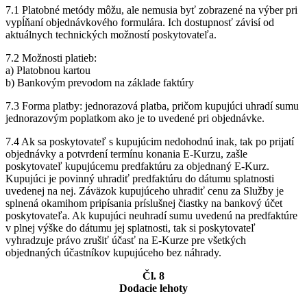
7.1 Platobné metódy môžu, ale nemusia byť zobrazené na výber pri
vypĺňaní objednávkového formulára. Ich dostupnosť závisí od
aktuálnych technických možností poskytovateľa.
7.2 Možnosti platieb:
a) Platobnou kartou
b) Bankovým prevodom na základe faktúry
7.3 Forma platby: jednorazová platba, pričom kupujúci uhradí sumu
jednorazovým poplatkom ako je to uvedené pri objednávke.
7.4 Ak sa poskytovateľ s kupujúcim nedohodnú inak, tak po prijatí
objednávky a potvrdení termínu konania E-Kurzu, zašle
poskytovateľ kupujúcemu predfaktúru za objednaný E-Kurz.
Kupujúci je povinný uhradiť predfaktúru do dátumu splatnosti
uvedenej na nej. Záväzok kupujúceho uhradiť cenu za Služby je
splnená okamihom pripísania príslušnej čiastky na bankový účet
poskytovateľa. Ak kupujúci neuhradí sumu uvedenú na predfaktúre
v plnej výške do dátumu jej splatnosti, tak si poskytovateľ
vyhradzuje právo zrušiť účasť na E-Kurze pre všetkých
objednaných účastníkov kupujúceho bez náhrady.
Čl. 8
Dodacie lehoty