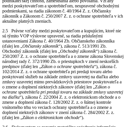
podnikateľskej činnosti, zamestnania alebo povolania. Vzťahy
medzi poskytovateľom a spotrebiteľom, neupravené obchodnými
podmienkami, sa riadia zákonom č. 40/1964 Z. z. Občiansky
zákonník a Zákonom č. 250/2007 Z. z. o ochrane spotrebiteľa v ich
aktuálne platných zneniach.
2.5 Právne vzťahy medzi poskytovateľom a kupujúcim, ktoré nie
sú týmito VOP výslovne upravené, sa riadia príslušnými
ustanoveniami Zákona č. 40/1964 Zb. Občianskeho zákonníka
(ďalej len „
Občiansky zákonník
“), zákona č. 513/1991 Zb.
Obchodný zákonník (ďalej len „
Obchodný zákonník
“) zákona č.
250/2007 Z. z. o ochrane spotrebiteľa a o zmene zákona Slovenskej
národnej rady č. 372/1990 Zb. o priestupkoch v znení neskorších
predpisov (ďalej len „
Zákon o ochrane spotrebiteľa
“), zákona č.
102/2014 Z. z. o ochrane spotrebiteľa pri predaji tovaru alebo
poskytovaní služieb na základe zmluvy uzavretej na diaľku alebo
zmluvy uzavretej mimo prevádzkových priestorov poskytovateľa a
o zmene a doplnení niektorých zákonov (ďalej len „Z
ákon o
ochrane spotrebiteľa pri predaji tovaru na základe zmluvy uzavretej
na diaľku
“), zákona č. 22/2004 Z. z. o elektronickom obchode a o
zmene a doplnení zákona č. 128/2002 Z. z. o štátnej kontrole
vnútorného trhu vo veciach ochrany spotrebiteľa a o zmene a
doplnení niektorých zákonov v znení zákona č. 284/2002 Z. z.
(ďalej len „
Zákon o elektronickom obchode
“).