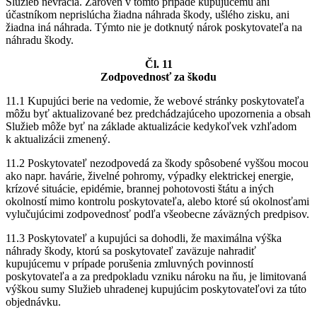
Služieb nevracia. Zároveň v tomto prípade kupujúcemu ani
účastníkom neprislúcha žiadna náhrada škody, ušlého zisku, ani
žiadna iná náhrada. Týmto nie je dotknutý nárok poskytovateľa na
náhradu škody.
Čl. 11
Zodpovednosť za škodu
11.1 Kupujúci berie na vedomie, že webové stránky poskytovateľa
môžu byť aktualizované bez predchádzajúceho upozornenia a obsah
Služieb môže byť na základe aktualizácie kedykoľvek vzhľadom
k aktualizácii zmenený.
11.2 Poskytovateľ nezodpovedá za škody spôsobené vyššou mocou
ako napr. havárie, živelné pohromy, výpadky elektrickej energie,
krízové situácie, epidémie, brannej pohotovosti štátu a iných
okolností mimo kontrolu poskytovateľa, alebo ktoré sú okolnosťami
vylučujúcimi zodpovednosť podľa všeobecne záväzných predpisov.
11.3 Poskytovateľ a kupujúci sa dohodli, že maximálna výška
náhrady škody, ktorú sa poskytovateľ zaväzuje nahradiť
kupujúcemu v prípade porušenia zmluvných povinností
poskytovateľa a za predpokladu vzniku nároku na ňu, je limitovaná
výškou sumy Služieb uhradenej kupujúcim poskytovateľovi za túto
objednávku.