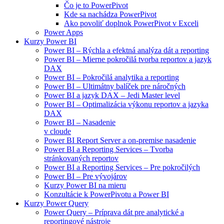
Čo je to PowerPivot
Kde sa nachádza PowerPivot
Ako povoliť doplnok PowerPivot v Exceli
Power Apps
Kurzy Power BI
Power BI – Rýchla a efektná analýza dát a reporting
Power BI – Mierne pokročilá tvorba reportov a jazyk
DAX
Power BI – Pokročilá analytika a reporting
Power BI – Ultimátny balíček pre náročných
Power BI a jazyk DAX – Jedi Master level
Power BI – Optimalizácia výkonu reportov a jazyka
DAX
Power BI – Nasadenie
v cloude
Power BI Report Server a on-premise nasadenie
Power BI a Reporting Services – Tvorba
stránkovaných reportov
Power BI a Reporting Services – Pre pokročilých
Power BI – Pre vývojárov
Kurzy Power BI na mieru
Konzultácie k PowerPivotu a Power BI
Kurzy Power Query
Power Query – Príprava dát pre analytické a
reportingové nástroje