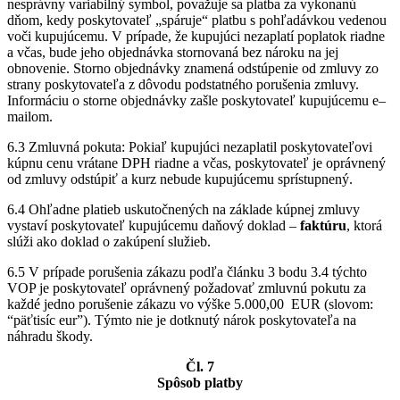
nesprávny variabilný symbol, považuje sa platba za vykonanú
dňom, kedy poskytovateľ „spáruje“ platbu s pohľadávkou vedenou
voči kupujúcemu. V prípade, že kupujúci nezaplatí poplatok riadne
a včas, bude jeho objednávka stornovaná bez nároku na jej
obnovenie. Storno objednávky znamená odstúpenie od zmluvy zo
strany poskytovateľa z dôvodu podstatného porušenia zmluvy.
Informáciu o storne objednávky zašle poskytovateľ kupujúcemu e–
mailom.
6.3 Zmluvná pokuta: Pokiaľ kupujúci nezaplatil poskytovateľovi
kúpnu cenu vrátane DPH riadne a včas, poskytovateľ je oprávnený
od zmluvy odstúpiť a kurz nebude kupujúcemu sprístupnený.
6.4 Ohľadne platieb uskutočnených na základe kúpnej zmluvy
vystaví poskytovateľ kupujúcemu daňový doklad –
faktúru
, ktorá
slúži ako doklad o zakúpení služieb.
6.5 V prípade porušenia zákazu podľa článku 3 bodu 3.4 týchto
VOP je poskytovateľ oprávnený požadovať zmluvnú pokutu za
každé jedno porušenie zákazu vo výške 5.000,00 EUR (slovom:
“päťtisíc eur”). Týmto nie je dotknutý nárok poskytovateľa na
náhradu škody.
Čl. 7
Spôsob platby