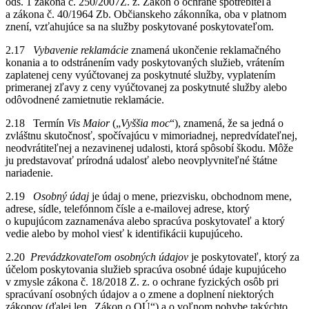
ods. 1 zákona č. 250/2007Z. z. Zákon o ochrane spotrebiteľa
a zákona č. 40/1964 Zb. Občianskeho zákonníka, oba v platnom
znení, vzťahujúce sa na služby poskytované poskytovateľom.
2.17
Vybavenie reklamácie
znamená ukončenie reklamačného
konania a to odstránením vady poskytovaných služieb, vrátením
zaplatenej ceny vyúčtovanej za poskytnuté služby, vyplatením
primeranej zľavy z ceny vyúčtovanej za poskytnuté služby alebo
odôvodnené zamietnutie reklamácie.
2.18 Termín
Vis Maior
(„
Vyššia moc
“), znamená, že sa jedná o
zvláštnu skutočnosť, spočívajúcu v mimoriadnej, nepredvídateľnej,
neodvrátiteľnej a nezavinenej udalosti, ktorá spôsobí škodu. Môže
ju predstavovať prírodná udalosť alebo neovplyvniteľné štátne
nariadenie.
2.19
Osobný údaj
je údaj o mene, priezvisku, obchodnom mene,
adrese, sídle, telefónnom čísle a e-mailovej adrese, ktorý
o kupujúcom zaznamenáva alebo spracúva poskytovateľ a ktorý
vedie alebo by mohol viesť k identifikácii kupujúceho.
2.20
Prevádzkovateľom osobných údajov
je poskytovateľ, ktorý za
účelom poskytovania služieb spracúva osobné údaje kupujúceho
v zmysle zákona č. 18/2018 Z. z. o ochrane fyzických osôb pri
spracúvaní osobných údajov a o zmene a doplnení niektorých
zákonov (ďalej len „Zákon o OÚ“) a o voľnom pohybe takýchto