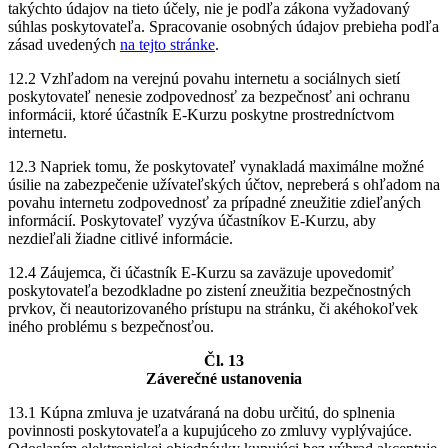
takýchto údajov na tieto účely, nie je podľa zákona vyžadovaný
súhlas poskytovateľa. Spracovanie osobných údajov prebieha podľa
zásad uvedených
na tejto stránke
.
12.2 Vzhľadom na verejnú povahu internetu a sociálnych sietí
poskytovateľ nenesie zodpovednosť za bezpečnosť ani ochranu
informácii, ktoré účastník E-Kurzu poskytne prostredníctvom
internetu.
12.3 Napriek tomu, že poskytovateľ vynakladá maximálne možné
úsilie na zabezpečenie užívateľských účtov, nepreberá s ohľadom na
povahu internetu zodpovednosť za prípadné zneužitie zdieľaných
informácií. Poskytovateľ vyzýva účastníkov E-Kurzu, aby
nezdieľali žiadne citlivé informácie.
12.4 Záujemca, či účastník E-Kurzu sa zaväzuje upovedomiť
poskytovateľa bezodkladne po zistení zneužitia bezpečnostných
prvkov, či neautorizovaného prístupu na stránku, či akéhokoľvek
iného problému s bezpečnosťou.
Čl. 13
Záverečné ustanovenia
13.1 Kúpna zmluva je uzatváraná na dobu určitú, do splnenia
povinnosti poskytovateľa a kupujúceho zo zmluvy vyplývajúce.