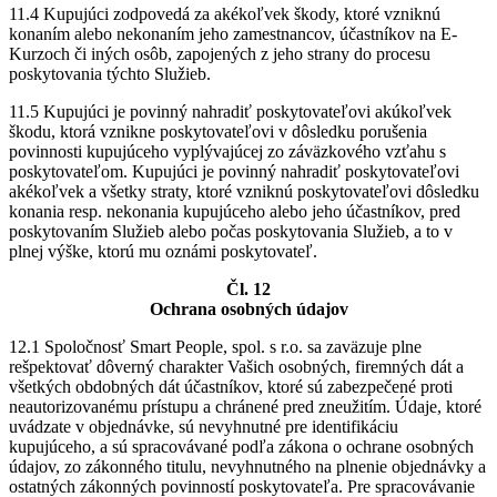
11.4 Kupujúci zodpovedá za akékoľvek škody, ktoré vzniknú
konaním alebo nekonaním jeho zamestnancov, účastníkov na E-
Kurzoch či iných osôb, zapojených z jeho strany do procesu
poskytovania týchto Služieb.
11.5 Kupujúci je povinný nahradiť poskytovateľovi akúkoľvek
škodu, ktorá vznikne poskytovateľovi v dôsledku porušenia
povinnosti kupujúceho vyplývajúcej zo záväzkového vzťahu s
poskytovateľom. Kupujúci je povinný nahradiť poskytovateľovi
akékoľvek a všetky straty, ktoré vzniknú poskytovateľovi dôsledku
konania resp. nekonania kupujúceho alebo jeho účastníkov, pred
poskytovaním Služieb alebo počas poskytovania Služieb, a to v
plnej výške, ktorú mu oznámi poskytovateľ.
Čl. 12
Ochrana osobných údajov
12.1 Spoločnosť Smart People, spol. s r.o. sa zaväzuje plne
rešpektovať dôverný charakter Vašich osobných, firemných dát a
všetkých obdobných dát účastníkov, ktoré sú zabezpečené proti
neautorizovanému prístupu a chránené pred zneužitím. Údaje, ktoré
uvádzate v objednávke, sú nevyhnutné pre identifikáciu
kupujúceho, a sú spracovávané podľa zákona o ochrane osobných
údajov, zo zákonného titulu, nevyhnutného na plnenie objednávky a
ostatných zákonných povinností poskytovateľa. Pre spracovávanie