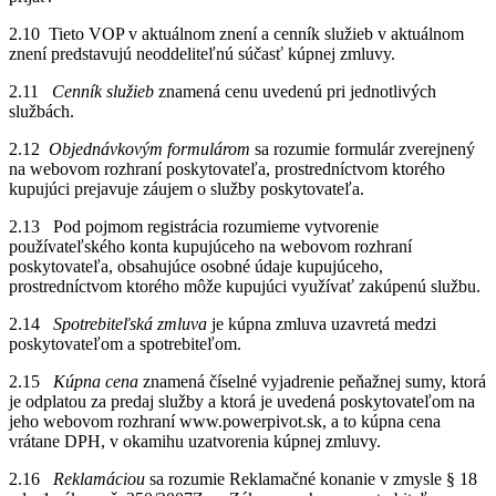
2.10 Tieto VOP v aktuálnom znení a cenník služieb v aktuálnom
znení predstavujú neoddeliteľnú súčasť kúpnej zmluvy.
2.11
Cenník služieb
znamená cenu uvedenú pri jednotlivých
službách.
2.12
Objednávkovým formulárom
sa rozumie formulár zverejnený
na webovom rozhraní poskytovateľa, prostredníctvom ktorého
kupujúci prejavuje záujem o služby poskytovateľa.
2.13 Pod pojmom registrácia rozumieme vytvorenie
používateľského konta kupujúceho na webovom rozhraní
poskytovateľa, obsahujúce osobné údaje kupujúceho,
prostredníctvom ktorého môže kupujúci využívať zakúpenú službu.
2.14
Spotrebiteľská zmluva
je kúpna zmluva uzavretá medzi
poskytovateľom a spotrebiteľom.
2.15
Kúpna cena
znamená číselné vyjadrenie peňažnej sumy, ktorá
je odplatou za predaj služby a ktorá je uvedená poskytovateľom na
jeho webovom rozhraní www.powerpivot.sk, a to kúpna cena
vrátane DPH, v okamihu uzatvorenia kúpnej zmluvy.
2.16
Reklamáciou
sa rozumie Reklamačné konanie v zmysle § 18