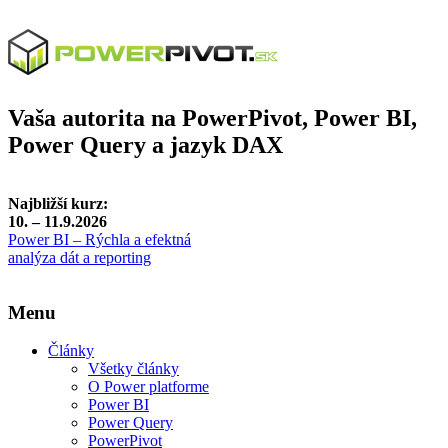
Vaša autorita na PowerPivot, Power BI,
Power Query a jazyk DAX
Najbližší kurz:
10. – 11.9.2026
Power BI – Rýchla a efektná
analýza dát a reporting
Menu
Články
Všetky články
O Power platforme
Power BI
Power Query
PowerPivot