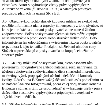
sú alebo môžu byť ochrannými známkami ich oprávnených
vlastníkov. Autor si vyhradzuje všetky práva vyplývajúce z
Autorského zákona (č. 185/2015 Z. z.) a ostatných právnych
predpisov, platných na území SR a EÚ.
3.6 Objednávkou týchto služieb kupujúci súhlasí, že akékoľvek
použitie informácií z nich a úspechy či neúspechy z toho plynúce, sú
len v jeho rukách a autor ani poskytovateľ za ne nenesú žiadnu
zodpovednosť. Počas poskytovania týchto služieb môže kupujúci
nájsť informácie o produktoch alebo službách tretích osôb. Tieto
informácie sú len odporúčaním a vyjadrením názoru poskytovateľa
resp. autora k tejto tematike. Predajom služieb ani úhradou ceny
Služieb neprechádzajú z poskytovateľa na kupujúceho žiadne
autorské práva.
3.7 E-Kurzy môžu byť poskytovateľom, alebo osobami ním
poverenými, fotografované a/alebo natáčané, resp. nahrávané, za
účelom vyhotovenia audiovizuálneho diela s následným predajom,
marketingovými, propagačnými účelmi a tiež účelmi kontroly
kvality. Účasťou na E-Kurze každý účastník súhlasí s podieľaním sa
na natáčaní a/alebo fotografovaní, počas celej doby trvania konania
E-Kurzu a súhlasí s tým, že usporiadateľ si vyhradzuje všetky práva
duševného vlastníctva vyplývajúce z prípadných uverejnení v
akýchkoľvek médiách.
3.8 Všetky informácie na týchto E-Kurzoch sú poskytované „
ako