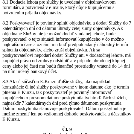
8.1 Dodacia lehota pre služby je uvedená v objednávkovom
formulári, a potvrdená v e-maile, ktorý dôjde kupujúcemu s
potvrdením prijatia objednávky.
8.2 Poskytovateľ je povinný splniť objednávku a dodať Služby do 7
kalendárnych dní od dátumu úhrady celej sumy objednávky. Ak
objednané Služby nie je možné dodať v udanej lehote, bude
poskytovateľ o tejto situácii informovať kupujúceho v čo možno
najkratšom čase a oznámi mu buď predpokladaný náhradný termín
splnenia objednávky, alebo zruší objednávku. Ak sa
poskytovateľovi nepodarí dodať Služby ani v dodatočnej lehote, má
kupujúci právo od zmluvy odstúpiť a v prípade uhradenej kúpnej
ceny alebo jej časti mu budú finančné prostriedky vrátené do 14 dní
na ním určený bankový účet.
8.3 Ak sú súčasťou E-Kurzu ďalšie služby, ako napríklad
konzultácie či iné služby poskytované v inom dátume ako je termín
plnenia E-Kurzu, tak poskytovateľ je povinný informovať
kupujúceho o presnom dátume poskytnutia týchto ďalších služieb,
najneskôr 7 kalendárnych dní pred týmto dátumom poskytnutia.
Dátum poskytnutia stanovuje poskytovateľ. Dátum poskytnutia je
možné zmeniť len po vzájomnej dohode poskytovateľa a účastníkov
E-Kurzu.
Čl. 9