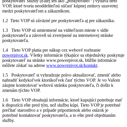
poskytovateľ služby (ďalej len ako „
poskytovateľ“
) vydáva tieto
VOP, ktoré tvoria neoddeliteľnú súčasť kúpnej zmluvy uzavretej
medzi poskytovateľom a zákazníkom.
1.2 Tieto VOP sú záväzné pre poskytovateľa aj pre zákazníka.
1.3 Tieto VOP sú umiestnené na viditeľnom mieste v sídle
poskytovateľa a zároveň sú zverejnené na internetovej stránke
poskytovateľa.
1.4 Tieto VOP platia pre nákup cez webové rozhranie
powerpivot.sk
. Všetky informácie týkajúce sa objednávky poskytuje
poskytovateľ na stránke www.powerpivot.sk, bližšie informácie
môžete získať na adrese
www.powerpivot.sk/kontakt
.
1.5 Poskytovateľ si vyhradzuje právo aktualizovať, zmeniť alebo
nahradiť kedykoľvek ktorúkoľvek časť týchto VOP. Je vo Vašom
záujme kontrolovať webovú stránku poskytovateľa, či došlo k
zmenám týchto VOP.
1.6 Tieto VOP obsahujú informácie, ktoré kupujúci potrebuje mať
k dispozícii ešte pred tým, než službu kúpi. Tieto VOP je potrebné
prečítať starostlivo a v prípade pripomienok alebo otázok je
potrebné kontaktovať poskytovateľa, a to ešte pred objednaním
služby.