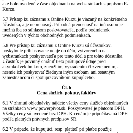
aké bolo uvedené v čase objednania na webstránkach s popisom E-
Kurzu.
5.7 Prístup ku záznamu z Online Kurzu je viazaný na konkrétneho
účastníka, a je neprenosný. Prípadná prenosnosť na inú osobu je
možná iba so súhlasom poskytovateľa, podľa podmienok
uvedených v týchto obchodných podmienkach.
5.8 Pre prístup ku záznamu z Online Kurzu sú účastníkovi
poskytnuté prihlasovacie údaje do účtu, vytvoreného na
webstránkach poskytovateľa pre tento účel a pre tohto účastníka.
Účastník je povinný chrániť tieto prístupové údaje pred
akýmkoľvek únikom, zneužitím, vyzradením či zverejnením, a
nesmie ich poskytovať žiadnym iným osobám, ani ostatným
zamestnancom či spolupracovníkom kupujúceho.
Čl. 6
Cena služieb, pokuty, faktúry
6.1 V zhrnutí objednávky nájdete všetky ceny služieb objednaných
na stránkach www.powerpivot.sk. Poskytovateľ je platcom DPH.
Všetky ceny sú uvedené bez DPH. K cenám je pripočítavaná DPH
podľa platných právnych predpisov SR.
6.2 V prípade, že kupujúci, resp. platiteľ pri platbe použije