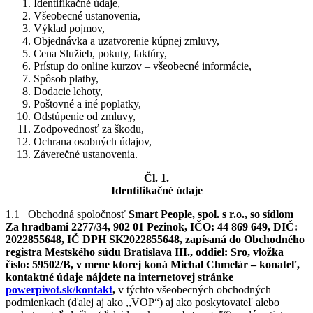
Identifikačné údaje,
Všeobecné ustanovenia,
Výklad pojmov,
Objednávka a uzatvorenie kúpnej zmluvy,
Cena Služieb, pokuty, faktúry,
Prístup do online kurzov – všeobecné informácie,
Spôsob platby,
Dodacie lehoty,
Poštovné a iné poplatky,
Odstúpenie od zmluvy,
Zodpovednosť za škodu,
Ochrana osobných údajov,
Záverečné ustanovenia.
Čl. 1.
Identifikačné údaje
1.1 Obchodná spoločnosť
Smart People, spol. s r.o., so sídlom
Za hradbami 2277/34, 902 01 Pezinok, IČO: 44 869 649, DIČ:
2022855648, IČ DPH SK2022855648, zapísaná do Obchodného
registra Mestského súdu Bratislava III., oddiel: Sro, vložka
číslo: 59502/B, v mene ktorej koná Michal Chmelár – konateľ,
kontaktné údaje nájdete na
internetovej stránke
powerpivot.sk/kontakt
,
v týchto všeobecných obchodných
podmienkach (ďalej aj ako ,,VOP“) aj ako poskytovateľ alebo