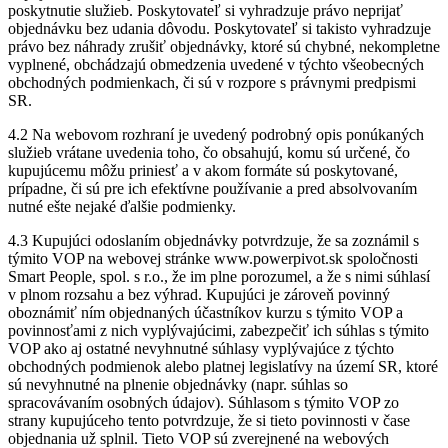
poskytnutie služieb. Poskytovateľ si vyhradzuje právo neprijať
objednávku bez udania dôvodu. Poskytovateľ si takisto vyhradzuje
právo bez náhrady zrušiť objednávky, ktoré sú chybné, nekompletne
vyplnené, obchádzajú obmedzenia uvedené v týchto všeobecných
obchodných podmienkach, či sú v rozpore s právnymi predpismi
SR.
4.2 Na webovom rozhraní je uvedený podrobný opis ponúkaných
služieb vrátane uvedenia toho, čo obsahujú, komu sú určené, čo
kupujúcemu môžu priniesť a v akom formáte sú poskytované,
prípadne, či sú pre ich efektívne používanie a pred absolvovaním
nutné ešte nejaké ďalšie podmienky.
4.3 Kupujúci odoslaním objednávky potvrdzuje, že sa zoznámil s
týmito VOP na webovej stránke www.powerpivot.sk spoločnosti
Smart People, spol. s r.o., že im plne porozumel, a že s nimi súhlasí
v plnom rozsahu a bez výhrad. Kupujúci je zároveň povinný
oboznámiť ním objednaných účastníkov kurzu s týmito VOP a
povinnosťami z nich vyplývajúcimi, zabezpečiť ich súhlas s týmito
VOP ako aj ostatné nevyhnutné súhlasy vyplývajúce z týchto
obchodných podmienok alebo platnej legislatívy na území SR, ktoré
sú nevyhnutné na plnenie objednávky (napr. súhlas so
spracovávaním osobných údajov). Súhlasom s týmito VOP zo
strany kupujúceho tento potvrdzuje, že si tieto povinnosti v čase
objednania už splnil. Tieto VOP sú zverejnené na webových