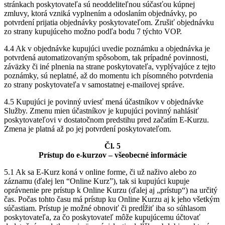
stránkach poskytovateľa sú neoddeliteľnou súčasťou kúpnej
zmluvy, ktorá vzniká vyplnením a odoslaním objednávky, po
potvrdení prijatia objednávky poskytovateľom. Zrušiť objednávku
zo strany kupujúceho možno podľa bodu 7 týchto VOP.
4.4 Ak v objednávke kupujúci uvedie poznámku a objednávka je
potvrdená automatizovaným spôsobom, tak prípadné povinnosti,
záväzky či iné plnenia na strane poskytovateľa, vyplývajúce z tejto
poznámky, sú neplatné, až do momentu ich písomného potvrdenia
zo strany poskytovateľa v samostatnej e-mailovej správe.
4.5 Kupujúci je povinný uviesť mená účastníkov v objednávke
Služby. Zmenu mien účastníkov je kupujúci povinný nahlásiť
poskytovateľovi v dostatočnom predstihu pred začatím E-Kurzu.
Zmena je platná až po jej potvrdení poskytovateľom.
Čl. 5
Prístup do e-kurzov – všeobecné informácie
5.1 Ak sa E-Kurz koná v online forme, či už naživo alebo zo
záznamu (ďalej len “Online Kurz”), tak si kupujúci kupuje
oprávnenie pre prístup k Online Kurzu (ďalej aj „prístup“) na určitý
čas. Počas tohto času má prístup ku Online Kurzu aj k jeho všetkým
súčastiam. Prístup je možné obnoviť či predĺžiť iba so súhlasom
poskytovateľa, za čo poskytovateľ môže kupujúcemu účtovať