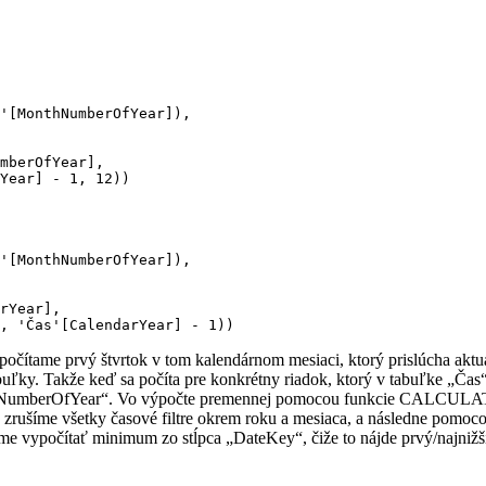
'[MonthNumberOfYear]), 

mberOfYear], 

Year] - 1, 12))

'[MonthNumberOfYear]), 

rYear], 

čítame prvý štvrtok v tom kalendárnom mesiaci, ktorý prislúcha aktu
uľky. Takže keď sa počíta pre konkrétny riadok, ktorý v tabuľke „Čas
 „MonthNumberOfYear“. Vo výpočte premennej pomocou funkcie CALCU
ušíme všetky časové filtre okrem roku a mesiaca, a následne pomoc
ypočítať minimum zo stĺpca „DateKey“, čiže to nájde prvý/najnižší