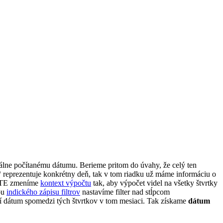
álne počítanému dátumu. Berieme pritom do úvahy, že celý ten
“ reprezentuje konkrétny deň, tak v tom riadku už máme informáciu o
LATE zmeníme
kontext výpočtu
tak, aby výpočet videl na všetky štvrtky
ou
indického zápisu filtrov
nastavíme filter nad stĺpcom
 dátum spomedzi tých štvrtkov v tom mesiaci. Tak získame
dátum