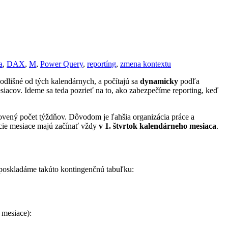
a
,
DAX
,
M
,
Power Query
,
reportíng
,
zmena kontextu
 odlišné od tých kalendárnych, a počítajú sa
dynamicky
podľa
iacov. Ideme sa teda pozrieť na to, ako zabezpečíme reporting, keď
novený počet týždňov. Dôvodom je ľahšia organizácia práce a
acie mesiace majú začínať vždy
v 1. štvrtok kalendárneho mesiaca
.
poskladáme takúto kontingenčnú tabuľku:
 mesiace):