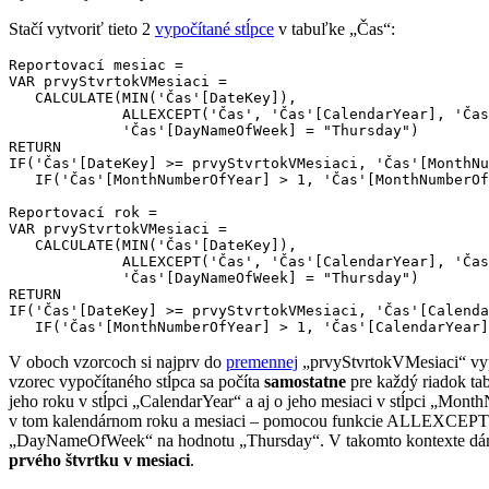
Stačí vytvoriť tieto 2
vypočítané stĺpce
v tabuľke „Čas“:
Reportovací mesiac = 

VAR prvyStvrtokVMesiaci = 

   CALCULATE(MIN('Čas'[DateKey]), 

             ALLEXCEPT('Čas', 'Čas'[CalendarYear], 'Čas
             'Čas'[DayNameOfWeek] = "Thursday")

RETURN

IF('Čas'[DateKey] >= prvyStvrtokVMesiaci, 'Čas'[MonthNu
   IF('Čas'[MonthNumberOfYear] > 1, 'Čas'[MonthNumberOf
Reportovací rok = 

VAR prvyStvrtokVMesiaci = 

   CALCULATE(MIN('Čas'[DateKey]), 

             ALLEXCEPT('Čas', 'Čas'[CalendarYear], 'Čas
             'Čas'[DayNameOfWeek] = "Thursday")

RETURN

IF('Čas'[DateKey] >= prvyStvrtokVMesiaci, 'Čas'[Calenda
V oboch vzorcoch si najprv do
premennej
„prvyStvrtokVMesiaci“ vypo
vzorec vypočítaného stĺpca sa počíta
samostatne
pre každý riadok tab
jeho roku v stĺpci „CalendarYear“ a aj o jeho mesiaci v stĺpci
v tom kalendárnom roku a mesiaci – pomocou funkcie ALLEXCEPT zr
„DayNameOfWeek“ na hodnotu „Thursday“. V takomto kontexte dáme v
prvého štvrtku v mesiaci
.