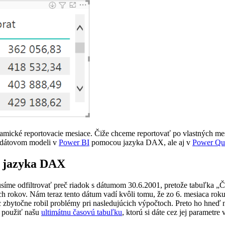
mické reportovacie mesiace. Čiže chceme reportovať po vlastných mes
v dátovom modeli v
Power BI
pomocou jazyka DAX, ale aj v
Power Qu
u jazyka DAX
íme odfiltrovať preč riadok s dátumom 30.6.2001, pretože tabuľka „Ča
rokov. Nám teraz tento dátum vadí kvôli tomu, že zo 6. mesiaca roku 
c zbytočne robil problémy pri nasledujúcich výpočtoch. Preto ho hneď n
 použiť našu
ultimátnu časovú tabuľku
, ktorú si dáte cez jej parametr