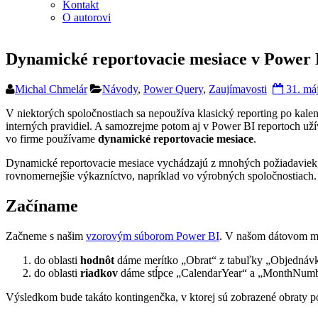
Kontakt
O autorovi
Dynamické reportovacie mesiace v Power
Michal Chmelár
Návody
,
Power Query
,
Zaujímavosti
31. má
V niektorých spoločnostiach sa nepoužíva klasický reporting po kal
interných pravidiel. A samozrejme potom aj v Power BI reportoch uží
vo firme používame
dynamické reportovacie mesiace
.
Dynamické reportovacie mesiace vychádzajú z mnohých požiadaviek,
rovnomernejšie výkazníctvo, napríklad vo výrobných spoločnostiach
Začíname
Začneme s našim
vzorovým súborom Power BI
. V našom dátovom mo
do oblasti
hodnôt
dáme merítko „Obrat“ z tabuľky „Objednáv
do oblasti
riadkov
dáme stĺpce „CalendarYear“ a „MonthNumb
Výsledkom bude takáto kontingenčka, v ktorej sú zobrazené obraty p