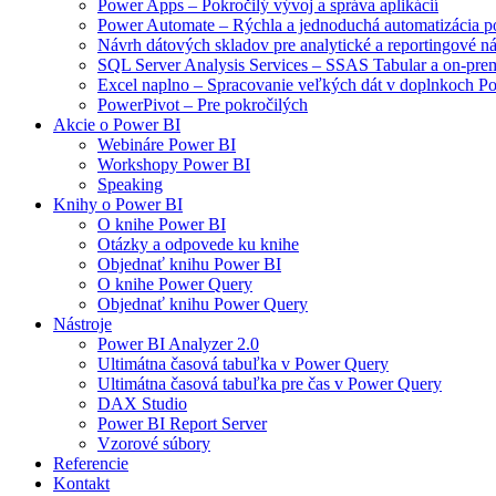
Power Apps – Pokročilý vývoj a správa aplikácií
Power Automate – Rýchla a jednoduchá automatizácia p
Návrh dátových skladov pre analytické a reportingové ná
SQL Server Analysis Services – SSAS Tabular a on-prem
Excel naplno – Spracovanie veľkých dát v doplnkoch 
PowerPivot – Pre pokročilých
Akcie o Power BI
Webináre Power BI
Workshopy Power BI
Speaking
Knihy o Power BI
O knihe Power BI
Otázky a odpovede ku knihe
Objednať knihu Power BI
O knihe Power Query
Objednať knihu Power Query
Nástroje
Power BI Analyzer 2.0
Ultimátna časová tabuľka v Power Query
Ultimátna časová tabuľka pre čas v Power Query
DAX Studio
Power BI Report Server
Vzorové súbory
Referencie
Kontakt