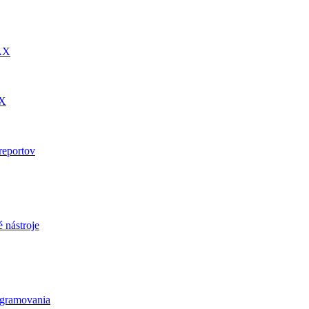
DAX
AX
reportov
 nástroje
ogramovania