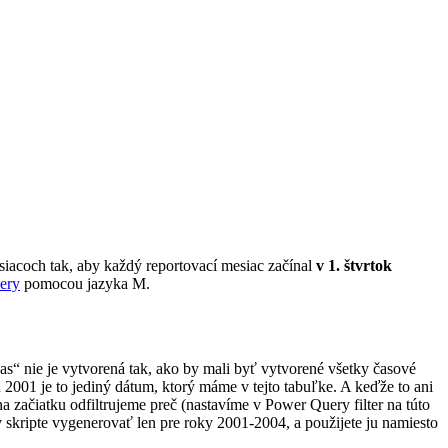
iacoch tak, aby každý reportovací mesiac začínal
v 1. štvrtok
ery
pomocou jazyka M.
s“ nie je vytvorená tak, ako by mali byť vytvorené všetky časové
2001 je to jediný dátum, ktorý máme v tejto tabuľke. A keďže to ani
a začiatku odfiltrujeme preč (nastavíme v Power Query filter na túto
e v skripte vygenerovať len pre roky 2001-2004, a použijete ju namiesto