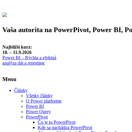
Vaša autorita na PowerPivot, Power BI, 
Najbližší kurz:
10. – 11.9.2026
Power BI – Rýchla a efektná
analýza dát a reporting
Menu
Články
Všetky články
O Power platforme
Power BI
Power Query
PowerPivot
Čo je to PowerPivot
Kde sa nachádza PowerPivot