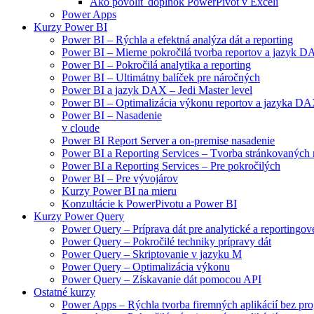
Ako povoliť doplnok PowerPivot v Exceli
Power Apps
Kurzy Power BI
Power BI – Rýchla a efektná analýza dát a reporting
Power BI – Mierne pokročilá tvorba reportov a jazyk 
Power BI – Pokročilá analytika a reporting
Power BI – Ultimátny balíček pre náročných
Power BI a jazyk DAX – Jedi Master level
Power BI – Optimalizácia výkonu reportov a jazyka D
Power BI – Nasadenie
v cloude
Power BI Report Server a on-premise nasadenie
Power BI a Reporting Services – Tvorba stránkovaných 
Power BI a Reporting Services – Pre pokročilých
Power BI – Pre vývojárov
Kurzy Power BI na mieru
Konzultácie k PowerPivotu a Power BI
Kurzy Power Query
Power Query – Príprava dát pre analytické a reportingové
Power Query – Pokročilé techniky prípravy dát
Power Query – Skriptovanie v jazyku M
Power Query – Optimalizácia výkonu
Power Query – Získavanie dát pomocou API
Ostatné kurzy
Power Apps – Rýchla tvorba firemných aplikácií bez pr