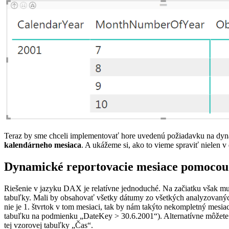
Teraz by sme chceli implementovať hore uvedenú požiadavku na dyna
kalendárneho mesiaca
. A ukážeme si, ako to vieme spraviť nielen 
Dynamické reportovacie mesiace pomoco
Riešenie v jazyku DAX je relatívne jednoduché. Na začiatku však mus
tabuľky. Mali by obsahovať všetky dátumy zo všetkých analyzovaných 
nie je 1. štvrtok v tom mesiaci, tak by nám takýto nekompletný mesia
tabuľku na podmienku „DateKey > 30.6.2001“). Alternatívne môžete
tej vzorovej tabuľky „Čas“.