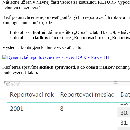
Následne už len v hlavnej časti vzorca za klauzulou RETURN vypoč
nebudeme rozoberať.
Keď potom chceme reportovať podľa týchto reportovacích rokov a mes
kontingenčnú tabuľku, kde:
do oblasti
hodnôt
dáme merítko „Obrat“ z tabuľky „Objednáv
do oblasti
riadkov
dáme stĺpce „Reportovací rok“ a „Reportova
Výsledná kontingenčka bude vyzerať takto:
Keď teraz spravíme
skúšku správnosti
, a do oblasti
riadkov
kontinge
bude vyzerať takto: