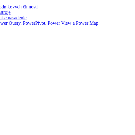
odnikových činností
stroje
ise nasadenie
Power Query, PowerPivot, Power View a Power Map