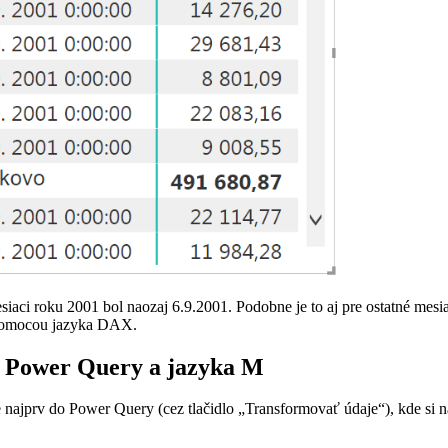
mesiaci roku 2001 bol naozaj 6.9.2001. Podobne je to aj pre ostatné mes
 pomocou jazyka DAX.
 Power Query a jazyka M
jprv do Power Query (cez tlačidlo „Transformovať údaje“), kde si na