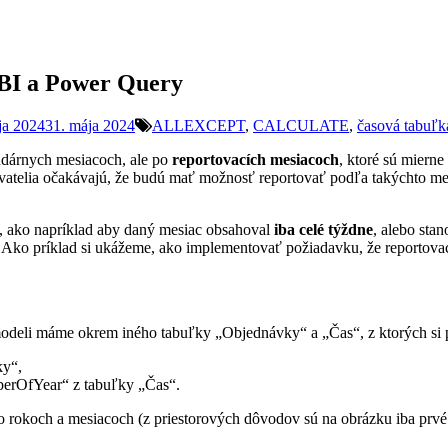
 BI a Power Query
ja 2024
31. mája 2024
ALLEXCEPT
,
CALCULATE
,
časová tabuľk
endárnych mesiacoch, ale po
reportovacích mesiacoch
, ktoré sú mierne
vatelia očakávajú, že budú mať možnosť reportovať podľa takýchto mes
 ako napríklad aby daný mesiac obsahoval
iba celé týždne
, alebo sta
. Ako príklad si ukážeme, ako implementovať požiadavku, že reportov
deli máme okrem iného tabuľky „Objednávky“ a „Čas“, z ktorých si 
ky“,
erOfYear“ z tabuľky „Čas“.
o rokoch a mesiacoch (z priestorových dôvodov sú na obrázku iba prvé