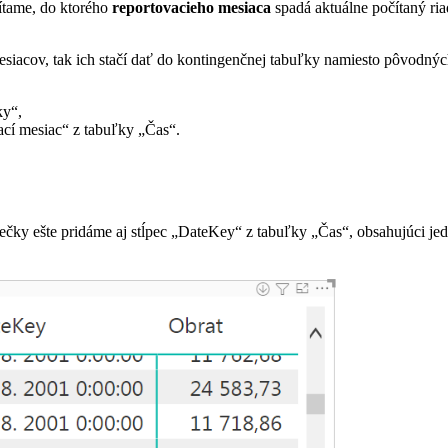
ítame, do ktorého
reportovacieho mesiaca
spadá aktuálne počítaný ria
iacov, tak ich stačí dať do kontingenčnej tabuľky namiesto pôvodnýc
ky“,
cí mesiac“ z tabuľky „Čas“.
čky ešte pridáme aj stĺpec „DateKey“ z tabuľky „Čas“, obsahujúci jedn