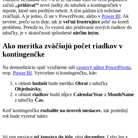
začnú
„pridávať“
nové riadky do tabuliek a kontingenčiek v
reporte, ktoré tam predtým neboli. A tým pádom ich neželane
zväčšujú. A je jedno, či ste v PowerPivote, alebo v
Power BI
. Ak
neviete, prečo sa to deje, tak je
veľmi frustrujúce
prísť na koreň
problému. Pretože to, čo vyzerá ako pridávanie nových riadkov do
tabuľky, je v skutočnosti spôsobené
niečim iným
.
Ako merítka zväčšujú počet riadkov v
kontingenčke
Na demonštráciu opäť využijeme náš
vzorový súbor PowerPivotu
,
resp.
Power BI
. Vytvoríme si kontingenčku, kde:
v oblasti
hodnôt
bude merítko
Obrat
z tabuľky
Objednávky,
v oblasti
riadkov
budú stĺpce
CalendarYear
a
MonthName
z tabuľky
Čas.
Keď kontingenčku
rozbalíte na úroveň mesiacov
, tak posledný
rok bude vyzerať takto:
Sú tam mesiace
od januára do júla
, plus
december.
Lebo len v