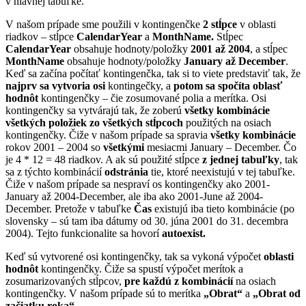
v hlavnej tabuľke.
V našom prípade sme použili v kontingenčke
2 stĺpce
v oblasti
riadkov – stĺpce
CalendarYear
a
MonthName.
Stĺpec
CalendarYear
obsahuje hodnoty/položky
2001 až 2004
, a stĺpec
MonthName
obsahuje hodnoty/položky
January až December
.
Keď sa začína počítať kontingenčka, tak si to viete predstaviť tak, že
najprv sa vytvoria osi
kontingečky, a
potom sa spočíta oblasť
hodnôt
kontingenčky – čie zosumované polia a merítka. Osi
kontingenčky sa vytvárajú tak, že zoberú
všetky kombinácie
všetkých položiek zo všetkých stĺpcoch
použitých na osiach
kontingenčky. Čiže v našom prípade sa spravia
všetky kombinácie
rokov 2001 – 2004 so
všetkými
mesiacmi January – December. Čo
je 4 * 12 = 48 riadkov. A ak sú použité stĺpce
z jednej tabuľky
, tak
sa z týchto kombinácií
odstránia
tie, ktoré neexistujú v tej tabuľke.
Čiže v našom prípade sa nespraví os kontingenčky ako 2001-
January až 2004-December, ale iba ako 2001-June až 2004-
December. Pretože v tabuľke
Čas
existujú iba tieto kombinácie (po
slovensky – sú tam iba dátumy od 30. júna 2001 do 31. decembra
2004). Tejto funkcionalite sa hovorí
autoexist.
Keď sú vytvorené osi kontingenčky, tak sa vykoná výpočet
oblasti
hodnôt
kontingenčky. Čiže sa spustí výpočet merítok a
zosumarizovaných stĺpcov,
pre každú z kombinácií
na osiach
kontingenčky. V našom prípade sú to merítka
„Obrat“
a
„Obrat od
začiatku roka“
.