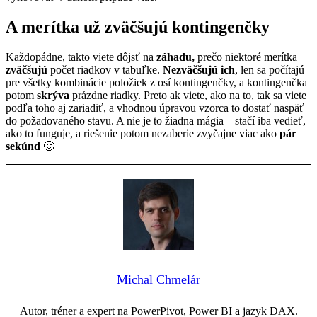
A merítka už zväčšujú kontingenčky
Každopádne, takto viete dôjsť na
záhadu,
prečo niektoré merítka
zväčšujú
počet riadkov v tabuľke.
Nezväčšujú ich
, len sa počítajú
pre všetky kombinácie položiek z osí kontingenčky, a kontingenčka
potom
skrýva
prázdne riadky. Preto ak viete, ako na to, tak sa viete
podľa toho aj zariadiť, a vhodnou úpravou vzorca to dostať naspäť
do požadovaného stavu. A nie je to žiadna mágia – stačí iba vedieť,
ako to funguje, a riešenie potom nezaberie zvyčajne viac ako
pár
sekúnd
🙂
Michal Chmelár
Autor, tréner a expert na PowerPivot, Power BI a jazyk DAX.