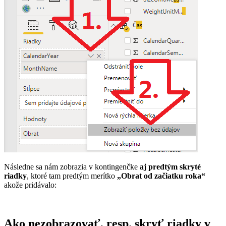
Následne sa nám zobrazia v kontingenčke
aj predtým skryté
riadky
, ktoré tam predtým merítko
„Obrat od začiatku roka“
akože pridávalo:
Ako nezobrazovať, resp. skryť riadky v