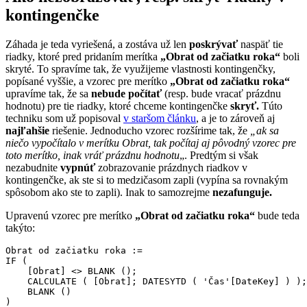
kontingenčke
Záhada je teda vyriešená, a zostáva už len
poskrývať
naspäť tie
riadky, ktoré pred pridaním merítka
„Obrat od začiatku roka“
boli
skryté. To spravíme tak, že využijeme vlastnosti kontingenčky,
popísané vyššie, a vzorec pre merítko
„Obrat od začiatku roka“
upravíme tak, že sa
nebude počítať
(resp. bude vracať prázdnu
hodnotu) pre tie riadky, ktoré chceme kontingenčke
skryť.
Túto
techniku som už popisoval
v staršom článku
, a je to zároveň aj
najľahšie
riešenie. Jednoducho vzorec rozšírime tak, že
„ak sa
niečo vypočítalo v merítku Obrat, tak počítaj aj pôvodný vzorec pre
toto merítko, inak vráť prázdnu hodnotu
„. Predtým si však
nezabudnite
vypnúť
zobrazovanie prázdnych riadkov v
kontingenčke, ak ste si to medzičasom zapli (vypína sa rovnakým
spôsobom ako ste to zapli). Inak to samozrejme
nezafunguje.
Upravenú vzorec pre merítko
„Obrat od začiatku roka“
bude teda
takýto:
Obrat od začiatku roka :=

IF (

    [Obrat] <> BLANK ();

    CALCULATE ( [Obrat]; DATESYTD ( 'Čas'[DateKey] ) );

    BLANK ()
