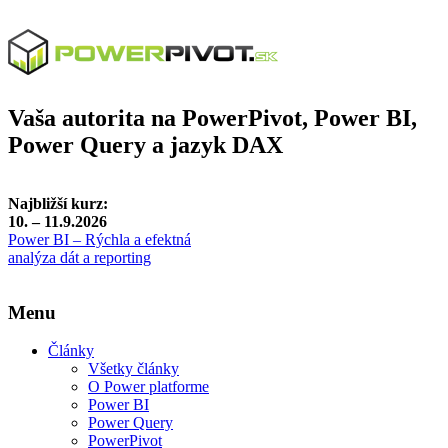
Vaša autorita na PowerPivot, Power BI,
Power Query a jazyk DAX
Najbližší kurz:
10. – 11.9.2026
Power BI – Rýchla a efektná
analýza dát a reporting
Menu
Články
Všetky články
O Power platforme
Power BI
Power Query
PowerPivot