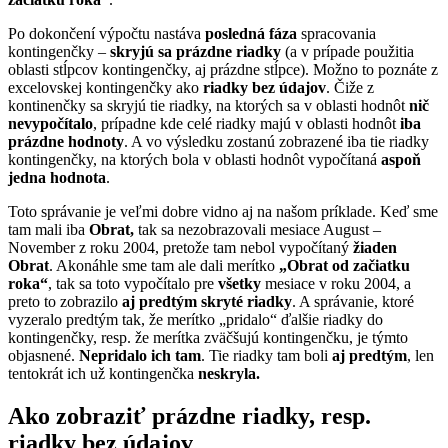
Po dokončení výpočtu nastáva
posledná fáza
spracovania
kontingenčky –
skryjú sa prázdne riadky
(a v prípade použitia
oblasti stĺpcov kontingenčky, aj prázdne stĺpce). Možno to poznáte z
excelovskej kontingenčky ako
riadky bez údajov
. Čiže z
kontinenčky sa skryjú tie riadky, na ktorých sa v oblasti hodnôt
nič
nevypočítalo
, prípadne kde celé riadky majú v oblasti hodnôt
iba
prázdne hodnoty
. A vo výsledku zostanú zobrazené iba tie riadky
kontingenčky, na ktorých bola v oblasti hodnôt vypočítaná
aspoň
jedna hodnota
.
Toto správanie je veľmi dobre vidno aj na našom príklade. Keď sme
tam mali iba
Obrat,
tak sa nezobrazovali mesiace August –
November z roku 2004, pretože tam nebol vypočítaný
žiaden
Obrat
. Akonáhle sme tam ale dali merítko
„Obrat od začiatku
roka“
, tak sa toto vypočítalo pre
všetky
mesiace v roku 2004, a
preto to zobrazilo
aj predtým skryté riadky
. A správanie, ktoré
vyzeralo predtým tak, že merítko „pridalo“ ďalšie riadky do
kontingenčky, resp. že merítka zväčšujú kontingenčku, je týmto
objasnené.
Nepridalo ich tam
. Tie riadky tam boli
aj predtým
, len
tentokrát ich už kontingenčka
neskryla.
Ako zobraziť prázdne riadky, resp.
riadky bez údajov