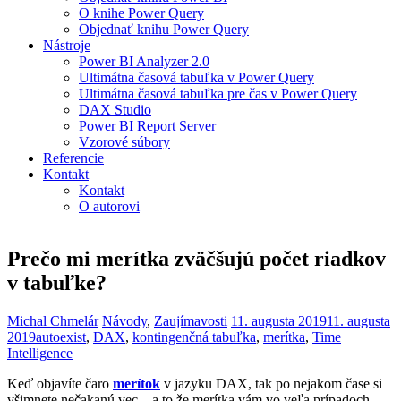
O knihe Power Query
Objednať knihu Power Query
Nástroje
Power BI Analyzer 2.0
Ultimátna časová tabuľka v Power Query
Ultimátna časová tabuľka pre čas v Power Query
DAX Studio
Power BI Report Server
Vzorové súbory
Referencie
Kontakt
Kontakt
O autorovi
Prečo mi merítka zväčšujú počet riadkov
v tabuľke?
Michal Chmelár
Návody
,
Zaujímavosti
11. augusta 2019
11. augusta
2019
autoexist
,
DAX
,
kontingenčná tabuľka
,
merítka
,
Time
Intelligence
Keď objavíte čaro
merítok
v jazyku DAX, tak po nejakom čase si
všimnete nečakanú vec – a to že merítka vám vo veľa prípadoch