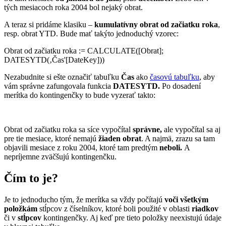
tých mesiacoch roka 2004 bol nejaký obrat.
A teraz si pridáme klasiku –
kumulatívny obrat od začiatku roka
,
resp. obrat YTD. Bude mať takýto jednoduchý vzorec:
Obrat od začiatku roka := CALCULATE([Obrat];
DATESYTD(‚Čas'[DateKey]))
Nezabudnite si ešte označiť tabuľku
Čas
ako
časovú tabuľku
, aby
vám správne zafungovala funkcia
DATESYTD.
Po dosadení
merítka do kontingenčky to bude vyzerať takto:
Obrat od začiatku roka sa síce vypočítal
správne,
ale vypočítal sa aj
pre tie mesiace, ktoré nemajú
žiaden obrat
. A najmä, zrazu sa tam
objavili mesiace z roku 2004, ktoré tam predtým
neboli.
A
nepríjemne zväčšujú kontingenčku.
Čím to je?
Je to jednoducho tým, že merítka sa vždy počítajú
voči všetkým
položkám
stĺpcov z číselníkov, ktoré boli použité v oblasti
riadkov
či v
stĺpcov
kontingenčky. Aj keď pre tieto položky neexistujú údaje