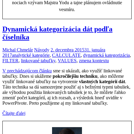
nociach vzývam Majstra Yodu a tajne plánujem ovládnutie
vesmíru.
Dynamická kategorizácia dát podľa
číselníka
Michal Chmelár
Návody
2. decembra 2015
31. januára
2017
analytické kategórie
,
CALCULATE
,
dynamická kategorizácia
,
FILTER
,
linkované tabuľky
,
VALUES
,
zmena kontextu
V prechádzajúcom článku
sme si ukázali, ako využíť linkované
tabuľky. Dnes si ukážeme
pokročilejšiu techniku
, ako môžeme
využiť linkované tabuľky na vytvorenie
vlastných kategórií dát
.
Táto technika sa dá samozrejme použiť aj s bežnými typmi tabuliek,
ale výhodou použitia linkovaných tabuliek je to, že môžete ľahko
zmeniť počet kategórií, aj ich rozsah, a výsledok hneď uvidíte v
PowerPivote. Preto použijeme aj my linkované tabuľky.
Čítajte ďalej