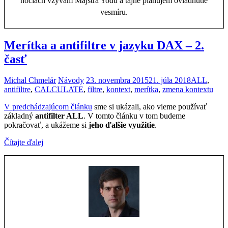
nociach vzývam Majstra Yodu a tajne plánujem ovládnutie
vesmíru.
Merítka a antifiltre v jazyku DAX – 2.
časť
Michal Chmelár
Návody
23. novembra 2015
21. júla 2018
ALL
,
antifiltre
,
CALCULATE
,
filtre
,
kontext
,
merítka
,
zmena kontextu
V predchádzajúcom článku
sme si ukázali, ako vieme používať
základný
antifilter ALL
. V tomto článku v tom budeme
pokračovať, a ukážeme si
jeho ďalšie využitie
.
Čítajte ďalej