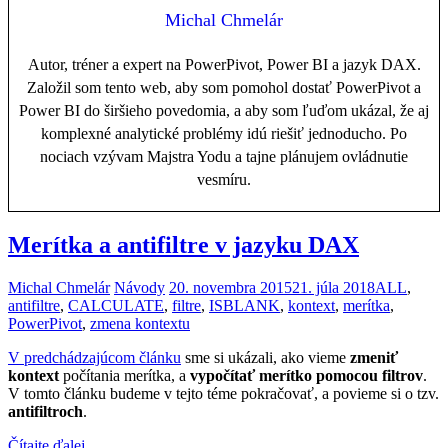
Michal Chmelár
Autor, tréner a expert na PowerPivot, Power BI a jazyk DAX.
Založil som tento web, aby som pomohol dostať PowerPivot a
Power BI do širšieho povedomia, a aby som ľuďom ukázal, že aj
komplexné analytické problémy idú riešiť jednoducho. Po
nociach vzývam Majstra Yodu a tajne plánujem ovládnutie
vesmíru.
Merítka a antifiltre v jazyku DAX
Michal Chmelár
Návody
20. novembra 2015
21. júla 2018
ALL
,
antifiltre
,
CALCULATE
,
filtre
,
ISBLANK
,
kontext
,
merítka
,
PowerPivot
,
zmena kontextu
V predchádzajúcom článku
sme si ukázali, ako vieme
zmeniť
kontext
počítania merítka, a
vypočítať merítko pomocou filtrov
.
V tomto článku budeme v tejto téme pokračovať, a povieme si o tzv.
antifiltroch
.
Čítajte ďalej