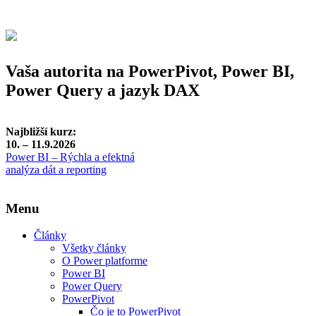
Vaša autorita na PowerPivot, Power BI,
Power Query a jazyk DAX
Najbližší kurz:
10. – 11.9.2026
Power BI – Rýchla a efektná
analýza dát a reporting
Menu
Články
Všetky články
O Power platforme
Power BI
Power Query
PowerPivot
Čo je to PowerPivot