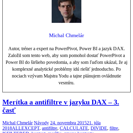
Michal Chmelár
Autor, tréner a expert na PowerPivot, Power BI a jazyk DAX.
Založil som tento web, aby som pomohol dostať PowerPivot a
Power BI do širšieho povedomia, a aby som ľuďom ukázal, že aj
komplexné analytické problémy idú riešiť jednoducho. Po
nociach vzývam Majstra Yodu a tajne plánujem ovládnutie
vesmíru.
Merítka a antifiltre v jazyku DAX – 3.
časť
Michal Chmelár
Návody
24. novembra 2015
21. júla
2018
ALLEXCEPT
,
antifiltre
,
CALCULATE
,
DIVIDE
,
filtre
,