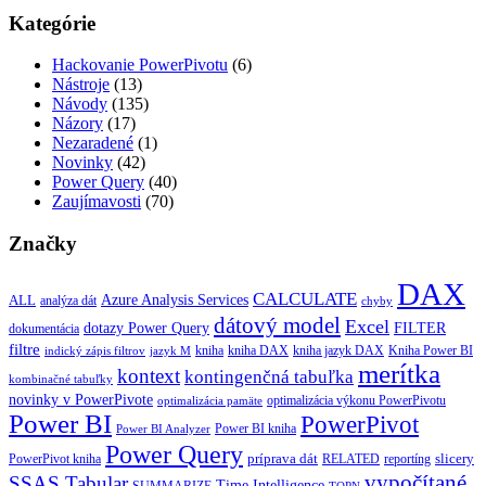
Kategórie
Hackovanie PowerPivotu
(6)
Nástroje
(13)
Návody
(135)
Názory
(17)
Nezaradené
(1)
Novinky
(42)
Power Query
(40)
Zaujímavosti
(70)
Značky
DAX
CALCULATE
Azure Analysis Services
ALL
analýza dát
chyby
dátový model
Excel
dotazy Power Query
FILTER
dokumentácia
filtre
kniha
kniha jazyk DAX
kniha DAX
Kniha Power BI
indický zápis filtrov
jazyk M
merítka
kontext
kontingenčná tabuľka
kombinačné tabuľky
novinky v PowerPivote
optimalizácia výkonu PowerPivotu
optimalizácia pamäte
Power BI
PowerPivot
Power BI kniha
Power BI Analyzer
Power Query
príprava dát
slicery
reportíng
PowerPivot kniha
RELATED
vypočítané
SSAS Tabular
Time Intelligence
SUMMARIZE