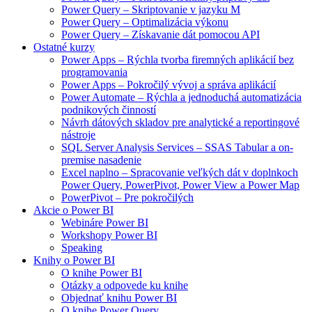
Power Query – Skriptovanie v jazyku M
Power Query – Optimalizácia výkonu
Power Query – Získavanie dát pomocou API
Ostatné kurzy
Power Apps – Rýchla tvorba firemných aplikácií bez
programovania
Power Apps – Pokročilý vývoj a správa aplikácií
Power Automate – Rýchla a jednoduchá automatizácia
podnikových činností
Návrh dátových skladov pre analytické a reportingové
nástroje
SQL Server Analysis Services – SSAS Tabular a on-
premise nasadenie
Excel naplno – Spracovanie veľkých dát v doplnkoch
Power Query, PowerPivot, Power View a Power Map
PowerPivot – Pre pokročilých
Akcie o Power BI
Webináre Power BI
Workshopy Power BI
Speaking
Knihy o Power BI
O knihe Power BI
Otázky a odpovede ku knihe
Objednať knihu Power BI
O knihe Power Query