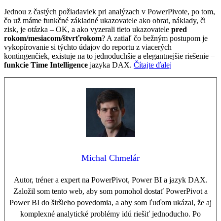
Jednou z častých požiadaviek pri analýzach v PowerPivote, po tom,
čo už máme funkčné základné ukazovatele ako obrat, náklady, či
zisk, je otázka – OK, a ako vyzerali tieto ukazovatele
pred
rokom/mesiacom/štvrťrokom
? A zatiaľ čo bežným postupom je
vykopírovanie si týchto údajov do reportu z viacerých
kontingenčiek, existuje na to jednoduchšie a elegantnejšie riešenie –
funkcie Time Intelligence
jazyka DAX.
Čítajte ďalej
Michal Chmelár
Autor, tréner a expert na PowerPivot, Power BI a jazyk DAX.
Založil som tento web, aby som pomohol dostať PowerPivot a
Power BI do širšieho povedomia, a aby som ľuďom ukázal, že aj
komplexné analytické problémy idú riešiť jednoducho. Po