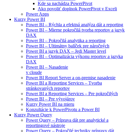
Kde sa nachádza PowerPivot
Ako povoliť doplnok PowerPivot v Exceli
Power Apps
Kurzy Power BI
Power BI – Rýchla a efektná analýza dát a reporting
Power BI – Mierne pokročilá tvorba reportov a jazyk
DAX
Power BI – Pokročilá analytika a reporting
Power BI – Ultimátny balíček pre náročných
Power BI a jazyk DAX – Jedi Master level
Power BI – Optimalizácia výkonu reportov a jazyka
DAX
Power BI – Nasadenie
v cloude
Power BI Report Server a on-premise nasadenie
Power BI a Reporting Services – Tvorba
stránkovaných reportov
Power BI a Reporting Services – Pre pokročilých
Power BI – Pre vývojárov
Kurzy Power BI na mieru
Konzultácie k PowerPivotu a Power BI
Kurzy Power Query
Power Query – Príprava dát pre analytické a
reportingové nástroje
Power Query – Pokročilé techniky prípravy dát