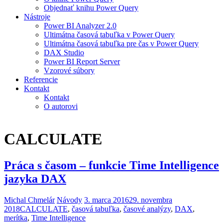
Objednať knihu Power Query
Nástroje
Power BI Analyzer 2.0
Ultimátna časová tabuľka v Power Query
Ultimátna časová tabuľka pre čas v Power Query
DAX Studio
Power BI Report Server
Vzorové súbory
Referencie
Kontakt
Kontakt
O autorovi
CALCULATE
Práca s časom – funkcie Time Intelligence
jazyka DAX
Michal Chmelár
Návody
3. marca 2016
29. novembra
2018
CALCULATE
,
časová tabuľka
,
časové analýzy
,
DAX
,
merítka
,
Time Intelligence