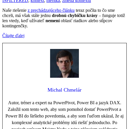
ISFILTERED
,
kontext
,
merítka
,
zmena kontextu
Naše riešenie
z prechádzajúceho článku
teraz počíta to čo sme
chceli, má však stále jednu
drobnú chybičku krásy
– funguje totiž
len vtedy, keď užívateľ
nemení
oblasť riadkov alebo stĺpcov
kontingenčky.
Čítajte ďalej
Michal Chmelár
Autor, tréner a expert na PowerPivot, Power BI a jazyk DAX.
Založil som tento web, aby som pomohol dostať PowerPivot a
Power BI do širšieho povedomia, a aby som ľuďom ukázal, že aj
komplexné analytické problémy idú riešiť jednoducho. Po