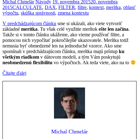
Michal Chmelár
Návody
19. novembra 2015
20. novembra
2015
CALCULATE
,
DAX
,
FILTER
,
filtre
,
kontext
,
merítka
,
oblasť
výpočtu
,
skúška správnosti
,
zmena kontextu
V predchádzajúcom článku
sme si ukázali, ako viete vytvoriť
základné
merítka
. Tu však celé využitie merítok
ešte len začína
.
Takže si v tomto článku ukážeme, ako vieme používať filtre, a
pomocou nich vypočítať pokročilejšie ukazovatele. Merítka totiž
nemusia byť obmedzené len na jednoduché vzorce. Ako sme
spomínali v predchádzajúcom článku, merítka majú prístup
ku
všetkým riadkom
v dátovom modeli, a tým Vám poskytujú
neobmedzenú flexibilitu
vo výpočtoch. Ak teda viete, ako na to
Čítajte ďalej
Michal Chmelár