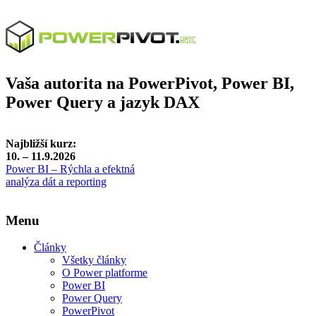
Vaša autorita na PowerPivot, Power BI,
Power Query a jazyk DAX
Najbližší kurz:
10. – 11.9.2026
Power BI – Rýchla a efektná
analýza dát a reporting
Menu
Články
Všetky články
O Power platforme
Power BI
Power Query
PowerPivot