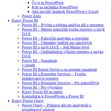
Čo je to PowerPivot
Kde sa nachádza PowerPivot
Ako povoliť doplnok PowerPivot v Exceli
Power Apps
Kurzy Power BI
Power BI – Rýchla a efektná analýza dát a reporting
Power BI – Mierne pokročilá tvorba reportov a jazyk
DAX
Power BI – Pokročilá analytika a reporting
Power BI – Ultimátny balíček pre náročných
Power BI a jazyk DAX – Jedi Master level
Power BI – Optimalizácia výkonu reportov a jazyka
DAX
Power BI – Nasadenie
v cloude
Power BI Report Server a on-premise nasadenie
Power BI a Reporting Services – Tvorba
stránkovaných reportov
Power BI a Reporting Services – Pre pokročilých
Power BI – Pre vývojárov
Kurzy Power BI na mieru
Konzultácie k PowerPivotu a Power BI
Kurzy Power Query
Power Query – Príprava dát pre analytické a
reportingové nástroje