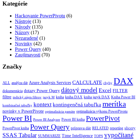
Kategórie
Hackovanie PowerPivotu
(6)
Nástroje
(13)
Návody
(135)
Názory
(17)
Nezaradené
(1)
Novinky
(42)
Power Query
(40)
Zaujímavosti
(70)
Značky
DAX
CALCULATE
Azure Analysis Services
ALL
analýza dát
chyby
dátový model
Excel
dotazy Power Query
FILTER
dokumentácia
filtre
kniha
kniha jazyk DAX
kniha DAX
Kniha Power BI
indický zápis filtrov
jazyk M
merítka
kontext
kontingenčná tabuľka
kombinačné tabuľky
novinky v PowerPivote
optimalizácia výkonu PowerPivotu
optimalizácia pamäte
Power BI
PowerPivot
Power BI kniha
Power BI Analyzer
Power Query
príprava dát
slicery
reportíng
PowerPivot kniha
RELATED
vypočítané
SSAS Tabular
Time Intelligence
SUMMARIZE
TOPN