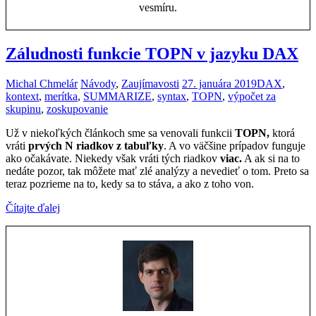
vesmíru.
Záludnosti funkcie TOPN v jazyku DAX
Michal Chmelár
Návody
,
Zaujímavosti
27. januára 2019
DAX
,
kontext
,
merítka
,
SUMMARIZE
,
syntax
,
TOPN
,
výpočet za
skupinu
,
zoskupovanie
Už v niekoľkých článkoch sme sa venovali funkcii
TOPN,
ktorá
vráti
prvých N riadkov z tabuľky
. A vo väčšine prípadov funguje
ako očakávate. Niekedy však vráti tých riadkov
viac.
A ak si na to
nedáte pozor, tak môžete mať zlé analýzy a nevedieť o tom. Preto sa
teraz pozrieme na to, kedy sa to stáva, a ako z toho von.
Čítajte ďalej