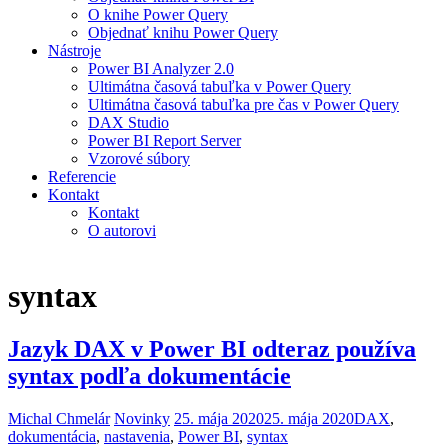
O knihe Power Query
Objednať knihu Power Query
Nástroje
Power BI Analyzer 2.0
Ultimátna časová tabuľka v Power Query
Ultimátna časová tabuľka pre čas v Power Query
DAX Studio
Power BI Report Server
Vzorové súbory
Referencie
Kontakt
Kontakt
O autorovi
syntax
Jazyk DAX v Power BI odteraz používa
syntax podľa dokumentácie
Michal Chmelár
Novinky
25. mája 2020
25. mája 2020
DAX
,
dokumentácia
,
nastavenia
,
Power BI
,
syntax