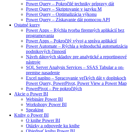
Power Query – Pokročilé techniky prípravy dát
Power Query – Skriptovanie v jazyku M
Power Query – Optimalizácia výkonu
Power Query – Získavanie dát pomocou API
Ostatné kurzy
Power Apps – Rýchla tvorba firemných aplikácií bez
programovania
Power Apps – Pokročilý vývoj a správa aplikácií
Power Automate – Rýchla a jednoduchá automatizácia
podnikových činností
Návrh dátových skladov pre analytické a reportingové
nástroje
SQL Server Analysis Services – SSAS Tabular a on-
premise nasadenie
Excel naplno – Spracovanie veľkých dát v doplnkoch
Power Query, PowerPivot, Power View a Power Map
PowerPivot – Pre pokročilých
Akcie o Power BI
Webináre Power BI
Workshopy Power BI
Speaking
Knihy o Power BI
O knihe Power BI
Otázky a odpovede ku knihe
Objednať knihu Power BI