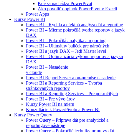
Kde sa nachádza PowerPivot
Ako povoliť doplnok PowerPivot v Exceli
Power Apps
Kurzy Power BI
Power BI – Rýchla a efektná analýza dát a reporting
Power BI – Mierne pokročilá tvorba reportov a jazyk
DAX
Power BI – Pokročilá analytika a reporting
Power BI – Ultimátny balíček pre náročných
Power BI a jazyk DAX – Jedi Master level
Power BI – Optimalizácia výkonu reportov a jazyka
DAX
Power BI – Nasadenie
v cloude
Power BI Report Server a on-premise nasadenie
Power BI a Reporting Services – Tvorba
stránkovaných reportov
Power BI a Reporting Services – Pre pokročilých
Power BI – Pre vývojárov
Kurzy Power BI na mieru
Konzultácie k PowerPivotu a Power BI
Kurzy Power Query
Power Query – Príprava dát pre analytické a
reportingové nástroje
Power Query – Pokročilé techniky prípravy dát