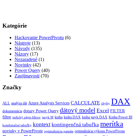
Kategórie
Hackovanie PowerPivotu
(6)
Nástroje
(13)
Návody
(135)
Názory
(17)
Nezaradené
(1)
Novinky
(42)
Power Query
(40)
Zaujímavosti
(70)
Značky
DAX
CALCULATE
Azure Analysis Services
ALL
analýza dát
chyby
dátový model
Excel
dotazy Power Query
FILTER
dokumentácia
filtre
kniha
kniha jazyk DAX
kniha DAX
Kniha Power BI
indický zápis filtrov
jazyk M
merítka
kontext
kontingenčná tabuľka
kombinačné tabuľky
novinky v PowerPivote
optimalizácia výkonu PowerPivotu
optimalizácia pamäte