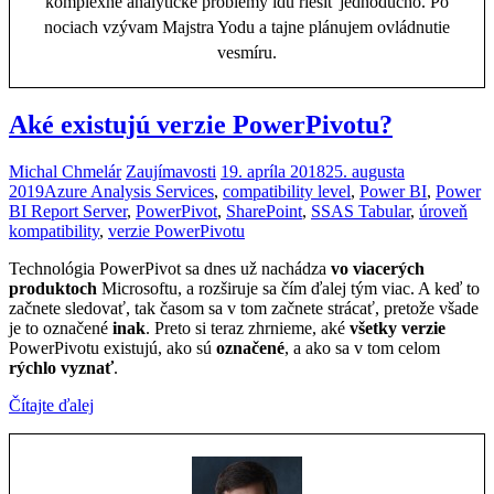
komplexné analytické problémy idú riešiť jednoducho. Po
nociach vzývam Majstra Yodu a tajne plánujem ovládnutie
vesmíru.
Aké existujú verzie PowerPivotu?
Michal Chmelár
Zaujímavosti
19. apríla 2018
25. augusta
2019
Azure Analysis Services
,
compatibility level
,
Power BI
,
Power
BI Report Server
,
PowerPivot
,
SharePoint
,
SSAS Tabular
,
úroveň
kompatibility
,
verzie PowerPivotu
Technológia PowerPivot sa dnes už nachádza
vo viacerých
produktoch
Microsoftu, a rozširuje sa čím ďalej tým viac. A keď to
začnete sledovať, tak časom sa v tom začnete strácať, pretože všade
je to označené
inak
. Preto si teraz zhrnieme, aké
všetky verzie
PowerPivotu existujú, ako sú
označené
, a ako sa v tom celom
rýchlo vyznať
.
Čítajte ďalej