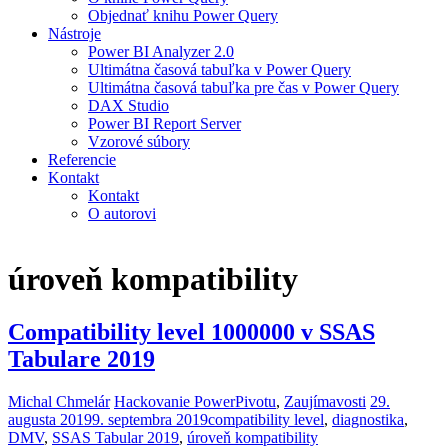
Objednať knihu Power Query
Nástroje
Power BI Analyzer 2.0
Ultimátna časová tabuľka v Power Query
Ultimátna časová tabuľka pre čas v Power Query
DAX Studio
Power BI Report Server
Vzorové súbory
Referencie
Kontakt
Kontakt
O autorovi
úroveň kompatibility
Compatibility level 1000000 v SSAS
Tabulare 2019
Michal Chmelár
Hackovanie PowerPivotu
,
Zaujímavosti
29.
augusta 2019
9. septembra 2019
compatibility level
,
diagnostika
,
DMV
,
SSAS Tabular 2019
,
úroveň kompatibility