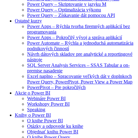
Power Query – Skriptovanie v jazyku M
Power Query – Optimalizácia výkonu
Power Query – Získavanie dát pomocou API
Ostatné kurzy
Power Apps – Rýchla tvorba firemných aplikácií bez
programovania
Power Apps – Pokročilý vývoj a správa aplikácií
Power Automate – Rýchla a jednoduchá automatizácia
podnikových činností
Návrh dátových skladov pre analytické a reportingové
nástroje
SQL Server Analysis Services – SSAS Tabular a on-
premise nasadenie
Excel naplno – Spracovanie veľkých dát v doplnkoch
Power Query, PowerPivot, Power View a Power Map
PowerPivot – Pre pokročilých
Akcie o Power BI
Webináre Power BI
Workshopy Power BI
Speaking
Knihy o Power BI
O knihe Power BI
Otázky a odpovede ku knihe
Objednať knihu Power BI
O knihe Power Query