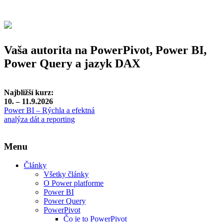
Vaša autorita na PowerPivot, Power BI,
Power Query a jazyk DAX
Najbližší kurz:
10. – 11.9.2026
Power BI – Rýchla a efektná
analýza dát a reporting
Menu
Články
Všetky články
O Power platforme
Power BI
Power Query
PowerPivot
Čo je to PowerPivot