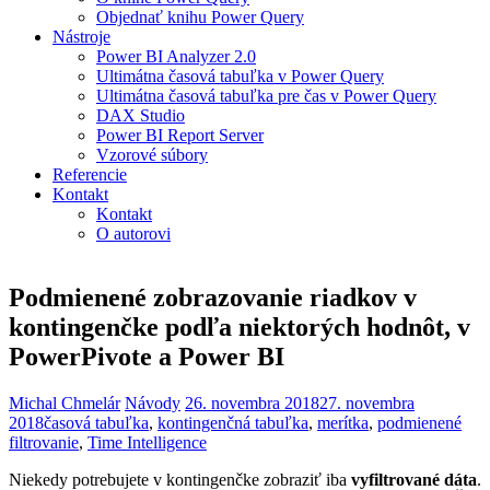
Objednať knihu Power Query
Nástroje
Power BI Analyzer 2.0
Ultimátna časová tabuľka v Power Query
Ultimátna časová tabuľka pre čas v Power Query
DAX Studio
Power BI Report Server
Vzorové súbory
Referencie
Kontakt
Kontakt
O autorovi
Podmienené zobrazovanie riadkov v
kontingenčke podľa niektorých hodnôt, v
PowerPivote a Power BI
Michal Chmelár
Návody
26. novembra 2018
27. novembra
2018
časová tabuľka
,
kontingenčná tabuľka
,
merítka
,
podmienené
filtrovanie
,
Time Intelligence
Niekedy potrebujete v kontingenčke zobraziť iba
vyfiltrované dáta
.