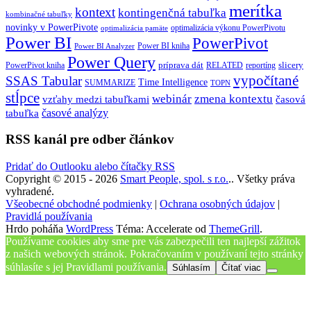
merítka
kontext
kontingenčná tabuľka
kombinačné tabuľky
novinky v PowerPivote
optimalizácia výkonu PowerPivotu
optimalizácia pamäte
Power BI
PowerPivot
Power BI kniha
Power BI Analyzer
Power Query
príprava dát
slicery
reportíng
PowerPivot kniha
RELATED
vypočítané
SSAS Tabular
Time Intelligence
SUMMARIZE
TOPN
stĺpce
webinár
zmena kontextu
vzťahy medzi tabuľkami
časová
tabuľka
časové analýzy
RSS kanál pre odber článkov
Pridať do Outlooku alebo čítačky RSS
Copyright © 2015 - 2026
Smart People, spol. s r.o.
.. Všetky práva
vyhradené.
Všeobecné obchodné podmienky
|
Ochrana osobných údajov
|
Pravidlá používania
Hrdo poháňa
WordPress
Téma: Accelerate od
ThemeGrill
.
Používame cookies aby sme pre vás zabezpečili ten najlepší zážitok
z našich webových stránok. Pokračovaním v používaní tejto stránky
súhlasíte s jej Pravidlami používania.
Súhlasím
Čítať viac