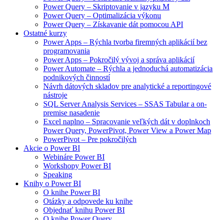
Power Query – Skriptovanie v jazyku M
Power Query – Optimalizácia výkonu
Power Query – Získavanie dát pomocou API
Ostatné kurzy
Power Apps – Rýchla tvorba firemných aplikácií bez
programovania
Power Apps – Pokročilý vývoj a správa aplikácií
Power Automate – Rýchla a jednoduchá automatizácia
podnikových činností
Návrh dátových skladov pre analytické a reportingové
nástroje
SQL Server Analysis Services – SSAS Tabular a on-
premise nasadenie
Excel naplno – Spracovanie veľkých dát v doplnkoch
Power Query, PowerPivot, Power View a Power Map
PowerPivot – Pre pokročilých
Akcie o Power BI
Webináre Power BI
Workshopy Power BI
Speaking
Knihy o Power BI
O knihe Power BI
Otázky a odpovede ku knihe
Objednať knihu Power BI
O knihe Power Query