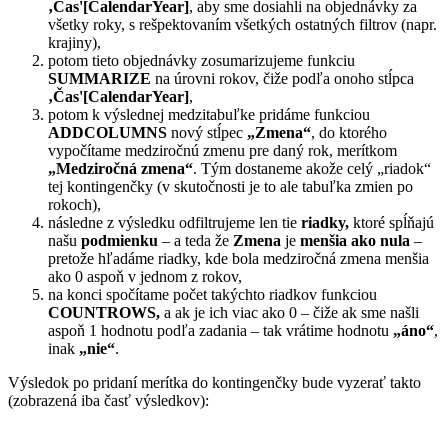
‚Čas'[CalendarYear]
, aby sme dosiahli na objednávky za
všetky roky, s rešpektovaním všetkých ostatných filtrov (napr.
krajiny),
potom tieto objednávky zosumarizujeme funkciu
SUMMARIZE
na úrovni rokov, čiže podľa onoho stĺpca
‚Čas'[CalendarYear]
,
potom k výslednej medzitabuľke pridáme funkciou
ADDCOLUMNS
nový stĺpec
„Zmena“
, do ktorého
vypočítame medziročnú zmenu pre daný rok, merítkom
„Medziročná zmena“
. Tým dostaneme akože celý „riadok“
tej kontingenčky (v skutočnosti je to ale tabuľka zmien po
rokoch),
následne z výsledku odfiltrujeme len tie
riadky,
ktoré spĺňajú
našu
podmienku
– a teda že
Zmena
je
menšia ako nula
–
pretože hľadáme riadky, kde bola medziročná zmena menšia
ako 0 aspoň v jednom z rokov,
na konci spočítame počet takýchto riadkov funkciou
COUNTROWS,
a ak je ich viac ako 0 – čiže ak sme našli
aspoň 1 hodnotu podľa zadania – tak vrátime hodnotu
„áno“
,
inak
„nie“
.
Výsledok po pridaní merítka do kontingenčky bude vyzerať takto
(zobrazená iba časť výsledkov):