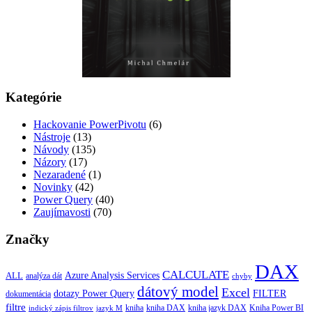
Kategórie
Hackovanie PowerPivotu
(6)
Nástroje
(13)
Návody
(135)
Názory
(17)
Nezaradené
(1)
Novinky
(42)
Power Query
(40)
Zaujímavosti
(70)
Značky
DAX
CALCULATE
Azure Analysis Services
ALL
analýza dát
chyby
dátový model
Excel
dotazy Power Query
FILTER
dokumentácia
filtre
kniha
kniha jazyk DAX
kniha DAX
Kniha Power BI
indický zápis filtrov
jazyk M