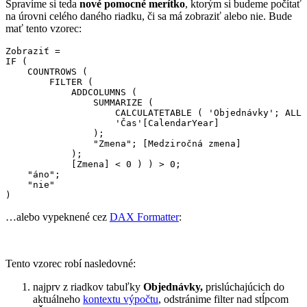
Spravíme si teda
nové pomocné merítko
, ktorým si budeme počítať
na úrovni celého daného riadku, či sa má zobraziť alebo nie. Bude
mať tento vzorec:
Zobraziť =

IF (

    COUNTROWS (

        FILTER (

            ADDCOLUMNS (

                SUMMARIZE (

                    CALCULATETABLE ( 'Objednávky'; ALL 
                    'Čas'[CalendarYear]

                );

                "Zmena"; [Medziročná zmena]

            );

            [Zmena] < 0 ) ) > 0;

    "áno";

    "nie"

…alebo vypeknené cez
DAX Formatter
:
Tento vzorec robí nasledovné:
najprv z riadkov tabuľky
Objednávky,
prislúchajúcich do
aktuálneho
kontextu výpočtu
, odstránime filter nad stĺpcom