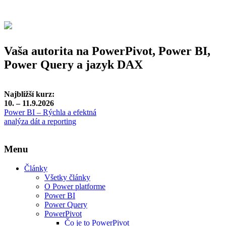
Vaša autorita na PowerPivot, Power BI,
Power Query a jazyk DAX
Najbližší kurz:
10. – 11.9.2026
Power BI – Rýchla a efektná
analýza dát a reporting
Menu
Články
Všetky články
O Power platforme
Power BI
Power Query
PowerPivot
Čo je to PowerPivot