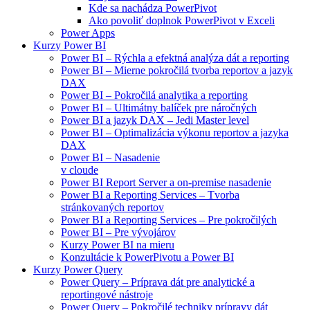
Kde sa nachádza PowerPivot
Ako povoliť doplnok PowerPivot v Exceli
Power Apps
Kurzy Power BI
Power BI – Rýchla a efektná analýza dát a reporting
Power BI – Mierne pokročilá tvorba reportov a jazyk
DAX
Power BI – Pokročilá analytika a reporting
Power BI – Ultimátny balíček pre náročných
Power BI a jazyk DAX – Jedi Master level
Power BI – Optimalizácia výkonu reportov a jazyka
DAX
Power BI – Nasadenie
v cloude
Power BI Report Server a on-premise nasadenie
Power BI a Reporting Services – Tvorba
stránkovaných reportov
Power BI a Reporting Services – Pre pokročilých
Power BI – Pre vývojárov
Kurzy Power BI na mieru
Konzultácie k PowerPivotu a Power BI
Kurzy Power Query
Power Query – Príprava dát pre analytické a
reportingové nástroje
Power Query – Pokročilé techniky prípravy dát