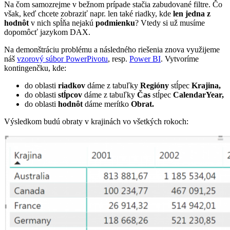
Na čom samozrejme v bežnom prípade stačia zabudované filtre. Čo
však, keď chcete zobraziť napr. len také riadky, kde
len jedna z
hodnôt
v nich spĺňa nejakú
podmienku
? Vtedy si už musíme
dopomôcť jazykom DAX.
Na demonštráciu problému a následného riešenia znova využijeme
náš
vzorový súbor PowerPivotu
, resp.
Power BI
. Vytvoríme
kontingenčku, kde:
do oblasti
riadkov
dáme z tabuľky
Regióny
stĺpec
Krajina,
do oblasti
stĺpcov
dáme z tabuľky
Čas
stĺpec
CalendarYear,
do oblasti
hodnôt
dáme merítko
Obrat.
Výsledkom budú obraty v krajinách vo všetkých rokoch: