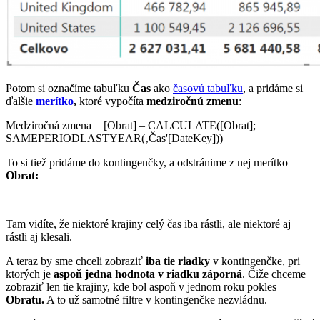
Potom si označíme tabuľku
Čas
ako
časovú tabuľku
, a pridáme si
ďalšie
merítko
,
ktoré vypočíta
medziročnú zmenu
:
Medziročná zmena = [Obrat] – CALCULATE([Obrat];
SAMEPERIODLASTYEAR(‚Čas'[DateKey]))
To si tiež pridáme do kontingenčky, a odstránime z nej merítko
Obrat:
Tam vidíte, že niektoré krajiny celý čas iba rástli, ale niektoré aj
rástli aj klesali.
A teraz by sme chceli zobraziť
iba tie riadky
v kontingenčke, pri
ktorých je
aspoň jedna hodnota v riadku záporná
. Čiže chceme
zobraziť len tie krajiny, kde bol aspoň v jednom roku pokles
Obratu.
A to už samotné filtre v kontingenčke nezvládnu.