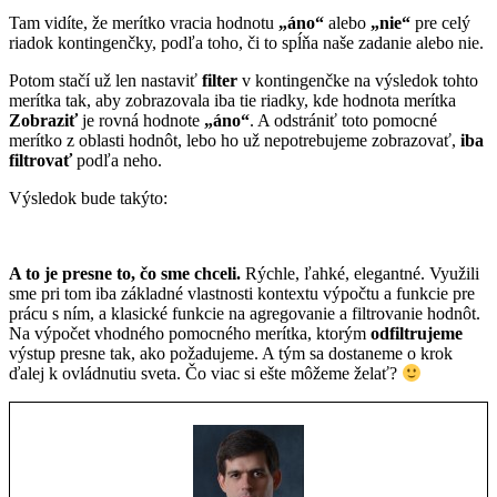
Tam vidíte, že merítko vracia hodnotu
„áno“
alebo
„nie“
pre celý
riadok kontingenčky, podľa toho, či to spĺňa naše zadanie alebo nie.
Potom stačí už len nastaviť
filter
v kontingenčke na výsledok tohto
merítka tak, aby zobrazovala iba tie riadky, kde hodnota merítka
Zobraziť
je rovná hodnote
„áno“
. A odstrániť toto pomocné
merítko z oblasti hodnôt, lebo ho už nepotrebujeme zobrazovať,
iba
filtrovať
podľa neho.
Výsledok bude takýto:
A to je presne to, čo sme chceli.
Rýchle, ľahké, elegantné. Využili
sme pri tom iba základné vlastnosti kontextu
výpočtu a funkcie pre
prácu s ním, a klasické funkcie na agregovanie a filtrovanie hodnôt.
Na výpočet vhodného pomocného merítka, ktorým
odfiltrujeme
výstup presne tak, ako požadujeme. A tým sa dostaneme o krok
ďalej k ovládnutiu sveta. Čo viac si ešte môžeme želať?