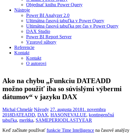
Objednať knihu Power Query
Nástroje
Power BI Analyzer 2.0
Ultimátna časová tabuľka v Power Query
Ultimátna časová tabuľka pre čas v Power Query
DAX Studio
Power BI Report Server
Vzorové súbory
Referencie
Kontakt
Kontakt
O autorovi
Ako na chybu „Funkciu DATEADD
možno použiť iba so súvislými výbermi
dátumov“ v jazyku DAX
Michal Chmelár
Návody
27. augusta 2018
1. novembra
2018
DATEADD
,
DAX
,
HASONEVALUE
,
kontingenčná
tabuľka
,
merítka
,
SAMEPERIODLASTYEAR
Keď začínate používať
funkcie Time Intelligence
na časové analýzy