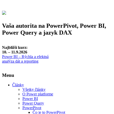
Vaša autorita na PowerPivot, Power BI,
Power Query a jazyk DAX
Najbližší kurz:
10. – 11.9.2026
Power BI – Rýchla a efektná
analýza dát a reporting
Menu
Články
Všetky články
O Power platforme
Power BI
Power Query
PowerPivot
Čo je to PowerPivot