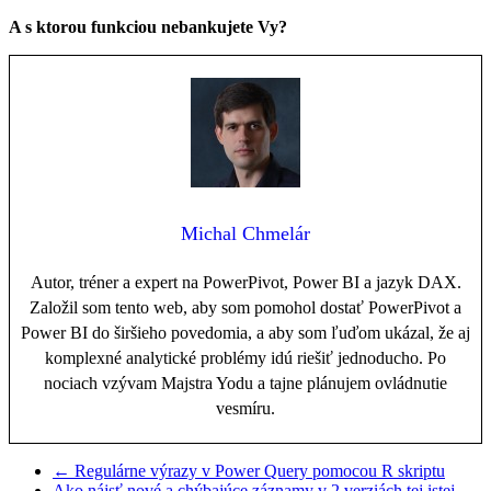
A s ktorou funkciou nebankujete Vy?
Michal Chmelár
Autor, tréner a expert na PowerPivot, Power BI a jazyk DAX.
Založil som tento web, aby som pomohol dostať PowerPivot a
Power BI do širšieho povedomia, a aby som ľuďom ukázal, že aj
komplexné analytické problémy idú riešiť jednoducho. Po
nociach vzývam Majstra Yodu a tajne plánujem ovládnutie
vesmíru.
←
Regulárne výrazy v Power Query pomocou R skriptu
Ako nájsť nové a chýbajúce záznamy v 2 verziách tej istej