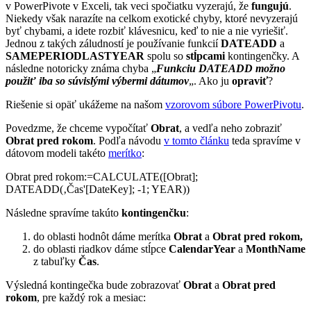
v PowerPivote v Exceli, tak veci spočiatku vyzerajú, že
fungujú
.
Niekedy však narazíte na celkom exotické chyby, ktoré nevyzerajú
byť chybami, a idete rozbiť klávesnicu, keď to nie a nie vyriešiť.
Jednou z takých záludností je používanie funkcií
DATEADD
a
SAMEPERIODLASTYEAR
spolu so
stĺpcami
kontingenčky. A
následne notoricky známa chyba „
Funkciu DATEADD možno
použiť iba so súvislými výbermi dátumov
„. Ako ju
opraviť
?
Riešenie si opäť ukážeme na našom
vzorovom súbore PowerPivotu
.
Povedzme, že chceme vypočítať
Obrat
, a vedľa neho zobraziť
Obrat pred rokom
. Podľa návodu
v tomto článku
teda spravíme v
dátovom modeli takéto
merítko
:
Obrat pred rokom:=CALCULATE([Obrat];
DATEADD(‚Čas'[DateKey]; -1; YEAR))
Následne spravíme takúto
kontingenčku
:
do oblasti hodnôt dáme merítka
Obrat
a
Obrat pred rokom,
do oblasti riadkov dáme stĺpce
CalendarYear
a
MonthName
z tabuľky
Čas
.
Výsledná kontingečka bude zobrazovať
Obrat
a
Obrat pred
rokom
, pre každý rok a mesiac: