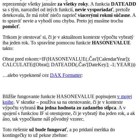
reprezentuje všetky januáre
za všetky roky
. A funkcia
DATEADD
sa s tým, narozdiel od iných funkcií,
nevie vysporiadať
, pretože
detekovala, že má robiť niečo naprieč
viacerými rokmi súčasne
. A
to spraviť nevie a vyhodí onu chybu. Preto jej musíme trochu
pomôcť
.
Trikom je otestovať si, či je v aktuálnom kontexte výpočtu vybratý
iba jeden rok. To spravíme pomocou funkcie
HASONEVALUE
takto:
Obrat pred rokom:=IF(HASONEVALUE(‚Čas'[CalendarYear]);
CALCULATE([Obrat]; DATEADD(‚Čas'[DateKey]; -1; YEAR)))
…alebo vypeknené cez
DAX Formatter
:
Bližšie fungovanie funkcie HASONEVALUE popisujem
v mojej
knihe
. V skratke – používa sa na otestovanie, či je v kontexte
výpočtu vybraná
iba jedna hodnota zo zadaného stĺpca
. A v
spojení s funkciou IF si otestujeme, či je vybratý iba jeden rok, a ak
áno, tak vypočítame náš pôvodný vzorec.
Toto riešenie
už bude fungovať
, a po pridaní merítka do
kontingečky to už pekne zbehne: