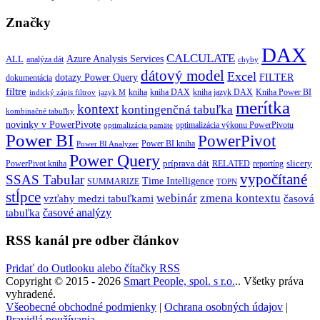
Značky
DAX
CALCULATE
Azure Analysis Services
ALL
analýza dát
chyby
dátový model
Excel
dotazy Power Query
FILTER
dokumentácia
filtre
kniha
kniha jazyk DAX
kniha DAX
Kniha Power BI
indický zápis filtrov
jazyk M
merítka
kontext
kontingenčná tabuľka
kombinačné tabuľky
novinky v PowerPivote
optimalizácia výkonu PowerPivotu
optimalizácia pamäte
Power BI
PowerPivot
Power BI kniha
Power BI Analyzer
Power Query
príprava dát
slicery
reportíng
PowerPivot kniha
RELATED
vypočítané
SSAS Tabular
Time Intelligence
SUMMARIZE
TOPN
stĺpce
webinár
zmena kontextu
vzťahy medzi tabuľkami
časová
tabuľka
časové analýzy
RSS kanál pre odber článkov
Pridať do Outlooku alebo čítačky RSS
Copyright © 2015 - 2026
Smart People, spol. s r.o.
.. Všetky práva
vyhradené.
Všeobecné obchodné podmienky
|
Ochrana osobných údajov
|
Pravidlá používania