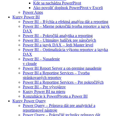
Kde sa nachádza PowerPivot
Ako povoliť doplnok PowerPivot v Exceli
Power Apps
Kurzy Power BI
Power BI – Rýchla a efektná analýza dát a reporting
Power BI – Mierne pokročilá tvorba reportov a jazyk
DAX
Power BI – Pokročilá analytika a reporting
Power BI – Ultimátny balíček pre náročných
Power BI a jazyk DAX – Jedi Master level
Power BI – Optimalizácia výkonu reportov a jazyka
DAX
Power BI – Nasadenie
v cloude
Power BI Report Server a on-premise nasadenie
Power BI a Reporting Services – Tvorba
stránkovaných reportov
Power BI a Reporting Services – Pre pokročilých
Power BI – Pre vývojárov
Kurzy Power BI na mieru
Konzultácie k PowerPivotu a Power BI
Kurzy Power Query
Power Query – Príprava dát pre analytické a
reportingové nástroje
Power Query – Pokročilé techniky prípravy dát