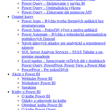
Power Query – Skriptovanie v jazyku M
Power Query – Optimalizácia výkonu
Power Query – Získavanie dát pomocou API
Ostatné kurzy
Power Apps – Rýchla tvorba firemných aplikácií bez
programovania
Power Apps – Pokročilý vývoj a správa aplikácií
Power Automate – Rýchla a jednoduchá automatizácia
podnikových činností
Návrh dátových skladov pre analytické a reportingové
nástroje
SQL Server Analysis Services – SSAS Tabular a on-
premise nasadenie
Excel naplno – Spracovanie veľkých dát v doplnkoch
Power Query, PowerPivot, Power View a Power Map
PowerPivot – Pre pokročilých
Akcie o Power BI
Webináre Power BI
Workshopy Power BI
Speaking
Knihy o Power BI
O knihe Power BI
Otázky a odpovede ku knihe
Objednať knihu Power BI
O knihe Power Query