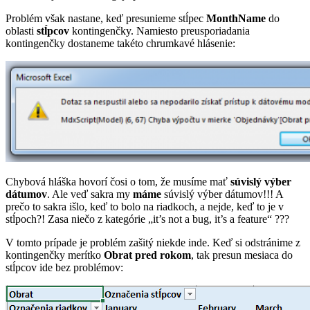
Problém však nastane, keď presunieme stĺpec
MonthName
do
oblasti
stĺpcov
kontingenčky. Namiesto preusporiadania
kontingenčky dostaneme takéto chrumkavé hlásenie:
Chybová hláška hovorí čosi o tom, že musíme mať
súvislý výber
dátumov
. Ale veď sakra my
máme
súvislý výber dátumov!!! A
prečo to sakra išlo, keď to bolo na riadkoch, a nejde, keď to je v
stĺpoch?! Zasa niečo z kategórie „it’s not a bug, it’s a feature“ ???
V tomto prípade je problém zašitý niekde inde. Keď si odstránime z
kontingenčky merítko
Obrat pred rokom
, tak presun mesiaca do
stĺpcov ide bez problémov: