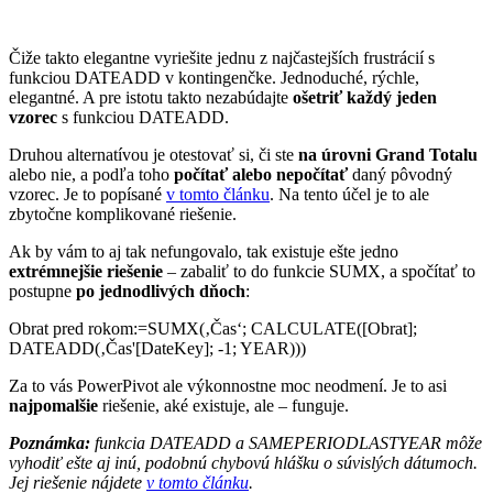
Čiže takto elegantne vyriešite jednu z najčastejších frustrácií s
funkciou DATEADD v kontingenčke. Jednoduché, rýchle,
elegantné. A pre istotu takto nezabúdajte
ošetriť každý jeden
vzorec
s funkciou DATEADD.
Druhou alternatívou je otestovať si, či ste
na úrovni Grand Totalu
alebo nie, a podľa toho
počítať alebo nepočítať
daný pôvodný
vzorec. Je to popísané
v tomto článku
. Na tento účel je to ale
zbytočne komplikované riešenie.
Ak by vám to aj tak nefungovalo, tak existuje ešte jedno
extrémnejšie riešenie
– zabaliť to do funkcie SUMX, a spočítať to
postupne
po jednodlivých dňoch
:
Obrat pred rokom:=SUMX(‚Čas‘; CALCULATE([Obrat];
DATEADD(‚Čas'[DateKey]; -1; YEAR)))
Za to vás PowerPivot ale výkonnostne moc neodmení. Je to asi
najpomalšie
riešenie, aké existuje, ale – funguje.
Poznámka:
funkcia DATEADD a SAMEPERIODLASTYEAR môže
vyhodiť ešte aj inú, podobnú chybovú hlášku o súvislých dátumoch.
Jej riešenie nájdete
v tomto článku
.