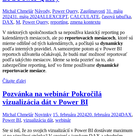
Michal Chmelár
Návody
,
Power Query
,
Zaujímavosti
31. mája
2024
31. mája 2024
ALLEXCEPT
,
CALCULATE
,
časová tabuľka
,
DAX
,
M
,
Power Query
,
reportíng
,
zmena kontextu
V niektorých spoločnostiach sa nepoužíva klasický reporting po
kalendárnych mesiacoch, ale po
reportovacích mesiacoch
, ktoré sú
mierne odlišné od tých kalendárnych, a počítajú sa
dynamicky
podľa interných pravidiel. A samozrejme potom aj v Power BI
reportoch užívatelia očakávajú, že budú mať možnosť reportovať
podľa takýchto mesiacov. Ideme sa teda pozrieť na to, ako
zabezpečíme reporting, keď vo firme používame
dynamické
reportovacie mesiace
.
Čítajte ďalej
Pozvánka na webinár Pokročilá
vizualizácia dát v Power BI
Michal Chmelár
Novinky
15. februára 2024
20. februára 2024
DAX
,
Power BI
,
vizualizácia dát
,
webinár
Ste si istí, že zo svojich vizualizácií v Power BI dostávate maximum
aj po vizuálnej stránke? V spojení s jazykom DAX a vhodným