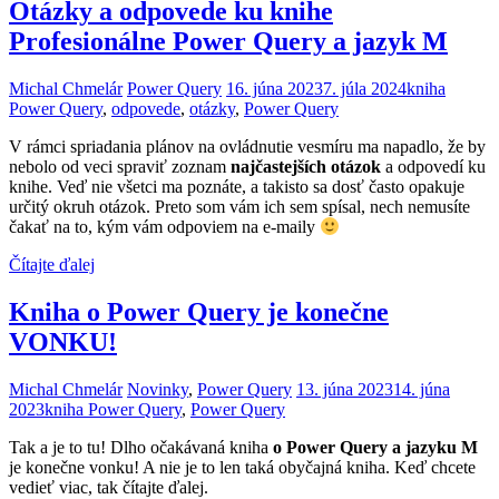
Otázky a odpovede ku knihe
Profesionálne Power Query a jazyk M
Michal Chmelár
Power Query
16. júna 2023
7. júla 2024
kniha
Power Query
,
odpovede
,
otázky
,
Power Query
V rámci spriadania plánov na ovládnutie vesmíru ma napadlo, že by
nebolo od veci spraviť zoznam
najčastejších otázok
a odpovedí ku
knihe. Veď nie všetci ma poznáte, a takisto sa dosť často opakuje
určitý okruh otázok. Preto som vám ich sem spísal, nech nemusíte
čakať na to, kým vám odpoviem na e-maily
Čítajte ďalej
Kniha o Power Query je konečne
VONKU!
Michal Chmelár
Novinky
,
Power Query
13. júna 2023
14. júna
2023
kniha Power Query
,
Power Query
Tak a je to tu! Dlho očakávaná kniha
o Power Query a jazyku M
je konečne vonku! A nie je to len taká obyčajná kniha. Keď chcete
vedieť viac, tak čítajte ďalej.