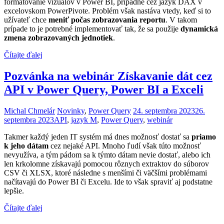
formátovanie vizuálov v Power BI, prípadne cez jazyk DAX v
excelovskom PowerPivote. Problém však nastáva vtedy, keď si to
užívateľ chce
meniť počas zobrazovania reportu
. V takom
prípade to je potrebné implementovať tak, že sa použije
dynamická
zmena zobrazovaných jednotiek
.
Čítajte ďalej
Pozvánka na webinár Získavanie dát cez
API v Power Query, Power BI a Exceli
Michal Chmelár
Novinky
,
Power Query
24. septembra 2023
26.
septembra 2023
API
,
jazyk M
,
Power Query
,
webinár
Takmer každý jeden IT systém má dnes možnosť dostať sa
priamo
k jeho dátam
cez nejaké API. Mnoho ľudí však túto možnosť
nevyužíva, a tým pádom sa k týmto dátam nevie dostať, alebo ich
len krkolomne získavajú pomocou rôznych extraktov do súborov
CSV či XLSX, ktoré následne s menšími či väčšími problémami
načítavajú do Power BI či Excelu. Ide to však spraviť aj podstatne
lepšie.
Čítajte ďalej