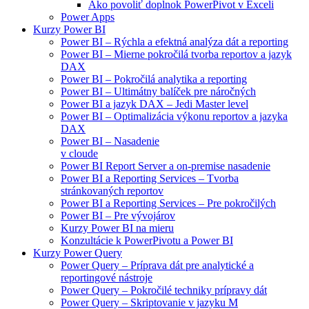
Ako povoliť doplnok PowerPivot v Exceli
Power Apps
Kurzy Power BI
Power BI – Rýchla a efektná analýza dát a reporting
Power BI – Mierne pokročilá tvorba reportov a jazyk
DAX
Power BI – Pokročilá analytika a reporting
Power BI – Ultimátny balíček pre náročných
Power BI a jazyk DAX – Jedi Master level
Power BI – Optimalizácia výkonu reportov a jazyka
DAX
Power BI – Nasadenie
v cloude
Power BI Report Server a on-premise nasadenie
Power BI a Reporting Services – Tvorba
stránkovaných reportov
Power BI a Reporting Services – Pre pokročilých
Power BI – Pre vývojárov
Kurzy Power BI na mieru
Konzultácie k PowerPivotu a Power BI
Kurzy Power Query
Power Query – Príprava dát pre analytické a
reportingové nástroje
Power Query – Pokročilé techniky prípravy dát
Power Query – Skriptovanie v jazyku M