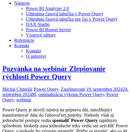
Nástroje
Power BI Analyzer 2.0
Ultimátna časová tabuľka v Power Query
Ultimátna časová tabuľka pre čas v Power Query
DAX Studio
Power BI Report Server
Vzorové súbory
Referencie
Kontakt
Kontakt
O autorovi
Pozvánka na webinár Zlepšovanie
rýchlosti Power Query
Michal Chmelár
Power Query
,
Zaujímavosti
19. septembra 2024
24.
septembra 2024
M
,
optimalizácia výkonu Power Query
,
Power
Query
,
webinár
Power Query je skvelý nástroj na prípravu dát, umožňujúci
transformovať dáta do ľubovoľnej podoby. Niekedy však aj
jednoduché postupy vedia
spomaliť Power Query
rapídnym
spôsobom. Inokedy zasa jednoduché triky vedia raz urýchliť Power
Query, a inokedy ho výrazne spomaliť. Príďte sa pozrieť, ako sa dá