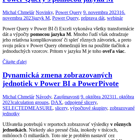
Michal Chmelár
Novinky
,
Power Query
9. novembra 2023
16.
novembra 2023
jazyk M
,
Power Query
,
príprava dát
,
webinár
Power Query v Power BI či Exceli vykonáva všetky transformácie
dát a výpočty
pomocou jazyka M
. Mnoho ľudí však odradzuje
jeho relatívna komplikovanosť či spleť rôznych zátvoriek, a preto
svoju prácu v Power Query obmedzujú len na použitie tlačítok a
jednoduchých vzorcov. Pritom v jazyku M je toho
oveľa viac
.
Čítajte ďalej
Dynamická zmena zobrazovaných
jednotiek v Power BI a PowerPivote
Michal Chmelár
Návody
,
Zaujímavosti
9. októbra 2023
11. októbra
2023
calculation groups
,
DAX
,
odpojené slicery
,
SELECTEDMEASURE
,
slicery
,
výpočtové skupiny
,
zobrazované
jednotky
Užívatelia potrebujú v reportoch zobrazovať výsledky
v rôznych
jednotkách
. Niekedy ako presné čísla, inokedy v tisícoch,
miliónoch či miliardách. Toto nie je problém nastaviť cez