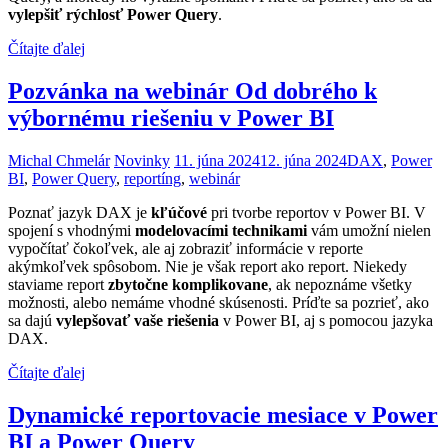
vylepšiť rýchlosť Power Query
.
Čítajte ďalej
Pozvánka na webinár Od dobrého k
výbornému riešeniu v Power BI
Michal Chmelár
Novinky
11. júna 2024
12. júna 2024
DAX
,
Power
BI
,
Power Query
,
reportíng
,
webinár
Poznať jazyk DAX je
kľúčové
pri tvorbe reportov v Power BI. V
spojení s vhodnými
modelovacími technikami
vám umožní nielen
vypočítať čokoľvek, ale aj zobraziť informácie v reporte
akýmkoľvek spôsobom. Nie je však report ako report. Niekedy
staviame report
zbytočne komplikovane
, ak nepoznáme všetky
možnosti, alebo nemáme vhodné skúsenosti. Príďte sa pozrieť, ako
sa dajú
vylepšovať vaše riešenia
v Power BI, aj s pomocou jazyka
DAX.
Čítajte ďalej
Dynamické reportovacie mesiace v Power
BI a Power Query