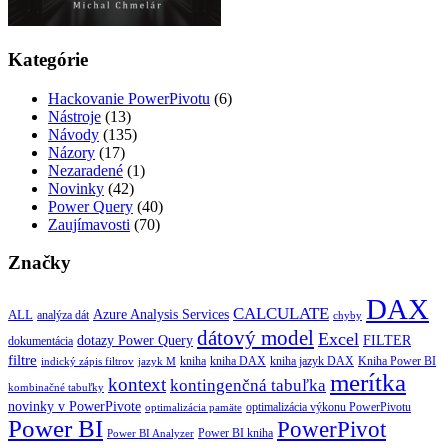
Kategórie
Hackovanie PowerPivotu
(6)
Nástroje
(13)
Návody
(135)
Názory
(17)
Nezaradené
(1)
Novinky
(42)
Power Query
(40)
Zaujímavosti
(70)
Značky
DAX
CALCULATE
Azure Analysis Services
ALL
analýza dát
chyby
dátový model
Excel
dotazy Power Query
FILTER
dokumentácia
filtre
kniha
kniha jazyk DAX
kniha DAX
Kniha Power BI
indický zápis filtrov
jazyk M
merítka
kontext
kontingenčná tabuľka
kombinačné tabuľky
novinky v PowerPivote
optimalizácia výkonu PowerPivotu
optimalizácia pamäte
Power BI
PowerPivot
Power BI kniha
Power BI Analyzer