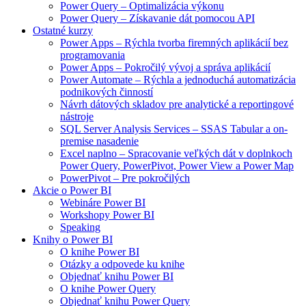
Power Query – Optimalizácia výkonu
Power Query – Získavanie dát pomocou API
Ostatné kurzy
Power Apps – Rýchla tvorba firemných aplikácií bez
programovania
Power Apps – Pokročilý vývoj a správa aplikácií
Power Automate – Rýchla a jednoduchá automatizácia
podnikových činností
Návrh dátových skladov pre analytické a reportingové
nástroje
SQL Server Analysis Services – SSAS Tabular a on-
premise nasadenie
Excel naplno – Spracovanie veľkých dát v doplnkoch
Power Query, PowerPivot, Power View a Power Map
PowerPivot – Pre pokročilých
Akcie o Power BI
Webináre Power BI
Workshopy Power BI
Speaking
Knihy o Power BI
O knihe Power BI
Otázky a odpovede ku knihe
Objednať knihu Power BI
O knihe Power Query
Objednať knihu Power Query