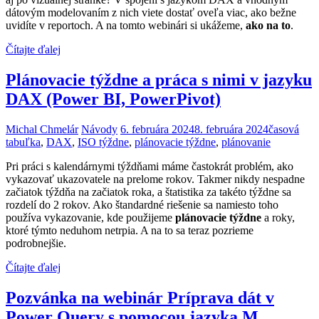
dátovým modelovaním z nich viete dostať oveľa viac, ako bežne
uvidíte v reportoch. A na tomto webinári si ukážeme,
ako na to
.
Čítajte ďalej
Plánovacie týždne a práca s nimi v jazyku
DAX (Power BI, PowerPivot)
Michal Chmelár
Návody
6. februára 2024
8. februára 2024
časová
tabuľka
,
DAX
,
ISO týždne
,
plánovacie týždne
,
plánovanie
Pri práci s kalendárnymi týždňami máme častokrát problém, ako
vykazovať ukazovatele na prelome rokov. Takmer nikdy nespadne
začiatok týždňa na začiatok roka, a štatistika za takéto týždne sa
rozdelí do 2 rokov. Ako štandardné riešenie sa namiesto toho
používa vykazovanie, kde použijeme
plánovacie týždne
a roky,
ktoré týmto neduhom netrpia. A na to sa teraz pozrieme
podrobnejšie.
Čítajte ďalej
Pozvánka na webinár Príprava dát v
Power Query s pomocou jazyka M